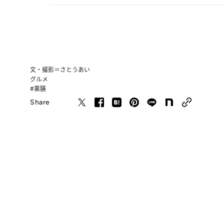
文・撮影＝さとうあい
グルメ
#薬膳
Share