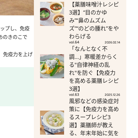
【薬膳味噌汁レシピ
3選】“目のかゆ
み”“鼻のムズム
ズ”“のどの腫れ”をや
ップし、免疫
わらげる
めのきのこで
vol.64
2026.02.14
「なんとなく不
。免疫力を上げ
調…」寒暖差からく
る"自律神経の乱
れ"を防ぐ【免疫力
を高める薬膳レシピ
3選】
vol.63
2025.12.26
風邪などの感染症対
策に【免疫力を高め
るスープレシピ3
選】薬膳師が教え
る、年末年始に気を