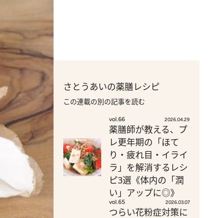
さとうあいの薬膳レシピ
この連載の別の記事を読む
vol.66
2026.04.29
薬膳師が教える、プ
レ更年期の「ほて
り・疲れ目・イライ
ラ」を解消するレシ
ピ3選《体内の「潤
い」アップに◎》
vol.65
2026.03.07
つらい花粉症対策に