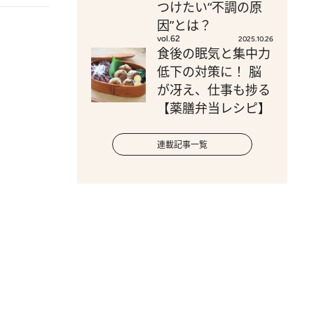
つけたい“不調の原
因”とは？
vol.62
2025.10.26
食後の眠気と集中力
低下の対策に！ 脳
が冴え、仕事も捗る
【薬膳弁当レシピ】
連載記事一覧