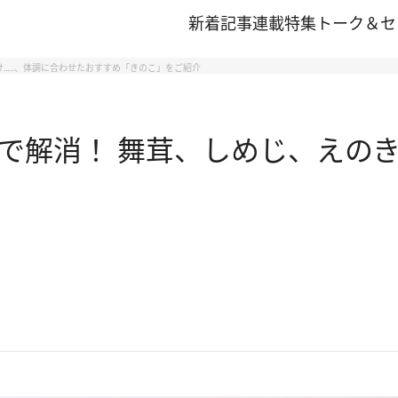
新着記事
連載
特集
トーク＆セ
け……、体調に合わせたおすすめ「きのこ」をご紹介
で解消！ 舞茸、しめじ、えの