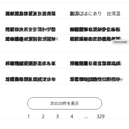
2026.8.5
【厳選旅コスメ】国内をあちこち移動する河井菜摘が選んだ夏旅ベストコスメ発表！「リラックスアイテムはマスト」【Mサイズジップ】
2026.8.4
名湯ここにあり 台湾温泉
2026.8.4
【新作・限定】スーツケース＆旅バッグ5選！ 名門ブランドから思わず目を引く大人テイストが勢ぞろい
2026.8.4
BTSのライブに行くために父親が北朝鮮からもらった勲章を売ってしまった在日コリアン少女——映画『トロフィー』を観る前に知っておいてほしいこと
2026.8.4
【厳選旅コスメ】「紫外線＆乾燥対策しながらメイク感も！」ヘア＆メイクGeorgeが選んだ夏旅ベストコスメを発表！【Mサイズジップ】
2026.8.4
【銀座で出合う最旬美容】美髪ケアや上質な眠り…セルフケアのアップデートから、特別な名入れギフトまで。大人のための「ReFa GINZA」クルーズ
2026.8.3
「今後値上げがあるとすれば…」「リスクがあるのは今年の冬」エネルギー専門家が語る、ホルムズ海峡封鎖が家庭にもたらす“ある心配”
2026.8.3
「住宅建てられない…」「サーチャージ料の高値が続いている」ホルムズ海峡封鎖による影響はいつまで続く？《エネルギー専門家に聞く“どうなる日本の暮らし”》
2026.8.3
【自作のダイエットノートは攻略本】ダイエットが「苦しいもの」ではなくなった日。50代フードライターが半年続けられた理由は“楽しむこと”
2026.8.3
「食べる仕事だから痩せられない」は言い訳だった！ 50代フードライターがしっかり食べながら半年で10kg痩せた“ダイエット習慣”とは？
次の20件を表示
1
2
3
4
...
329