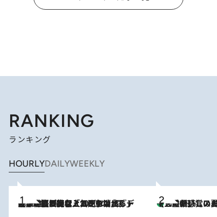
RANKING
ランキング
HOURLY
DAILY
WEEKLY
2026.8.5
【なぜ吉沢亮は「気配を消せる」のか？】興行収入208億の『国宝』を経て挑むミュージカル『ディア・エヴァン・ハンセン』。トップ俳優が舞台上でさらけ出した“孤独”とは
【三重県】この夏絶対食べたい 冷やしておいしいおやつ3選 お餅×ア
2026.8.6