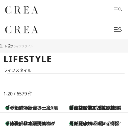
トップ
ライフスタイル
LIFESTYLE
ライフスタイル
1-20 / 6579
件
あの伝説の限定トートも！ リニューアルした「ディーン＆デルーカ ハワイ」で必須のお土産8選
2026.8.6
「荷物が増えるほど旅ストレスは増す」美容ジャーナリストがたどり着いた最終結論。“化粧品を劇的に減らす”感動の凝縮美容とは
2026.8.6
「旅先には金髪ウィッグを持参」日本と同じメイクでは損してる!? 美容ジャーナリストが提案する“掟破りの旅美容”とは
2026.8.6
【厳選旅コスメ】「身軽さ＆UV対策重視！」ヘアアーティストshucoが選んだ夏旅ベストコスメを発表【Mサイズジップ】
2026.8.6