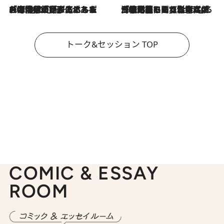
2026.8.3
「今後値上げがあるとすれば…」「リスクがあるのは今年の冬」エネルギー専門家が語る、ホルムズ海峡封鎖が家庭にもたらす“ある心配”
2026.8.3
「住宅建てられない…」「サーチャージ料の高値が続いている」ホルムズ海峡封鎖による影響はいつまで続く？《エネルギー専門家に聞く“どうなる日本の暮らし”》
トーク&セッション TOP
COMIC & ESSAY
ROOM