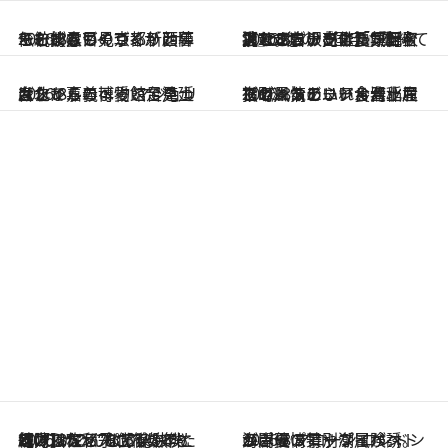
2026.8.5
キーンのアイコンがレザーをまとい見せる新顔 伝統的なものづくりと暮らしが息づく京都・西陣でお披露目
2026.8.5
【なぜ吉沢亮は「気配を消せる」のか？】興行収入208億の『国宝』を経て挑むミュージカル『ディア・エヴァン・ハンセン』。トップ俳優が舞台上でさらけ出した“孤独”とは
2026.8.5
台北からちょっと足を延ばして嘉義へ！ マジョリカタイルの博物館で見つけたレトロ可愛い台湾土産
2026.8.5
下町風情あふれる台北屈指の人気エリア・大稲埕でセンスのいい台湾土産《ヴィンテージ食器、おしゃれなビニールバッグ…》
2026.8.5
【阿川佐和子さんの年とる力】なぜ70代で始めた趣味は“こんなに楽しい”のか？ ピアノ、俳句…スランプに陥っても続けられる“ある秘訣”とは
2026.8.5
海岸の情景や潮風が誘う、夏の特別な冒険へ。ジョー マローン ロンドンのポップアップイベントが開催