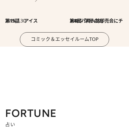
2026.7.30
第15話 アイス
2026.7.30
第8回「同人誌即売会にチャレンジ その2」
コミック＆エッセイルームTOP
FORTUNE
占い