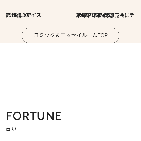
2026.7.30
第15話 アイス
2026.7.30
第8回「同人誌即売会にチャレンジ その2」
コミック＆エッセイルームTOP
FORTUNE
占い