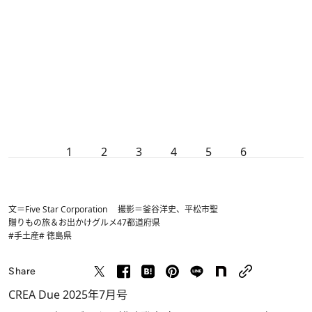
1
2
3
4
5
6
文＝Five Star Corporation 撮影＝釜谷洋史、平松市聖
贈りもの
旅＆お出かけ
グルメ
47都道府県
#手土産
# 徳島県
Share
CREA Due 2025年7月号