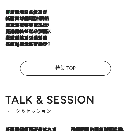
【厳選旅コスメ】「多機能アイテムがメイン！」旅好き美容エディターが選んだ夏旅ベストコスメを発表【Mサイズジップ】
4 Hours Ago
2026.8.6
「荷物が増えるほど旅ストレスは増す」美容ジャーナリストがたどり着いた最終結論。“化粧品を劇的に減らす”感動の凝縮美容とは
2026.8.6
「旅先には金髪ウィッグを持参」日本と同じメイクでは損してる!? 美容ジャーナリストが提案する“掟破りの旅美容”とは
2026.8.6
【厳選旅コスメ】「身軽さ＆UV対策重視！」ヘアアーティストshucoが選んだ夏旅ベストコスメを発表【Mサイズジップ】
2026.8.5
【厳選旅コスメ】国内をあちこち移動する河井菜摘が選んだ夏旅ベストコスメ発表！「リラックスアイテムはマスト」【Mサイズジップ】
2026.8.4
【厳選旅コスメ】「紫外線＆乾燥対策しながらメイク感も！」ヘア＆メイクGeorgeが選んだ夏旅ベストコスメを発表！【Mサイズジップ】
特集 TOP
TALK & SESSION
トーク＆セッション
2026.8.3
「今後値上げがあるとすれば…」「リスクがあるのは今年の冬」エネルギー専門家が語る、ホルムズ海峡封鎖が家庭にもたらす“ある心配”
2026.8.3
「住宅建てられない…」「サーチャージ料の高値が続いている」ホルムズ海峡封鎖による影響はいつまで続く？《エネルギー専門家に聞く“どうなる日本の暮らし”》