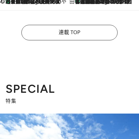
47都道府県の手みやげ ひんやりスイーツで夏を満喫
【京都府】この夏絶対食べたい 冷やしておいしいおやつ3選 ひと口目から心を掴む新緑のテリーヌ
4 Hours Ago
田中稲の勝手に再ブーム
「湘南乃風に憧れて」観客大盛上がりの“タオル回し”に、ラッパー顔負けの高速歌唱まで…さだまさし（74）のアグレッシブすぎる現在地
9 Hours Ago
連載 TOP
SPECIAL
特集