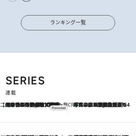
ランキング一覧
SERIES
連載
【CREA×星野リゾート】唯一無二。癒しと発見が待つ場所へ
【トンボの足水浴】ヒノキの香りに包まれて涼感マックス！約13℃の湧水かけ流しを避暑地「星野温泉 トンボの湯」で体験
2 Hours Ago
CREA'S CHOICE
「立川にも歌舞伎があるんだよ」 片岡仁左衛門・市川中車ら豪華座組みで4年目の立川立飛歌舞伎へ
4 Hours Ago