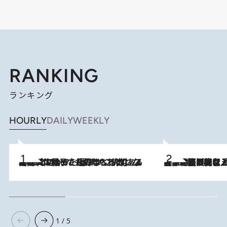
RANKING
ランキング
HOURLY
DAILY
WEEKLY
2026.8.5
【阿川佐和子さんの年とる力】なぜ70代で始めた趣味は“こんなに楽しい”のか？ ピアノ、俳句…スランプに陥っても続けられる“ある秘訣”とは
2026.8.5
【なぜ吉沢亮は「気配を消せる」のか？】興行収入208億の『国宝』を経て挑むミュージカル『ディア・エヴァン・ハンセン』。トップ俳優が舞台上でさらけ出した“孤独”とは
1 / 5