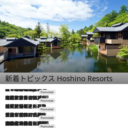
新着トピックス Hoshino Resorts
【トンボの足水浴】ヒノキの香りに包まれて涼感マックス！約13℃の湧水かけ流しを避暑地「星野温泉 トンボの湯」で体験
2 Hours Ago
2026.7.31
【ホテル帰省】という選択肢をOMOが提案。家族とほどよい距離を保つには「昼は実家、夜は気兼ねなくホテルで！」
2026.7.24
【夏限定ディナーコース】旬を迎える稚鮎や花ズッキーニなどをイタリア・トスカーナの郷土料理の手法で満喫！
2026.7.17
「土佐和ハーブかき氷」がOMO7高知に登場！生姜、山椒、大葉など目にも舌にも涼を呼ぶ郷土の味
2026.7.10
NEW OPEN！【界 草津】名湯の地に誕生。趣の異なる2種の温泉と上州ならではの会席・蕎麦割烹など美食を味わう究極の癒やし旅