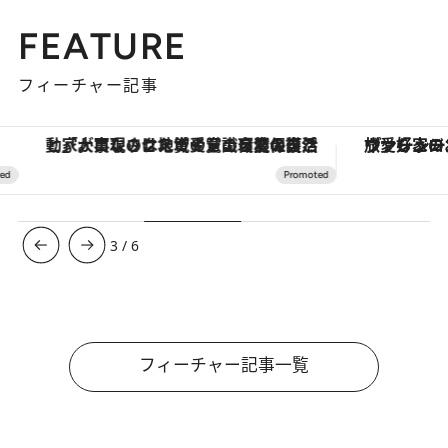
FEATURE
フィーチャー記事
「大事なのは地域の意識を変えること」。ロレックス賞受賞の自然保護活動家が実現させたナイジェリアの自然環境の復活
ヴァシュロン・コンスタンタン
3
/
6
フィーチャー記事一覧