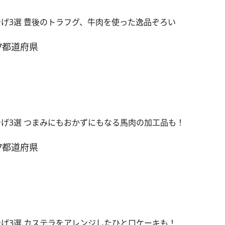
やげ3選 豊後のトラフグ、牛肉を使った逸品ぞろい
7都道府県
やげ3選 つまみにもおかずにもなる馬肉の加工品も！
7都道府県
やげ3選 カステラをアレンジしたひと口ケーキも！