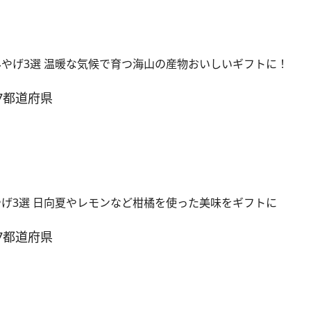
みやげ3選 温暖な気候で育つ海山の産物おいしいギフトに！
7都道府県
やげ3選 日向夏やレモンなど柑橘を使った美味をギフトに
7都道府県