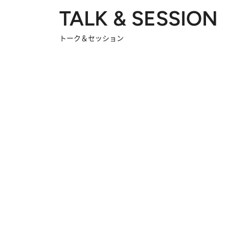
TALK & SESSION
トーク＆セッション
2026.8.3
「今後値上げがあるとすれば…」「リスクがあるのは今年の冬」エネルギー専門家が語る、ホルムズ海峡封鎖が家庭にもたらす“ある心配”
20
「住宅建てられない…