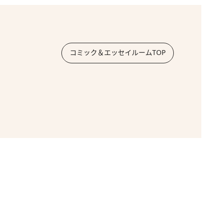
コミック＆エッセイルームTOP