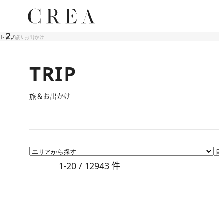
トップ
旅＆お出かけ
TRIP
旅＆お出かけ
1-20 / 12943
件
リスボンの絶品スイーツ「パステル・デ・ナタ」とは？ポルトガル伝統の奥深い世界へ
11 Hours Ago