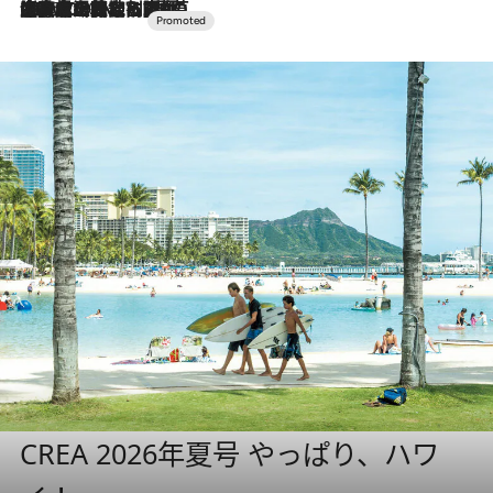
2026.7.10
NEW OPEN！【界 草津】名湯の地に誕生。趣の異なる2種の温泉と上州ならではの会席・蕎麦割烹など美食を味わう究極の癒やし旅
CREA 2026年夏号 やっぱり、ハワ