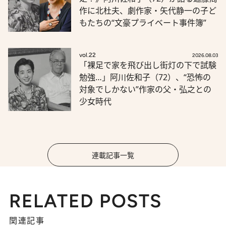
作に北杜夫、劇作家・矢代静一の子ど
もたちの“文豪プライベート事件簿”
vol.22
2026.08.03
「裸足で家を飛び出し街灯の下で試験
勉強…」阿川佐和子（72）、“恐怖の
対象でしかない”作家の父・弘之との
少女時代
連載記事一覧
RELATED POSTS
関連記事