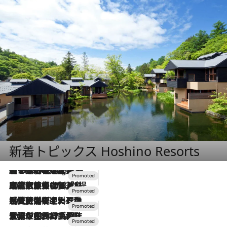
新着トピックス Hoshino Resorts
【トンボの足水浴】ヒノキの香りに包まれて涼感マックス！約13℃の湧水かけ流しを避暑地「星野温泉 トンボの湯」で体験
10 Hours Ago
2026.7.31
【ホテル帰省】という選択肢をOMOが提案。家族とほどよい距離を保つには「昼は実家、夜は気兼ねなくホテルで！」
2026.7.24
【夏限定ディナーコース】旬を迎える稚鮎や花ズッキーニなどをイタリア・トスカーナの郷土料理の手法で満喫！
2026.7.17
「土佐和ハーブかき氷」がOMO7高知に登場！生姜、山椒、大葉など目にも舌にも涼を呼ぶ郷土の味