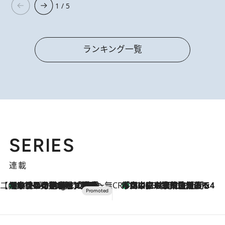
1 / 5
ランキング一覧
SERIES
連載
【CREA×星野リゾート】唯一無二。癒しと発見が待つ場所へ
【トンボの足水浴】ヒノキの香りに包まれて涼感マックス！約13℃の湧水かけ流しを避暑地「星野温泉 トンボの湯」で体験
10 Hours Ago
CREA'S CHOICE
「立川にも歌舞伎があるんだよ」 片岡仁左衛門・市川中車ら豪華座組みで4年目の立川立飛歌舞伎へ
2026.8.7