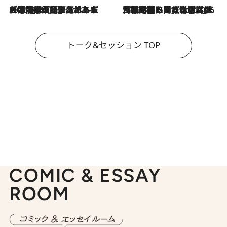
2026.8.3
「今後値上げがあるとすれば…」「リスクがあるのは今年の冬」エネルギー専門家が語る、ホルムズ海峡封鎖が家庭にもたらす“ある心配”
2026.8.3
「住宅建てられない…」「サーチャージ料の高値が続いている」ホルムズ海峡封鎖による影響はいつまで続く？《エネルギー専門家に聞く“どうなる日本の暮らし”》
トーク&セッション TOP
COMIC & ESSAY
ROOM