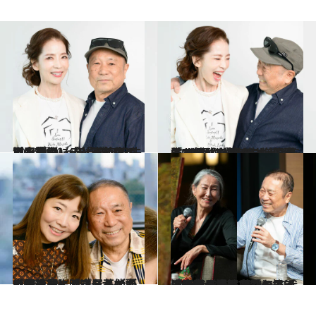
2026.1.10
ピンク・レディー前夜の増田惠子（68）が抱えていた苦悩…「3歳で父を失い、養女に」「高校生で、“素人っぽくない”と不合格に…」
カルチャー
2026.1.10
「10cmの傷口にガーゼを詰めて武道館へ」増田惠子（68）が明かす、腹膜炎で倒れてもステージに立ち続けた“壮絶すぎる”ピンク・レディーの4年7カ月
カルチャー
2025.12.9
【新連載】「パジャマ姿の梓みちよ、中尾ミエが自宅に…」 ワタナベエンタ社長・渡辺ミキが語る幼少期に映った芸能の世界
カルチャー
2025.7.30
「60代で恋に落ちて…」「大勢の女性に愛を捧げてきた」浅野忠信の母・浅野順子さん（74）＆近田春夫さん（74）の70代コンビが語った「シニアの恋」
カルチャー