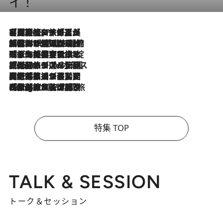
イ！
【厳選旅コスメ】「多機能アイテムがメイン！」旅好き美容エディターが選んだ夏旅ベストコスメを発表【Mサイズジップ】
2026.8.7
2026.8.6
「荷物が増えるほど旅ストレスは増す」美容ジャーナリストがたどり着いた最終結論。“化粧品を劇的に減らす”感動の凝縮美容とは
2026.8.6
「旅先には金髪ウィッグを持参」日本と同じメイクでは損してる!? 美容ジャーナリストが提案する“掟破りの旅美容”とは
2026.8.6
【厳選旅コスメ】「身軽さ＆UV対策重視！」ヘアアーティストshucoが選んだ夏旅ベストコスメを発表【Mサイズジップ】
2026.8.5
【厳選旅コスメ】国内をあちこち移動する河井菜摘が選んだ夏旅ベストコスメ発表！「リラックスアイテムはマスト」【Mサイズジップ】
2026.8.4
【厳選旅コスメ】「紫外線＆乾燥対策しながらメイク感も！」ヘア＆メイクGeorgeが選んだ夏旅ベストコスメを発表！【Mサイズジップ】
特集 TOP
TALK & SESSION
トーク＆セッション