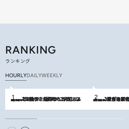
RANKING
ランキング
HOURLY
DAILY
WEEKLY
2026.8.5
【阿川佐和子さんの年とる力】なぜ70代で始めた趣味は“こんなに楽しい”のか？ ピアノ、俳句…スランプに陥っても続けられる“ある秘訣”とは
2026.8.3
慶應幼稚舎の図書室からテレビの世界に飛び込んだ阿川佐和子（72）、「N