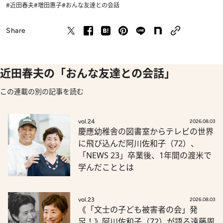
#近田春夫
#増田惠子
#おんな友達との会話
Share
近田春夫の「おんな友達との会話」
この連載の別の記事を読む
vol.24
2026.08.03
慶應幼稚舎の図書室からテレビの世界
に飛び込んだ阿川佐和子（72）、
「NEWS 23」卒業後、1年間の渡米で
学んだこととは
vol.23
2026.08.03
《「文士の子ども被害者の会」発
足！》阿川佐和子（72）が語る遠藤周