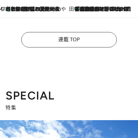
47都道府県の手みやげ ひんやりスイーツで夏を満喫
【京都府】この夏絶対食べたい 冷やしておいしいおやつ3選 ひと口目から心を掴む新緑のテリーヌ
2026.8.7
田中稲の勝手に再ブーム
「湘南乃風に憧れて」観客大盛上がりの“タオル回し”に、ラッパー顔負けの高速歌唱まで…さだまさし（74）のアグレッシブすぎる現在地
2026.8.7
連載 TOP
SPECIAL
特集