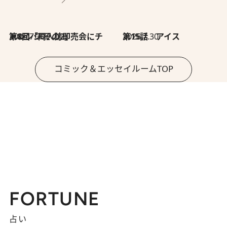
2026.7.30
第8回「同人誌即売会にチャレンジ その2」
2026.7.30
第15話 アイス
コミック＆エッセイルームTOP
FORTUNE
占い