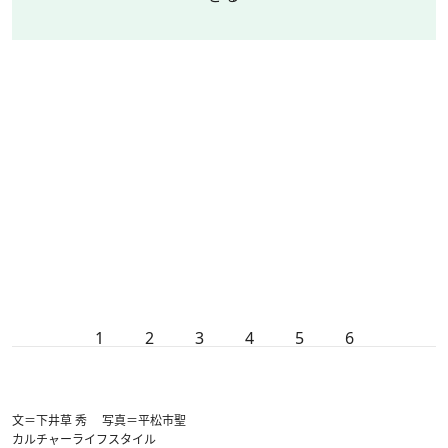
1
2
3
4
5
6
文＝下井草 秀 写真＝平松市聖
カルチャー
ライフスタイル