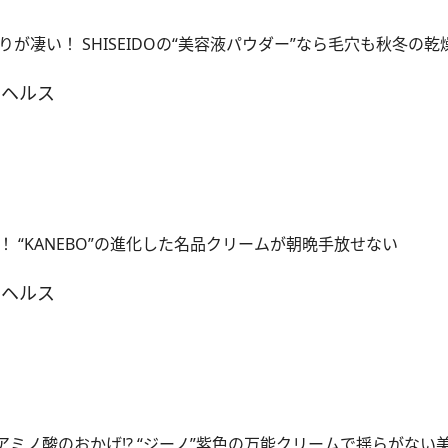
が凄い！ SHISEIDOの“美容液パウダー”なら毛穴も秋冬の
＆ヘルス
 “KANEBO”の進化した名品クリームが朝晩手放せない
＆ヘルス
アミノ酸のおかげ!? “ジーノ”紫色の万能クリームで揺らがない