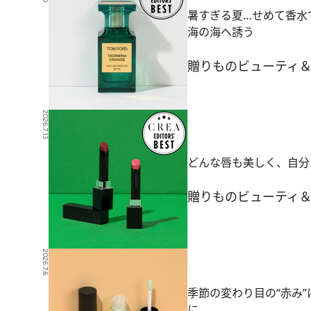
暑すぎる夏…せめて香水
海の海へ誘う
贈りもの
ビューティ
2026.7.13
どんな唇も美しく、自分ら
贈りもの
ビューティ
2026.7.6
季節の変わり目の“赤み
に