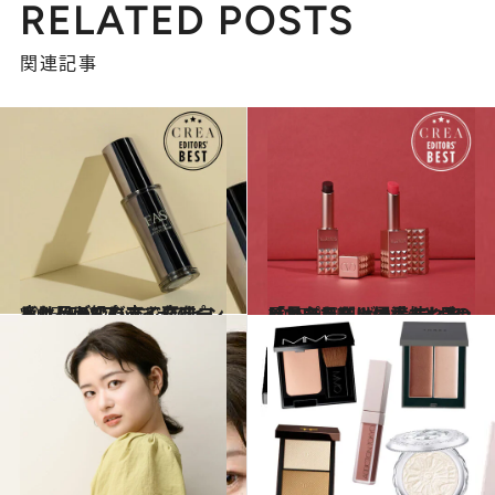
RELATED POSTS
関連記事
2025.9.22
疲れ目が1プッシュでピンッ！ “FAS”のアイクリームはしぼんだまぶたをコルセット級に立て直す
ビューティ＆ヘルス
2025.9.15
「見た目だけ……」と思っていたら、優秀！ “ヴァレンティノ ビューティ”のリップバームは、枯れた唇と心を潤いで満たしてくれる
ビューティ＆ヘルス