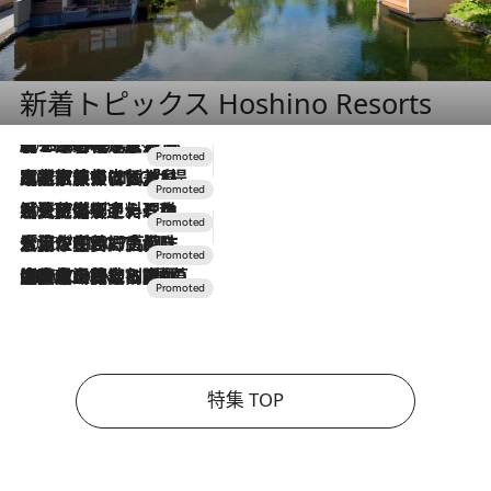
新着トピックス Hoshino Resorts
2026.8.7
【トンボの足水浴】ヒノキの香りに包まれて涼感マックス！約13℃の湧水かけ流しを避暑地「星野温泉 トンボの湯」で体験
2026.7.31
【ホテル帰省】という選択肢をOMOが提案。家族とほどよい距離を保つには「昼は実家、夜は気兼ねなくホテルで！」
2026.7.24
【夏限定ディナーコース】旬を迎える稚鮎や花ズッキーニなどをイタリア・トスカーナの郷土料理の手法で満喫！
2026.7.17
「土佐和ハーブかき氷」がOMO7高知に登場！生姜、山椒、大葉など目にも舌にも涼を呼ぶ郷土の味
2026.7.10
NEW OPEN！【界 草津】名湯の地に誕生。趣の異なる2種の温泉と上州ならではの会席・蕎麦割烹など美食を味わう究極の癒やし旅
特集 TOP