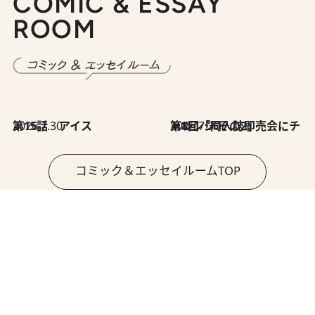
COMIC & ESSAY
ROOM
2026.7.30
第15話 アイス
2026.7.30
第8回「同人誌即売会にチャレンジ その2」
コミック＆エッセイルームTOP