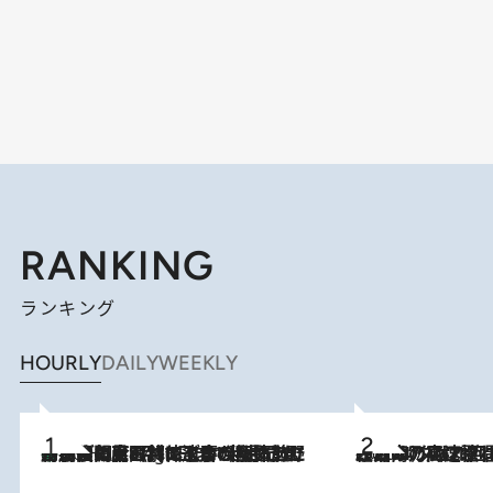
RANKING
ランキング
HOURLY
DAILY
WEEKLY
「最後に見られてよかった」上野動物園の東園パンダ舎が解体前に特別公開。8月16日まで延長されたパネル展と共に辿る“半世紀”のパンダ飼育《解体工事の図面あり》
10 Hours Ago
2026.8.7
「湘南乃風に憧れて」観客大盛上がりの“タオル回し”に、ラッパー顔負けの高速歌唱まで…さだまさし（74）のアグレッシブすぎる現在地