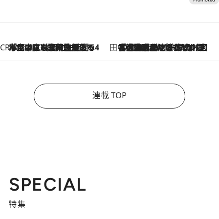
CREA'S CHOICE
2026.8.7
「立川にも歌舞伎があるんだよ」 片岡仁左衛門・市川中車ら豪華座組みで4年目の立川立飛歌舞伎へ
田中稲の勝手に再ブーム
2026.8.7
「湘南乃風に憧れて」観客大盛上がりの“タオル回し”に、ラッパー顔負けの高速歌唱まで…さだまさし（74）のアグレッシブすぎる現在地
連載 TOP
SPECIAL
特集