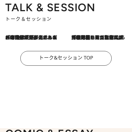
TALK & SESSION
トーク＆セッション
2026.8.3
「今後値上げがあるとすれば…」「リスクがあるのは今年の冬」エネルギー専門家が語る、ホルムズ海峡封鎖が家庭にもたらす“ある心配”
2026.8.3
「住宅建てられない…」「サーチャージ料の高値が続いている」ホルムズ海峡封鎖による影響はいつまで続く？《エネルギー専門家に聞く“どうなる日本の暮らし”》
トーク&セッション TOP