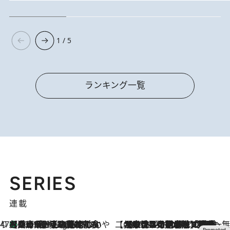
1 / 5
ランキング一覧
SERIES
連載
47都道府県の手みやげ ひんやりスイーツで夏を満喫
【兵庫県】この夏絶対食べたい 冷やしておいしいおやつ3選 淡路島の恵みをジェラートに集約
10 Hours Ago
【CREA×星野リゾート】唯一無二。癒しと発見が待つ場所へ
2026.8.7
【トンボの足水浴】ヒノキの香りに包まれて涼感マックス！約13℃の湧水かけ流しを避暑地「星野温泉 トンボの湯」で体験