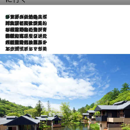
リスボンの絶品スイーツ「パステル・デ・ナタ」とは？ポルトガル伝統の奥深い世界へ
10 Hours Ago
2026.7.27
「私の祖国はポルトガル語です」国民的詩人フェルナンド・ペソアと、彼が愛した文学の街を歩く
2026.7.26
ポルトガル近海が育む極上の海の幸。キリリと冷えた白ワインと愉しむ、シーフード専門店の贅沢
2026.7.22
伝統の味をモダンに昇華。高感度な地元客が集う、リスボンの最旬ガストロノミー
2026.7.21
大航海時代の栄華から、震災、独裁、そして革命へ。ポルトガル・首都リスボンの石畳に刻まれた「歴史の光と影」
2026.7.13
エッセイ・ヤマザキマリ「慎ましくも美しき国 ポルトガル」