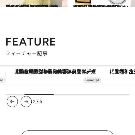
2025.7.2
みるみる小顔に【ハイライト＆コントゥアリング】の入れ方、もう迷わない！「正しい位置」をM・A・Cシニアアーティストが伝授
ビューティ＆ヘルス
2025.7.2
「顔の立体感」が別人級！【間違いのないハイライト＆コントゥアリング9選】《やるとやらないのとでは雲泥の差！》
ビューティ＆ヘルス
FEATURE
フィーチャー記事
「土佐和ハーブかき氷」がOMO7高知に登場！生姜、山椒、大葉など目にも舌にも涼を呼ぶ郷土の味
3
/
6