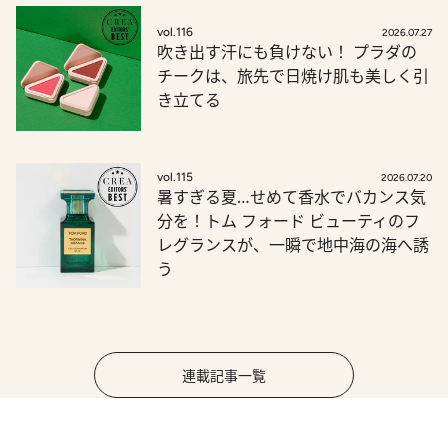
vol.116
2026.07.27
吹き出す汗にも負けない！ プラダの
チークは、旅先で日焼け肌も美しく引
き立てる
vol.115
2026.07.20
暑すぎる夏…せめて香水でバカンス気
分を！トム フォード ビューティのフ
レグランスが、一瞬で地中海の海へ誘
う
連載記事一覧