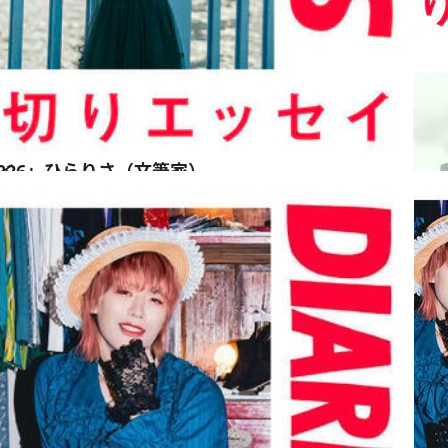
026」ひらりさ（文筆家）
イ