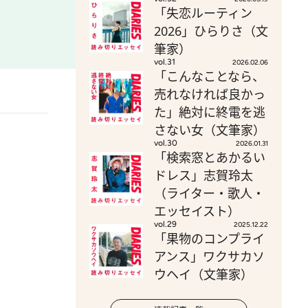
「失恋ルーティン
2026」ひらりさ（文
筆家）
vol.31
2026.02.06
「こんなことなら、
売れなければ良かっ
た」絶対に終電を逃
さない女（文筆家）
vol.30
2026.01.31
「検索窓とあかるい
ドレス」志賀玲太
（ライター・歌人・
エッセイスト）
vol.29
2025.12.22
「果物のコンプライ
アンス」ワクサカソ
ウヘイ（文筆家）