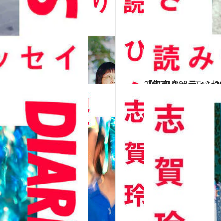
2026.3.19
「失恋ルーティン2
コミック ＆ エッセ