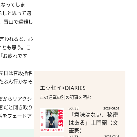
になってしま
るしと思って適
、雪山で遭難し
言われると、心
？とも思う。こ
「お疲れです
先日は普段指名
たぶん行かなそ
エッセイ>DIARIES
この連載の別の記事を読む
だからリアクシ
態だと聞き取り
vol.33
2026.06.09
「意味はない、秘密
話をフェードア
はある」土門蘭（文
筆家）
vol.32
2026.03.19