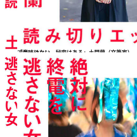
2026.6.9
「意味はない、秘密はある」土門蘭（文筆家）
ファッション