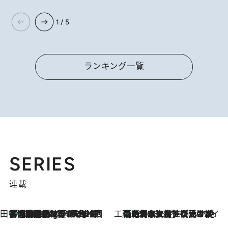
1 / 5
ランキング一覧
SERIES
連載
田中稲の勝手に再ブーム
「湘南乃風に憧れて」観客大盛上がりの“タオル回し”に、ラッパー顔負けの高速歌唱まで…さだまさし（74）のアグレッシブすぎる現在地
1 Hour Ago
工藤まやのおもてなしハワイ
【ハワイ土産】ローカルの絶大な支持で復活！ 絶品の幻クッキー《元ファンの日本人女性が受け継いだ名店》
2026.8.6