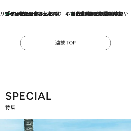
ハワイ賢者 リサのお気に入りリスト
あの伝説の限定トートも！ リニューアルした「ディーン＆デルーカ ハワイ」で必須のお土産8選
2026.8.6
47都道府県の手みやげ ひんやりスイーツで夏を満喫
【三重県】この夏絶対食べたい 冷やしておいしいおやつ3選 お餅×アイスの新感覚スイーツ
2026.8.6
連載 TOP
SPECIAL
特集