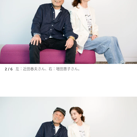
2 / 6
左：近田春夫さん、右：増田惠子さん。