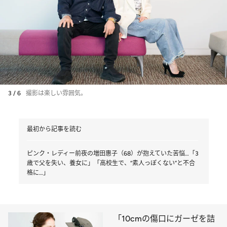
3 / 6
撮影は楽しい雰囲気。
最初から記事を読む
ピンク・レディー前夜の増田惠子（68）が抱えていた苦悩…「3
歳で父を失い、養女に」「高校生で、“素人っぽくない”と不合
格に…」
「10cmの傷口にガーゼを詰