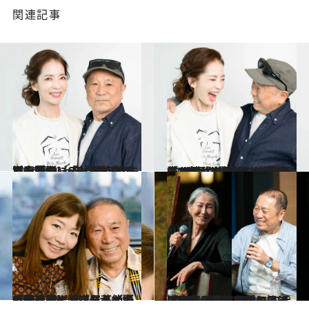
関連記事
2026.1.10
ピンク・レディー前夜の増田惠子（68）が抱えていた苦悩…「3歳で父を失い、養女に」「高校生で、“素人っぽくない”と不合格に…」
カルチャー
2026.1.10
「10cmの傷口にガーゼを詰めて武道館へ」増田惠子（68）が明かす、腹膜炎で倒れてもステージに立ち続けた“壮絶すぎる”ピンク・レディーの4年7カ月
カルチャー
2025.12.9
【新連載】「パジャマ姿の梓みちよ、中尾ミエが自宅に…」 ワタナベエンタ社長・渡辺ミキが語る幼少期に映った芸能の世界
カルチャー
2025.7.30
「60代で恋に落ちて…」「大勢の女性に愛を捧げてきた」浅野忠信の母・浅野順子さん（74）＆近田春夫さん（74）の70代コンビが語った「シニアの恋」
カルチャー