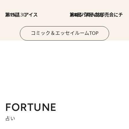
2026.7.30
第15話 アイス
2026.7.30
第8回「同人誌即売会にチャレンジ その2」
コミック＆エッセイルームTOP
FORTUNE
占い