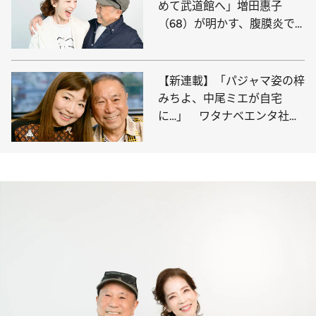
めて武道館へ」増田惠子
（68）が明かす、腹膜炎で
倒れてもステージに立ち続け
た“壮絶すぎる”ピンク・レデ
ィーの4年7カ月
【新連載】「パジャマ姿の梓
みちよ、中尾ミエが自宅
に…」 ワタナベエンタ社
長・渡辺ミキが語る幼少期に
映った芸能の世界