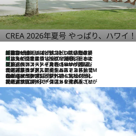
CREA 2026年夏号 やっぱり、ハワイ
「荷物が増えるほど旅ストレスは増す」美容ジャーナリストがたどり着いた最終結論。“化粧品を劇的に減らす”感動の凝縮美容とは
2026.8.6
「旅先には金髪ウィッグを持参」日本と同じメイクでは損してる!? 美容ジャーナリストが提案する“掟破りの旅美容”とは
2026.8.6
【厳選旅コスメ】「身軽さ＆UV対策重視！」ヘアアーティストshucoが選んだ夏旅ベストコスメを発表【Mサイズジップ】
2026.8.6
2026.8.5
【厳選旅コスメ】国内をあちこち移動する河井菜摘が選んだ夏旅ベストコスメ発表！「リラックスアイテムはマスト」【Mサイズジップ】
2026.8.4
【厳選旅コスメ】「紫外線＆乾燥対策しながらメイク感も！」ヘア＆メイクGeorgeが選んだ夏旅ベストコスメを発表！【Mサイズジップ】
2026.8.3
【厳選旅コスメ】「保湿もタイパ重視！」“サウナ好き”タレント清水みさとが愛用する夏旅ベストコスメを発表！【Mサイズジップ】