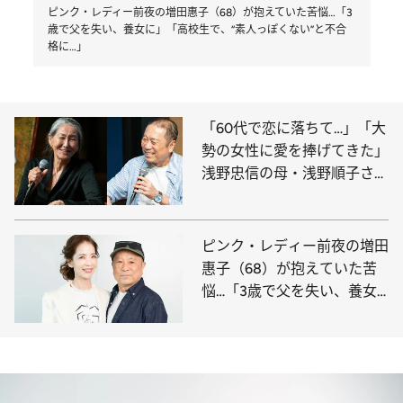
ピンク・レディー前夜の増田惠子（68）が抱えていた苦悩…「3
歳で父を失い、養女に」「高校生で、“素人っぽくない”と不合
格に…」
「60代で恋に落ちて…」「大
勢の女性に愛を捧げてきた」
浅野忠信の母・浅野順子さん
（74）＆近田春夫さん
（74）の70代コンビが語っ
た「シニアの恋」
ピンク・レディー前夜の増田
惠子（68）が抱えていた苦
悩…「3歳で父を失い、養女
に」「高校生で、“素人っぽ
くない”と不合格に…」