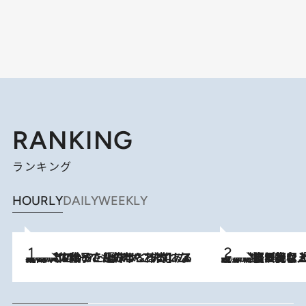
RANKING
ランキング
HOURLY
DAILY
WEEKLY
2026.8.5
【阿川佐和子さんの年とる力】なぜ70代で始めた趣味は“こんなに楽しい”のか？ ピアノ、俳句…スランプに陥っても続けられる“ある秘訣”とは
2026.8.5
【なぜ吉沢亮は「気配を消せる」のか？】興行収入208億の『国宝』を経て挑むミュージカル『ディア・エヴァン・ハンセン』。トップ俳優が舞台上でさらけ出した“孤独”とは