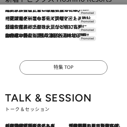
2026.7.31
【ホテル帰省】という選択肢をOMOが提案。家族とほどよい距離を保つには「昼は実家、夜は気兼ねなくホテルで！」
2026.7.24
【夏限定ディナーコース】旬を迎える稚鮎や花ズッキーニなどをイタリア・トスカーナの郷土料理の手法で満喫！
2026.7.17
「土佐和ハーブかき氷」がOMO7高知に登場！生姜、山椒、大葉など目にも舌にも涼を呼ぶ郷土の味
2026.7.10
NEW OPEN！【界 草津】名湯の地に誕生。趣の異なる2種の温泉と上州ならではの会席・蕎麦割烹など美食を味わう究極の癒やし旅
特集 TOP
TALK & SESSION
トーク＆セッション
2026.8.3
「今後値上げがあるとすれば…」「リスクがあるのは今年の冬」エネルギー専門家が語る、ホルムズ海峡封鎖が家庭にもたらす“ある心配”
2026.8.3
「住宅建てられない…」「サーチャージ料の高値が続いている」ホルムズ海峡封鎖による影響はいつまで続く？《エネルギー専門家に聞く“どうなる日本の暮らし”》