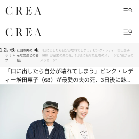
ト
カル
近田春夫の「お
「口に出したら自分が壊れてしまう」ピンク・レディー増田惠子
ッ
チャ
んな友達との会
（68）が最愛の夫の死、3日後に魅せた圧巻のステージと“彼からの
プ
ー
話」
メッセージ”
「口に出したら自分が壊れてしまう」ピンク・レデ
ィー増田惠子（68）が最愛の夫の死、3日後に魅せ
た圧巻のステージと“彼からのメッセージ”