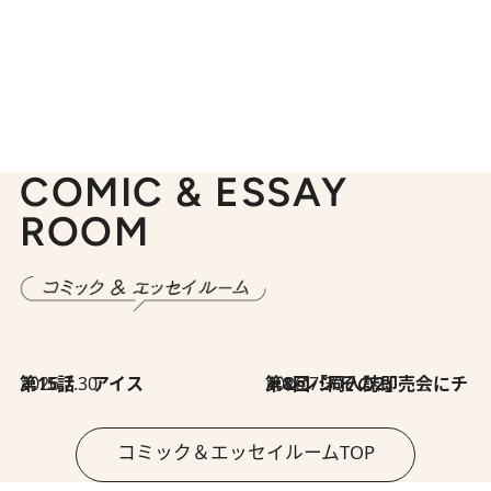
COMIC & ESSAY
ROOM
2026.7.30
第15話 アイス
2026.7.30
第8回「同人誌即売会にチャレンジ その2」
コミック＆エッセイルームTOP