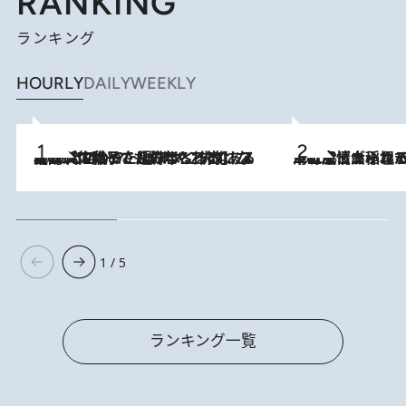
RANKING
ランキング
HOURLY
DAILY
WEEKLY
2026.8.5
【阿川佐和子さんの年とる力】なぜ70代で始めた趣味は“こんなに楽しい”のか？ ピアノ、俳句…スランプに陥っても続けられる“ある秘訣”とは
2026.8.5
下町風情あふれる台北屈指の人気エリア・大稲埕でセンスのいい台湾土産《ヴィン
1 / 5
ランキング一覧