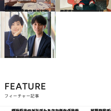
2023.4.3
「人前では強いかもしれないけど、 おうちではシャイで不器用なパパ」 娘が明かす、アントニオ猪木の素顔
ライフスタイル
2023.4.3
頑張り続けたパパの最期の言葉は 「ありがとう」。“燃える闘魂”が 亡くなる直前に娘に見せた姿とは
ライフスタイル
2022.10.8
樹木希林「命がもったいない」 母からのバトン、内田也哉子が 大空幸星と語った自殺、不登校の今
カルチャー
FEATURE
フィーチャー記事
【夏限定ディナーコース】旬を迎える稚鮎や花ズッキーニなどをイタリア・トスカーナの郷土料理の手法で満喫！