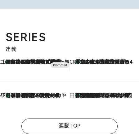
SERIES
連載
【CREA×星野リゾート】唯一無二。癒しと発見が待つ場所へ
【トンボの足水浴】ヒノキの香りに包まれて涼感マックス！約13℃の湧水かけ流しを避暑地「星野温泉 トンボの湯」で体験
2026.8.7
CREA'S CHOICE
「立川にも歌舞伎があるんだよ」 片岡仁左衛門・市川中車ら豪華座組みで4年目の立川立飛歌舞伎へ
2026.8.7
47都道府県の手みやげ ひんやりスイーツで夏を満喫
【京都府】この夏絶対食べたい 冷やしておいしいおやつ3選 ひと口目から心を掴む新緑のテリーヌ
2026.8.7
田中稲の勝手に再ブーム
「湘南乃風に憧れて」観客大盛上がりの“タオル回し”に、ラッパー顔負けの高速歌唱まで…さだまさし（74）のアグレッシブすぎる現在地
2026.8.7
連載 TOP