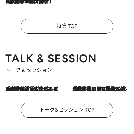
2026.8.4
【厳選旅コスメ】「紫外線＆乾燥対策しながらメイク感も！」ヘア＆メイクGeorgeが選んだ夏旅ベストコスメを発表！【Mサイズジップ】
特集 TOP
TALK & SESSION
トーク＆セッション
2026.8.3
「今後値上げがあるとすれば…」「リスクがあるのは今年の冬」エネルギー専門家が語る、ホルムズ海峡封鎖が家庭にもたらす“ある心配”
2026.8.3
「住宅建てられない…」「サーチャージ料の高値が続いている」ホルムズ海峡封鎖による影響はいつまで続く？《エネルギー専門家に聞く“どうなる日本の暮らし”》
トーク&セッション TOP