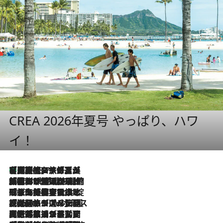
CREA 2026年夏号 やっぱり、ハワ
イ！
【厳選旅コスメ】「多機能アイテムがメイン！」旅好き美容エディターが選んだ夏旅ベストコスメを発表【Mサイズジップ】
2026.8.7
2026.8.6
「荷物が増えるほど旅ストレスは増す」美容ジャーナリストがたどり着いた最終結論。“化粧品を劇的に減らす”感動の凝縮美容とは
2026.8.6
「旅先には金髪ウィッグを持参」日本と同じメイクでは損してる!? 美容ジャーナリストが提案する“掟破りの旅美容”とは
2026.8.6
【厳選旅コスメ】「身軽さ＆UV対策重視！」ヘアアーティストshucoが選んだ夏旅ベストコスメを発表【Mサイズジップ】
2026.8.5
【厳選旅コスメ】国内をあちこち移動する河井菜摘が選んだ夏旅ベストコスメ発表！「リラックスアイテムはマスト」【Mサイズジップ】