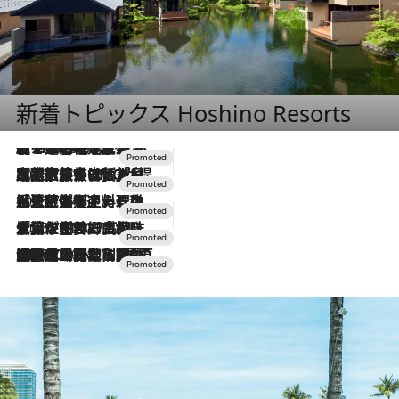
新着トピックス Hoshino Resorts
【トンボの足水浴】ヒノキの香りに包まれて涼感マックス！約13℃の湧水かけ流しを避暑地「星野温泉 トンボの湯」で体験
2026.8.7
2026.7.31
【ホテル帰省】という選択肢をOMOが提案。家族とほどよい距離を保つには「昼は実家、夜は気兼ねなくホテルで！」
2026.7.24
【夏限定ディナーコース】旬を迎える稚鮎や花ズッキーニなどをイタリア・トスカーナの郷土料理の手法で満喫！
2026.7.17
「土佐和ハーブかき氷」がOMO7高知に登場！生姜、山椒、大葉など目にも舌にも涼を呼ぶ郷土の味
2026.7.10
NEW OPEN！【界 草津】名湯の地に誕生。趣の異なる2種の温泉と上州ならではの会席・蕎麦割烹など美食を味わう究極の癒やし旅