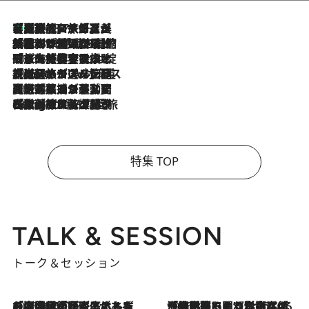
【厳選旅コスメ】「多機能アイテムがメイン！」旅好き美容エディターが選んだ夏旅ベストコスメを発表【Mサイズジップ】
2026.8.7
2026.8.6
「荷物が増えるほど旅ストレスは増す」美容ジャーナリストがたどり着いた最終結論。“化粧品を劇的に減らす”感動の凝縮美容とは
2026.8.6
「旅先には金髪ウィッグを持参」日本と同じメイクでは損してる!? 美容ジャーナリストが提案する“掟破りの旅美容”とは
2026.8.6
【厳選旅コスメ】「身軽さ＆UV対策重視！」ヘアアーティストshucoが選んだ夏旅ベストコスメを発表【Mサイズジップ】
2026.8.5
【厳選旅コスメ】国内をあちこち移動する河井菜摘が選んだ夏旅ベストコスメ発表！「リラックスアイテムはマスト」【Mサイズジップ】
2026.8.4
【厳選旅コスメ】「紫外線＆乾燥対策しながらメイク感も！」ヘア＆メイクGeorgeが選んだ夏旅ベストコスメを発表！【Mサイズジップ】
特集 TOP
TALK & SESSION
トーク＆セッション
2026.8.3
「今後値上げがあるとすれば…」「リスクがあるのは今年の冬」エネルギー専門家が語る、ホルムズ海峡封鎖が家庭にもたらす“ある心配”
2026.8.3
「住宅建てられない…」「サーチャージ料の高値が続いている」ホルムズ海峡封鎖による影響はいつまで続く？《エネルギー専門家に聞く“どうなる日本の暮らし”》