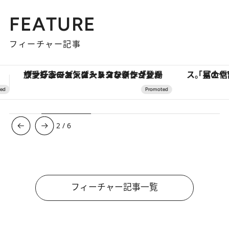
FEATURE
フィーチャー記事
「星のや富士」でデジタルデトックス。冨士信仰の歴史を辿り、心身を調える。
【夏限定ディナーコース】旬を迎
3
/
6
フィーチャー記事一覧