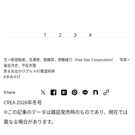
1
2
3
4
文＝新居鮎美、百瀬恵、齋藤栞、伊藤綾乃（Five Star Corporation） 写真＝
釜谷洋史、平松市聖
旅＆お出かけ
グルメ
47都道府県
#手みやげ
Share
CREA 2026年冬号
※この記事のデータは雑誌発売時のものであり、現在では
異なる場合があります。