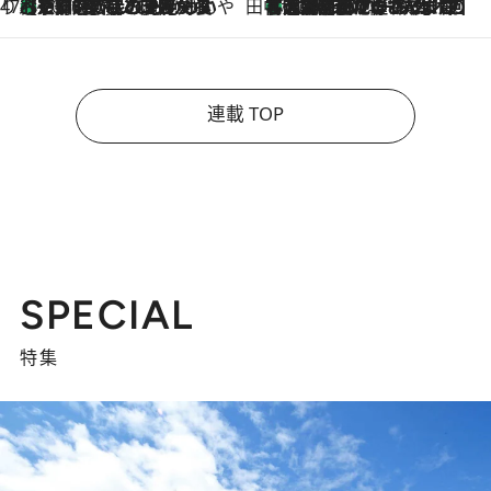
47都道府県の手みやげ ひんやりスイーツで夏を満喫
【京都府】この夏絶対食べたい 冷やしておいしいおやつ3選 ひと口目から心を掴む新緑のテリーヌ
2026.8.7
田中稲の勝手に再ブーム
「湘南乃風に憧れて」観客大盛上がりの“タオル回し”に、ラッパー顔負けの高速歌唱まで…さだまさし（74）のアグレッシブすぎる現在地
2026.8.7
連載 TOP
SPECIAL
特集