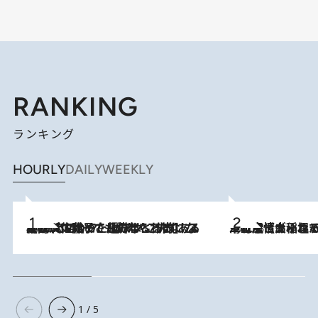
RANKING
ランキング
HOURLY
DAILY
WEEKLY
2026.8.5
【阿川佐和子さんの年とる力】なぜ70代で始めた趣味は“こんなに楽しい”のか？ ピアノ、俳句…スランプに陥っても続けられる“ある秘訣”とは
2026.8.5
下町風情あふれる台北屈指の人気エリア・大稲埕でセンスのいい台湾土産《ヴィン
1 / 5