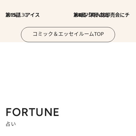
2026.7.30
第15話 アイス
2026.7.30
第8回「同人誌即売会にチャレンジ その2」
コミック＆エッセイルームTOP
FORTUNE
占い