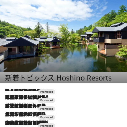
新着トピックス Hoshino Resorts
【トンボの足水浴】ヒノキの香りに包まれて涼感マックス！約13℃の湧水かけ流しを避暑地「星野温泉 トンボの湯」で体験
2026.8.7
2026.7.31
【ホテル帰省】という選択肢をOMOが提案。家族とほどよい距離を保つには「昼は実家、夜は気兼ねなくホテルで！」
2026.7.24
【夏限定ディナーコース】旬を迎える稚鮎や花ズッキーニなどをイタリア・トスカーナの郷土料理の手法で満喫！
2026.7.17
「土佐和ハーブかき氷」がOMO7高知に登場！生姜、山椒、大葉など目にも舌にも涼を呼ぶ郷土の味
2026.7.10
NEW OPEN！【界 草津】名湯の地に誕生。趣の異なる2種の温泉と上州ならではの会席・蕎麦割烹など美食を味わう究極の癒やし旅