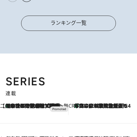
ランキング一覧
SERIES
連載
【CREA×星野リゾート】唯一無二。癒しと発見が待つ場所へ
【トンボの足水浴】ヒノキの香りに包まれて涼感マックス！約13℃の湧水かけ流しを避暑地「星野温泉 トンボの湯」で体験
2026.8.7
CREA'S CHOICE
「立川にも歌舞伎があるんだよ」 片岡仁左衛門・市川中車ら豪華座組みで4年目の立川立飛歌舞伎へ
2026.8.7