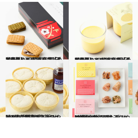
2025.12.30
【画像】 47都道府県「手土産グルメ」2026 “西日本の旨いもの”を総まとめ
贈りもの
2025.12.19
【画像】 47都道府県「手土産グルメ」2026 “東日本の旨いもの”を総まとめ
贈りもの
2026.1.11
2026年【佐賀県】手みやげ3選 有明海の海苔のセットも手軽なギフトに！
贈りもの
2026.1.11
2026年【福岡県】手みやげ3選 名物の明太子やもつ鍋のアレンジも！
贈りもの