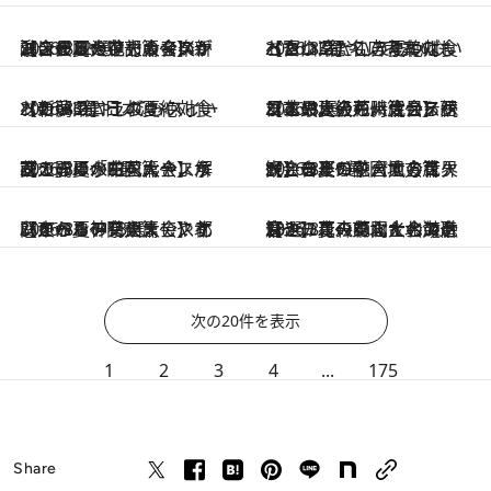
2026.8.2
【この夏の花火大会スケジュール～中部篇～】新潟・長岡だけじゃない！ コンピューター＆音楽が融合する大迫力のイベントほか12選
2026.8.2
【富山県】この夏絶対食べたい 冷やしておいしいおやつ3選 名店考案のもっちり冷たいきんつば
2026.8.2
【新潟県】この夏絶対食べたい 冷やしておいしいおやつ3選 日本酒×スイーツの夢のコラボ
2026.8.1
【この夏の花火大会スケジュール～九州篇～】西日本最大級のハウステンボスや、江戸時代から続く花火大会も。注目イベント11選
2026.8.1
【この夏の花火大会スケジュール～四国篇～】水面で開く水中花火や、解説つきの「おべんきょう花火」ほか5選
2026.8.1
【この夏の花火大会スケジュール～中国地方篇～】ヨーロッパ風の世界観と音楽が融合する花火大会など9選
2026.8.1
【この夏の花火大会スケジュール～関東篇～】北関東から神奈川まで！都心からもアクセスしやすいイベント13選
2026.8.1
【この夏の花火大会スケジュール～東北＆北海道篇～】青森ねぶたとの融合や、花火師同士の競合も！ユニークなイベント13選
次の20件を表示
1
2
3
4
...
175
Share