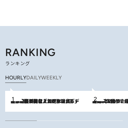
RANKING
ランキング
HOURLY
DAILY
WEEKLY
2026.8.5
【なぜ吉沢亮は「気配を消せる」のか？】興行収入208億の『国宝』を経て挑むミュージカル『ディア・エヴァン・ハンセン』。トップ俳優が舞台上でさらけ出した“孤独”とは
2026.8.5
【阿川佐和子さんの年とる力】なぜ70代で始めた趣味は“こんなに楽しい”のか？ ピアノ、俳句…スランプに陥っても続けられる“ある秘訣”とは