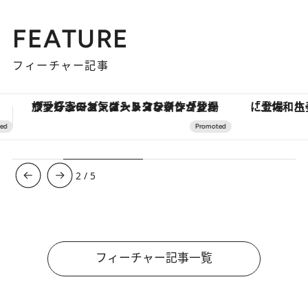
FEATURE
フィーチャー記事
「土佐和ハーブかき氷」がOMO7高知に登場！生姜、山椒、大葉など目にも舌にも涼を呼ぶ郷土の味
【夏限定ディナーコース】旬を迎
3
/
5
フィーチャー記事一覧