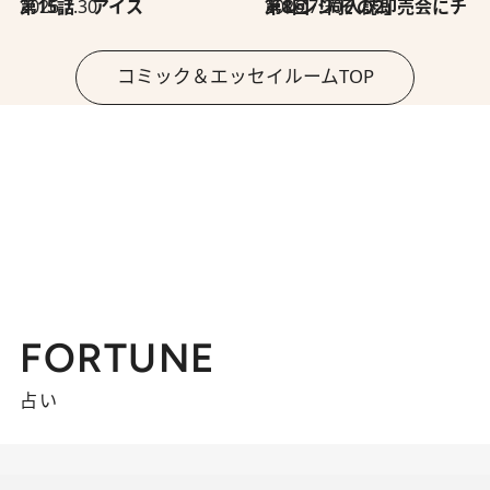
2026.7.30
第15話 アイス
2026.7.30
第8回「同人誌即売会にチャレンジ その2」
コミック＆エッセイルームTOP
FORTUNE
占い