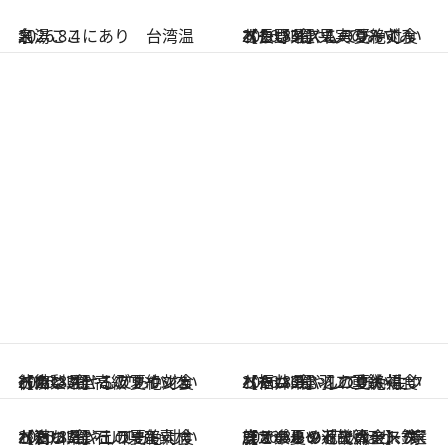
2026.8.4
名湯ここにあり 台湾温泉
2026.8.4
【長野県】この夏絶対食べたい 冷やしておいしいおやつ3選 果実のみずみずしさをスムージーで
2026.8.4
【山梨県】この夏絶対食べたい 冷やしておいしいおやつ3選 高級ワインを彷彿とさせるブドウジュース
2026.8.3
【福井県】この夏絶対食べたい 冷やしておいしいおやつ3選 羽二重餅×生クリームのふんわり大福
2026.8.3
【石川県】この夏絶対食べたい 冷やしておいしいおやつ3選 石川県産素材が満ちたジェラート
2026.8.2
【この夏の花火大会スケジュール～近畿篇～】鈴鹿サーキットでのモータースポーツ×花火ほか、家族で楽しめるイベント7選