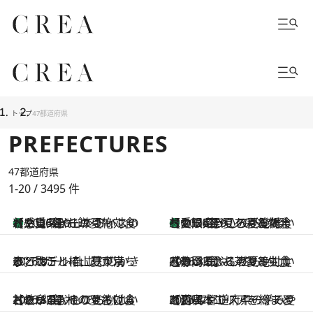
トップ
47都道府県
PREFECTURES
47都道府県
1-20 / 3495
件
【三重県】この夏絶対食べたい 冷やしておいしいおやつ3選 お餅×アイスの新感覚スイーツ
2026.8.6
【愛知県】この夏絶対食べたい 冷やしておいしいおやつ4選 夏を彩る新発想の限定ういろが登場
2026.8.6
2026.8.5
ひと匙ごとに、夏が満ちる。ホテル椿山荘東京の“デザート仕立てのかき氷”
2026.8.5
【静岡県】この夏絶対食べたい 冷やしておいしいおやつ3選 お茶香る生食感のふるふるゼリー
2026.8.5
【岐阜県】この夏絶対食べたい 冷やしておいしいおやつ3選 柿のやさしい甘さがひんやりとろける
2026.8.5
【西日本エリアを総まとめ】 47都道府県の手みやげ ひんやりスイーツで夏を満喫