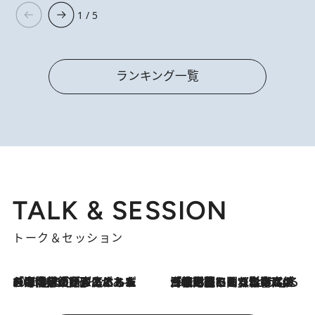
1 / 5
ランキング一覧
TALK & SESSION
トーク＆セッション
2026.8.3
「今後値上げがあるとすれば…」「リスクがあるのは今年の冬」エネルギー専門家が語る、ホルムズ海峡封鎖が家庭にもたらす“ある心配”
2026.8.3
「住宅建てられない…」「サーチャージ料の高値が続いている」ホルムズ海峡封鎖による影響はいつまで続く？《エネルギー専門家に聞く“どうなる日本の暮らし”》