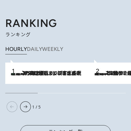
RANKING
ランキング
HOURLY
DAILY
WEEKLY
「湘南乃風に憧れて」観客大盛上がりの“タオル回し”に、ラッパー顔負けの高速歌唱まで…さだまさし（74）のアグレッシブすぎる現在地
2026.8.7
2026.8.5
【阿川佐和子さんの年とる力】なぜ70代で始めた趣味は“こんなに楽しい”のか？ ピアノ、俳句…スランプに陥っても続けられる“ある秘訣”とは
1 / 5