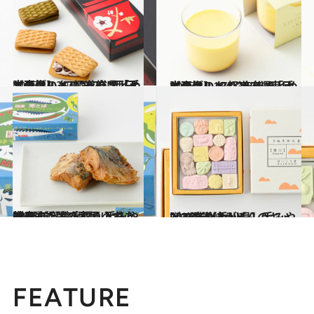
2025.12.30
【画像】 47都道府県「手土産グルメ」2026 “西日本の旨いもの”を総まとめ
贈りもの
2025.12.19
【画像】47都道府県「手土産グルメ」2026 “東日本の旨いもの”を総まとめ
贈りもの
2026.1.8
2026年【徳島県】手みやげ3選 話題の木頭ゆず、特産すだちを取り入れた逸品
贈りもの
2026.1.9
2026年【香川県】手みやげ3選 讃岐うどんのキットで盛り上がる！
贈りもの
FEATURE