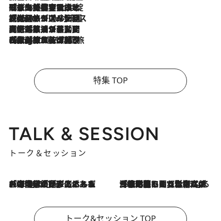
2026.8.6
「旅先には金髪ウィッグを持参」日本と同じメイクでは損してる!? 美容ジャーナリストが提案する“掟破りの旅美容”とは
2026.8.6
【厳選旅コスメ】「身軽さ＆UV対策重視！」ヘアアーティストshucoが選んだ夏旅ベストコスメを発表【Mサイズジップ】
2026.8.5
【厳選旅コスメ】国内をあちこち移動する河井菜摘が選んだ夏旅ベストコスメ発表！「リラックスアイテムはマスト」【Mサイズジップ】
2026.8.4
【厳選旅コスメ】「紫外線＆乾燥対策しながらメイク感も！」ヘア＆メイクGeorgeが選んだ夏旅ベストコスメを発表！【Mサイズジップ】
特集 TOP
TALK & SESSION
トーク＆セッション
2026.8.3
「今後値上げがあるとすれば…」「リスクがあるのは今年の冬」エネルギー専門家が語る、ホルムズ海峡封鎖が家庭にもたらす“ある心配”
2026.8.3
「住宅建てられない…」「サーチャージ料の高値が続いている」ホルムズ海峡封鎖による影響はいつまで続く？《エネルギー専門家に聞く“どうなる日本の暮らし”》
トーク&セッション TOP