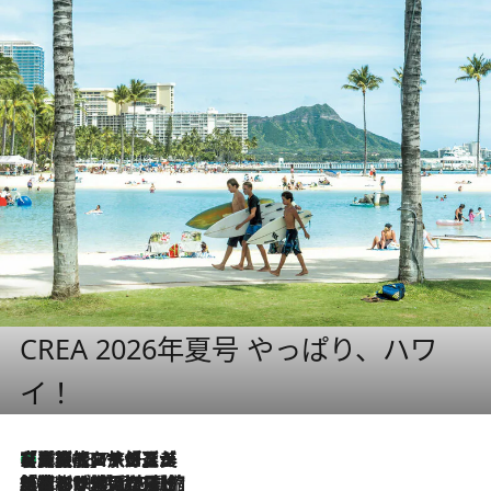
CREA 2026年夏号 やっぱり、ハワ
イ！
【厳選旅コスメ】「多機能アイテムがメイン！」旅好き美容エディターが選んだ夏旅ベストコスメを発表【Mサイズジップ】
2026.8.7
2026.8.6
「荷物が増えるほど旅ストレスは増す」美容ジャーナリストがたどり着いた最終結論。“化粧品を劇的に減らす”感動の凝縮美容とは