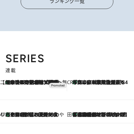
ランキング一覧
SERIES
連載
【CREA×星野リゾート】唯一無二。癒しと発見が待つ場所へ
【トンボの足水浴】ヒノキの香りに包まれて涼感マックス！約13℃の湧水かけ流しを避暑地「星野温泉 トンボの湯」で体験
2026.8.7
CREA'S CHOICE
「立川にも歌舞伎があるんだよ」 片岡仁左衛門・市川中車ら豪華座組みで4年目の立川立飛歌舞伎へ
2026.8.7
47都道府県の手みやげ ひんやりスイーツで夏を満喫
【京都府】この夏絶対食べたい 冷やしておいしいおやつ3選 ひと口目から心を掴む新緑のテリーヌ
2026.8.7
田中稲の勝手に再ブーム
「湘南乃風に憧れて」観客大盛上がりの“タオル回し”に、ラッパー顔負けの高速歌唱まで…さだまさし（74）のアグレッシブすぎる現在地
2026.8.7