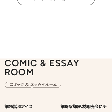
COMIC & ESSAY
ROOM
2026.7.30
第15話 アイス
2026.7.30
第8回「同人誌即売会にチャレンジ その2」