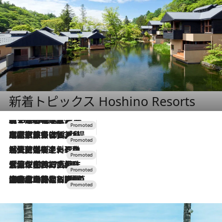
新着トピックス Hoshino Resorts
【トンボの足水浴】ヒノキの香りに包まれて涼感マックス！約13℃の湧水かけ流しを避暑地「星野温泉 トンボの湯」で体験
2026.8.7
2026.7.31
【ホテル帰省】という選択肢をOMOが提案。家族とほどよい距離を保つには「昼は実家、夜は気兼ねなくホテルで！」
2026.7.24
【夏限定ディナーコース】旬を迎える稚鮎や花ズッキーニなどをイタリア・トスカーナの郷土料理の手法で満喫！
2026.7.17
「土佐和ハーブかき氷」がOMO7高知に登場！生姜、山椒、大葉など目にも舌にも涼を呼ぶ郷土の味
2026.7.10
NEW OPEN！【界 草津】名湯の地に誕生。趣の異なる2種の温泉と上州ならではの会席・蕎麦割烹など美食を味わう究極の癒やし旅