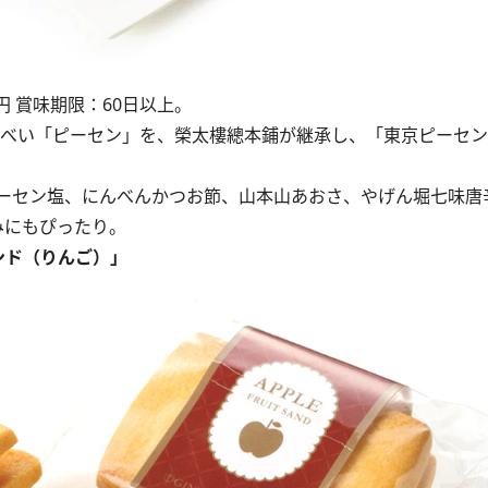
円 賞味期限：60日以上。
んべい「ピーセン」を、榮太樓總本鋪が継承し、「東京ピーセ
ーセン塩、にんべんかつお節、山本山あおさ、やげん堀七味唐
みにもぴったり。
ンド（りんご）」