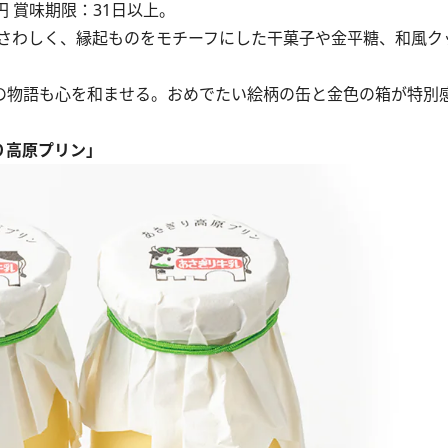
4円 賞味期限：31日以上。
さわしく、縁起ものをモチーフにした干菓子や金平糖、和風ク
の物語も心を和ませる。おめでたい絵柄の缶と金色の箱が特別
ぎり高原プリン」