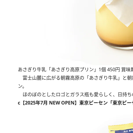
あさぎり牛乳「あさぎり高原プリン」1個 450円 賞味
富士山麓に広がる朝霧高原の「あさぎり牛乳」と朝
ン。
ほのぼのとしたロゴとガラス瓶も愛らしく、日持ち
c【2025年7月 NEW OPEN】東京ピーセン「東京ピ