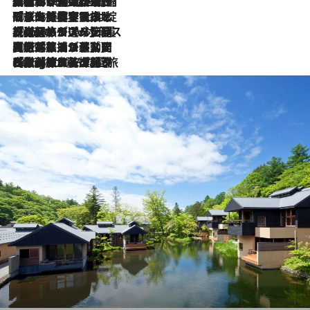
2026.8.6
「荷物が増えるほど旅ストレスは増す」美容ジャーナリストがたどり着いた最終結論。“化粧品を劇的に減らす”感動の凝縮美容とは
2026.8.6
「旅先には金髪ウィッグを持参」日本と同じメイクでは損してる!? 美容ジャーナリストが提案する“掟破りの旅美容”とは
2026.8.6
【厳選旅コスメ】「身軽さ＆UV対策重視！」ヘアアーティストshucoが選んだ夏旅ベストコスメを発表【Mサイズジップ】
2026.8.5
【厳選旅コスメ】国内をあちこち移動する河井菜摘が選んだ夏旅ベストコスメ発表！「リラックスアイテムはマスト」【Mサイズジップ】
2026.8.4
【厳選旅コスメ】「紫外線＆乾燥対策しながらメイク感も！」ヘア＆メイクGeorgeが選んだ夏旅ベストコスメを発表！【Mサイズジップ】