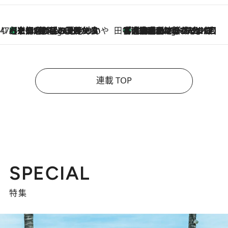
47都道府県の手みやげ ひんやりスイーツで夏を満喫
【京都府】この夏絶対食べたい 冷やしておいしいおやつ3選 ひと口目から心を掴む新緑のテリーヌ
2 Hours Ago
田中稲の勝手に再ブーム
「湘南乃風に憧れて」観客大盛上がりの“タオル回し”に、ラッパー顔負けの高速歌唱まで…さだまさし（74）のアグレッシブすぎる現在地
7 Hours Ago
連載 TOP
SPECIAL
特集