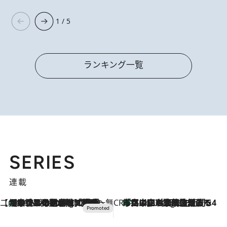
1 / 5
ランキング一覧
SERIES
連載
【CREA×星野リゾート】唯一無二。癒しと発見が待つ場所へ
【トンボの足水浴】ヒノキの香りに包まれて涼感マックス！約13℃の湧水かけ流しを避暑地「星野温泉 トンボの湯」で体験
16 Minutes Ago
CREA'S CHOICE
「立川にも歌舞伎があるんだよ」 片岡仁左衛門・市川中車ら豪華座組みで4年目の立川立飛歌舞伎へ
2 Hours Ago