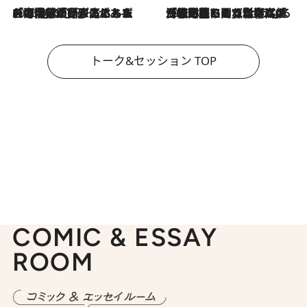
2026.8.3
「今後値上げがあるとすれば…」「リスクがあるのは今年の冬」エネルギー専門家が語る、ホルムズ海峡封鎖が家庭にもたらす“ある心配”
2026.8.3
「住宅建てられない…」「サーチャージ料の高値が続いている」ホルムズ海峡封鎖による影響はいつまで続く？《エネルギー専門家に聞く“どうなる日本の暮らし”》
トーク&セッション TOP
COMIC & ESSAY
ROOM