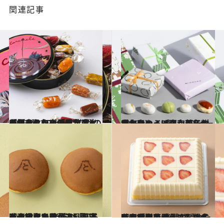
関連記事
2025.11.26
【師走・年末の手土産】差し入れやビジネス手土産ならこれ！「みなさんでどうぞ」の個包装スイーツ3選《スイーツなかのが渾身セレクト》
グルメ
2025.1.2
新年はやっぱり和菓子が食べたい！【東京の名物まんじゅう5選】《スイーツなかのイチオシ新年の手土産》
グルメ
2024.8.9
【東京駅で買える】帰省時の手土産 老舗の「知る人ぞ知る」和菓子5選 スイーツなかのが逸品を渾身セレクト
グルメ
2024.8.9
【東京駅で買える】帰省時の手土産 老舗の隠れた名品「洋菓子」5選 スイーツなかのが外さない名品を厳選
グルメ