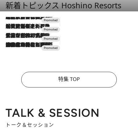
新着トピックス Hoshino Resorts
2026.7.31
【ホテル帰省】という選択肢をOMOが提案。家族とほどよい距離を保つには「昼は実家、夜は気兼ねなくホテルで！」
2026.7.24
【夏限定ディナーコース】旬を迎える稚鮎や花ズッキーニなどをイタリア・トスカーナの郷土料理の手法で満喫！
2026.7.17
「土佐和ハーブかき氷」がOMO7高知に登場！生姜、山椒、大葉など目にも舌にも涼を呼ぶ郷土の味
2026.7.10
NEW OPEN！【界 草津】名湯の地に誕生。趣の異なる2種の温泉と上州ならではの会席・蕎麦割烹など美食を味わう究極の癒やし旅
特集 TOP
TALK & SESSION
トーク＆セッション