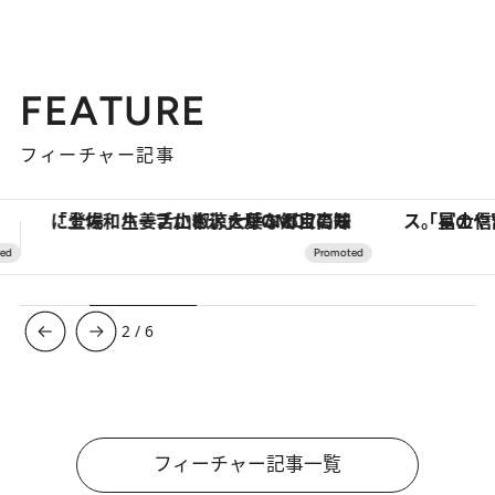
FEATURE
フィーチャー記事
「星のや富士」でデジタルデトックス。冨士信仰の歴史を辿り、心身を調える。
【銀座で出合う最旬美容】美髪ケアや上質な眠
3
/
6
フィーチャー記事一覧