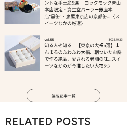
ントな手土産5選！ ヨックモック青山
本店限定・資生堂パーラー銀座本
店“黒缶”・泉屋東京店の京都缶…〈ス
イーツなかの厳選〉
vol.66
2025.10.23
知る人ぞ知る！【東京の大福5選】ま
んまるのふわふわ大福、朝ついたお餅
で作る絶品、愛される老舗の味…スイ
ーツなかのが今推したい大福5つ
連載記事一覧
RELATED POSTS