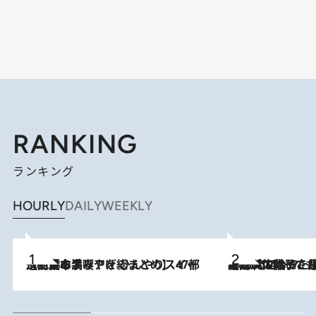
RANKING
ランキング
HOURLY
DAILY
WEEKLY
2026.8.5
【西日本エリアを総まとめ】 47都道府県の手みやげ ひんやりスイーツで夏を満喫
2026.8.5
【阿川佐和子さんの年とる力】なぜ70代で始めた趣味は“こんなに楽しい”のか？ ピアノ、俳句…スランプに陥っても続けられる“ある秘訣”とは