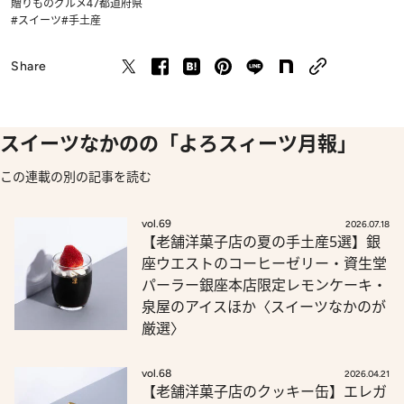
贈りもの
グルメ
47都道府県
#スイーツ
#手土産
Share
スイーツなかのの「よろスィーツ月報」
この連載の別の記事を読む
vol.69
2026.07.18
【老舗洋菓子店の夏の手土産5選】銀
座ウエストのコーヒーゼリー・資生堂
パーラー銀座本店限定レモンケーキ・
泉屋のアイスほか〈スイーツなかのが
厳選〉
vol.68
2026.04.21
【老舗洋菓子店のクッキー缶】エレガ