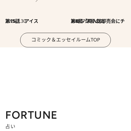
2026.7.30
第15話 アイス
2026.7.30
第8回「同人誌即売会にチャレンジ その2」
コミック＆エッセイルームTOP
FORTUNE
占い