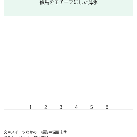
絵馬をモチーフにした薄氷
1
2
3
4
5
6
文＝スイーツなかの 撮影＝深野未季