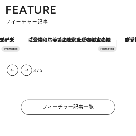
FEATURE
フィーチャー記事
「土佐和ハーブかき氷」がOMO7高知に登場！生姜、山椒、大葉など目にも舌にも涼を呼ぶ郷土の味
ヴァシュロン・コンスタンタン
3
/
5
フィーチャー記事一覧