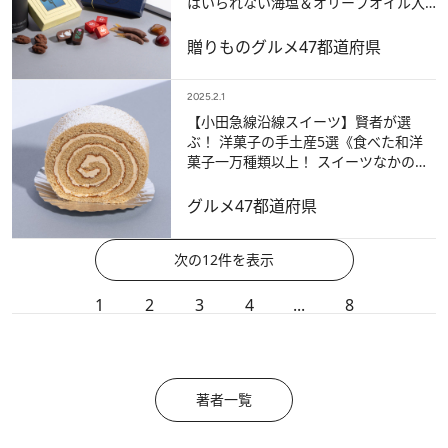
はいられない海塩＆オリーブオイル入
りの絶品も！》
贈りもの
グルメ
47都道府県
2025.2.1
【小田急線沿線スイーツ】賢者が選
ぶ！ 洋菓子の手土産5選《食べた和洋
菓子一万種類以上！ スイーツなかのの
お墨付き》
グルメ
47都道府県
次の12件を表示
1
2
3
4
...
8
著者一覧