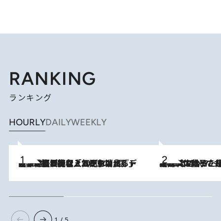
RANKING
ランキング
HOURLY
DAILY
WEEKLY
2026.8.5
【なぜ吉沢亮は「気配を消せる」のか？】興行収入208億の『国宝』を経て挑むミュージカル『ディア・エヴァン・ハンセン』。トップ俳優が舞台上でさらけ出した“孤独”とは
2026.8.5
【阿川佐和子さんの年とる力】なぜ70代で始めた趣味は“こんなに楽しい”のか？ ピアノ、俳句…スランプに陥っても続けられる“ある秘訣”とは
1 / 5