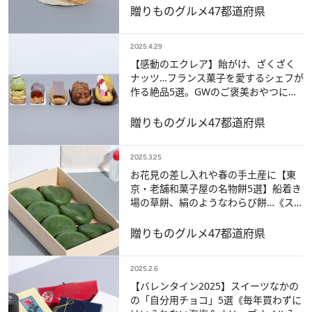
も！》
贈りもの
グルメ
47都道府県
2025.4.29
【感動のエクレア】飴がけ、ざくざく
ナッツ…フランス菓子を愛するシェフが
作る絶品5選。GWのご褒美おやつにも
《スイーツなかのお墨付き》
贈りもの
グルメ
47都道府県
2025.3.25
お花見の差し入れや春の手土産に【東
京・老舗和菓子屋の名物餅5選】船着き
場の草餅、絹のようなわらび餅…《スイ
ーツなかのお墨付き》
贈りもの
グルメ
47都道府県
2025.2.6
【バレンタイン2025】スイーツなかの
の「自分用チョコ」5選《毎年買わずに