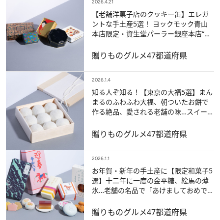
2026.4.21
【老舗洋菓子店のクッキー缶】エレガ
ントな手土産5選！ ヨックモック青山
本店限定・資生堂パーラー銀座本店“黒
缶”・泉屋東京店の京都缶…〈スイーツ
なかの厳選〉
贈りもの
グルメ
47都道府県
2026.1.4
知る人ぞ知る！【東京の大福5選】まん
まるのふわふわ大福、朝ついたお餅で
作る絶品、愛される老舗の味…スイーツ
なかのが今推したい大福5つ【ベスト記
事2025】
贈りもの
グルメ
47都道府県
2026.1.1
お年賀・新年の手土産に【限定和菓子5
選】十二年に一度の金平糖、絵馬の薄
氷…老舗の名品で「あけましておめで
糖！」《スイーツなかのお墨付き》
贈りもの
グルメ
47都道府県