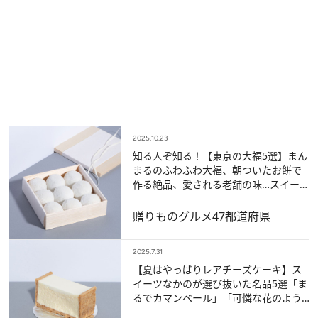
2025.10.23
知る人ぞ知る！【東京の大福5選】まん
まるのふわふわ大福、朝ついたお餅で
作る絶品、愛される老舗の味…スイーツ
なかのが今推したい大福5つ
贈りもの
グルメ
47都道府県
2025.7.31
【夏はやっぱりレアチーズケーキ】ス
イーツなかのが選び抜いた名品5選「ま
るでカマンベール」「可憐な花のよう
な姿」…《ここぞという日の手土産に