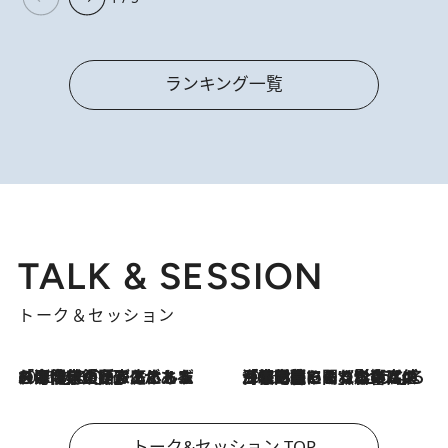
ランキング一覧
TALK & SESSION
トーク＆セッション
2026.8.3
「今後値上げがあるとすれば…」「リスクがあるのは今年の冬」エネルギー専門家が語る、ホルムズ海峡封鎖が家庭にもたらす“ある心配”
2026.8.3
「住宅建てられない…」「サーチャージ料の高値が続いている」ホルムズ海峡封鎖による影響はいつまで続く？《エネルギー専門家に聞く“どうなる日本の暮らし”》
トーク&セッション TOP