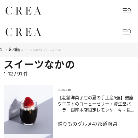
トップ
著者
スイーツなかの プロフィール
スイーツなかの
1-12 / 91
件
2026.7.18
【老舗洋菓子店の夏の手土産5選】銀座
ウエストのコーヒーゼリー・資生堂パ
ーラー銀座本店限定レモンケーキ・泉
屋のアイスほか〈スイーツなかのが厳
選〉
贈りもの
グルメ
47都道府県