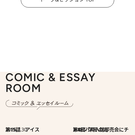
COMIC & ESSAY
ROOM
2026.7.30
第15話 アイス
2026.7.30
第8回「同人誌即売会にチャレンジ その2」