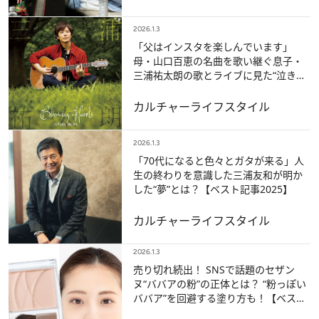
2026.1.3
「父はインスタを楽しんでいます」
母・山口百恵の名曲を歌い継ぐ息子・
三浦祐太朗の歌とライブに見た“泣き虫
で情緒不安定なヒロイン”像【ベスト記
事2025】
カルチャー
ライフスタイル
2026.1.3
「70代になると色々とガタが来る」人
生の終わりを意識した三浦友和が明か
した“夢”とは？【ベスト記事2025】
カルチャー
ライフスタイル
2026.1.3
売り切れ続出！ SNSで話題のセザン
ヌ“ババアの粉”の正体とは？ “粉っぽい
ババア”を回避する塗り方も！【ベスト
記事2025】