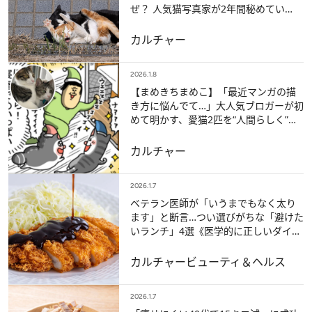
ぜ？ 人気猫写真家が2年間秘めてい
た“感無量”な撮影秘話【ベスト記事
2025】
カルチャー
2026.1.8
【まめきちまめこ】「最近マンガの描
き方に悩んでて…」大人気ブロガーが初
めて明かす、愛猫2匹を“人間らしく”描
く理由とは？【ベスト記事2025】
カルチャー
2026.1.7
ベテラン医師が「いうまでもなく太り
ます」と断言…つい選びがちな「避けた
いランチ」4選《医学的に正しいダイエ
ット》【ベスト記事2025】
カルチャー
ビューティ＆ヘルス
2026.1.7