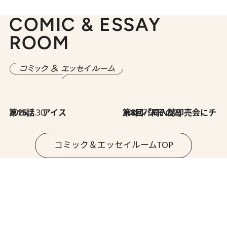
COMIC & ESSAY
ROOM
2026.7.30
第15話 アイス
2026.7.30
第8回「同人誌即売会にチャレンジ その2」
コミック＆エッセイルームTOP