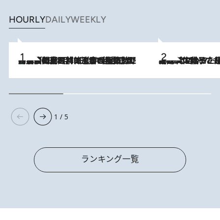
HOURLY
DAILY
WEEKLY
「最後に見られてよかった」上野動物園の東園パンダ舎が解体前に特別公開。8月16日まで延長されたパネル展と共に辿る“半世紀”のパンダ飼育《解体工事の図面あり》
2026.8.8
2026.8.5
【阿川佐和子さんの年とる力】なぜ70代で始めた趣味は“こんなに楽しい”のか？ ピアノ、俳句…スランプに陥っても続けられる“ある秘訣”とは
1 / 5
ランキング一覧