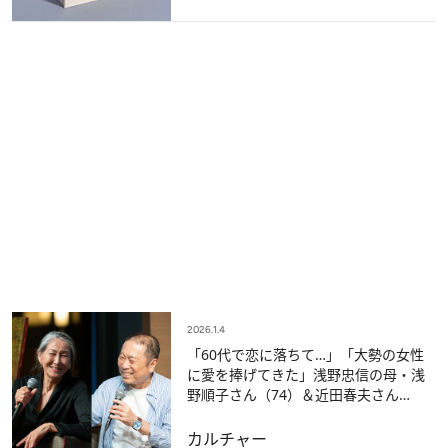
2026.1.4
「60代で恋に落ちて…」「大勢の女性
に愛を捧げてきた」浅野忠信の母・浅
野順子さん（74）＆近田春夫さん
（74）の70代コンビが語った「シニア
の恋」【ベスト記事2025】
カルチャー