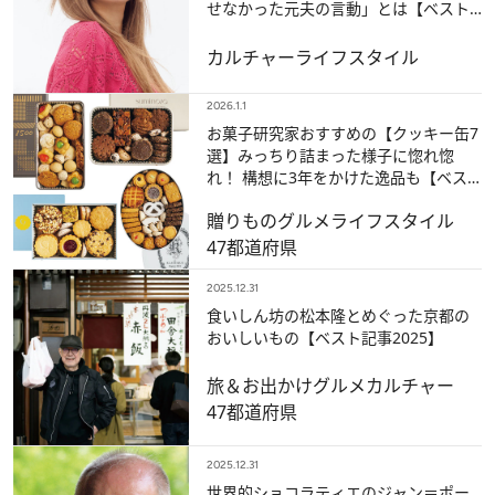
せなかった元夫の言動」とは【ベスト
記事2025】
カルチャー
ライフスタイル
2026.1.1
お菓子研究家おすすめの【クッキー缶7
選】みっちり詰まった様子に惚れ惚
れ！ 構想に3年をかけた逸品も【ベス
ト記事2025】
贈りもの
グルメ
ライフスタイル
47都道府県
2025.12.31
食いしん坊の松本隆とめぐった京都の
おいしいもの【ベスト記事2025】
旅＆お出かけ
グルメ
カルチャー
47都道府県
2025.12.31
世界的ショコラティエのジャン＝ポー