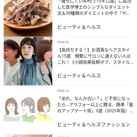
「痩せにくい40代で15キロ減」に成功
した医学博士のシンプルなダイエット
法＆39種類のダイエットの中で「やっ
てよかったもの」3つ【ベスト記事
2025】
ビューティ＆ヘルス
2026.1.6
【長持ちする！】お洒落なヘアスタイ
ル15選 頻繁にサロンに通えない人は
これ！《小顔効果抜群ボブ、スタイル
良くみえるショートボブほか》【ベス
ト記事2025】
ビューティ＆ヘルス
2026.1.6
「あれ、なんか古い？」と不安になっ
たら…アラフォー以上に贈る、簡単「髪
のアップデート術」3選〈2025年版〉
【ベスト記事2025】
ビューティ＆ヘルス
ファッション