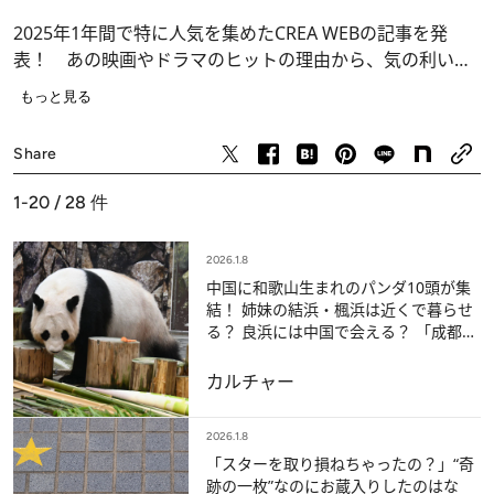
2025年1年間で特に人気を集めたCREA WEBの記事を発
表！ あの映画やドラマのヒットの理由から、気の利いた
手土産、そして、じっくり読みたい注目の人のインタビュ
もっと見る
ーまで。たっぷりお楽しみください。
ライフスタイル
Share
1-20 / 28
件
2026.1.8
中国に和歌山生まれのパンダ10頭が集
結！ 姉妹の結浜・楓浜は近くで暮らせ
る？ 良浜には中国で会える？ 「成都基
地」パンダ公開の“通例”とは【ベスト記
事2025】
カルチャー
2026.1.8
「スターを取り損ねちゃったの？」“奇
跡の一枚”なのにお蔵入りしたのはな