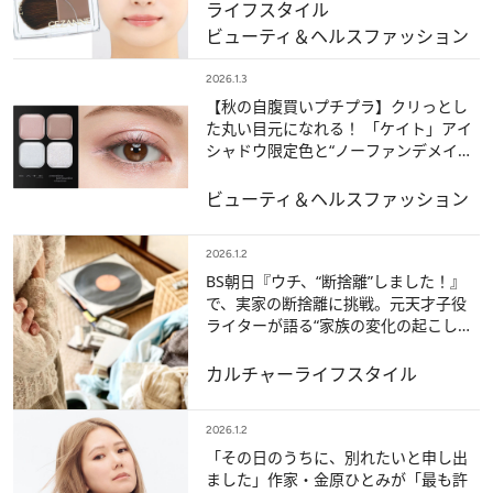
ライフスタイル
ビューティ＆ヘルス
ファッション
2026.1.3
【秋の自腹買いプチプラ】クリっとし
た丸い目元になれる！ 「ケイト」アイ
シャドウ限定色と“ノーファンデメイ
ク”にも使える薄肌仕上げのコンシーラ
ー【ベスト記事2025】
ビューティ＆ヘルス
ファッション
2026.1.2
BS朝日『ウチ、“断捨離”しました！』
で、実家の断捨離に挑戦。元天才子役
ライターが語る“家族の変化の起こし
方”【ベスト記事2025】
カルチャー
ライフスタイル
2026.1.2
「その日のうちに、別れたいと申し出
ました」作家・金原ひとみが「最も許