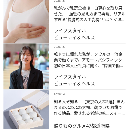
2026.1.5
乳がんで乳房全摘後「自尊心を取り戻
せた」…血管の見え方まで再現、リアル
すぎる“着脱式の人工乳房”とは？＜温泉
もヨガもOK＞【ベスト記事2025】
ライフスタイル
ビューティ＆ヘルス
2026.1.5
韓ドラに憧れた私が、ソウルの一流企
業で働くまで。アモーレパシフィック
初の日本人正社員に聞く、“韓国で働く
ということ”【ベスト記事2025】
ライフスタイル
ビューティ＆ヘルス
2026.1.4
知る人ぞ知る！【東京の大福5選】まん
まるのふわふわ大福、朝ついたお餅で
作る絶品、愛される老舗の味…スイーツ
なかのが今推したい大福5つ【ベスト記
事2025】
贈りもの
グルメ
47都道府県