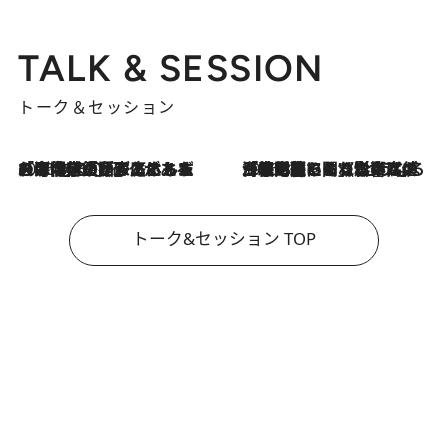
TALK & SESSION
トーク＆セッション
2026.8.3
「今後値上げがあるとすれば…」「リスクがあるのは今年の冬」エネルギー専門家が語る、ホルムズ海峡封鎖が家庭にもたらす“ある心配”
2026.8.3
「住宅建てられない…」「サーチャージ料の高値が続いている」ホルムズ海峡封鎖による影響はいつまで続く？《エネルギー専門家に聞く“どうなる日本の暮らし”》
トーク&セッション TOP