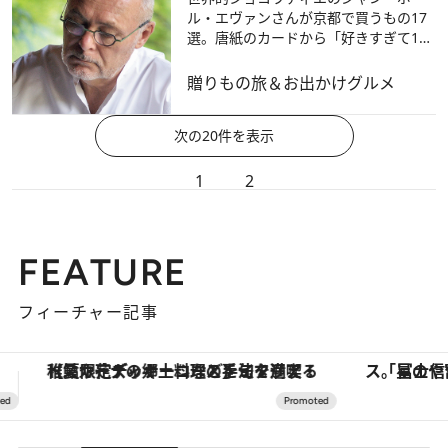
ル・エヴァンさんが京都で買うもの17
選。唐紙のカードから「好きすぎて10
個買う」クリームパンまで【ベスト記
事2025】
贈りもの
旅＆お出かけ
グルメ
次の20件を表示
1
2
FEATURE
フィーチャー記事
「星のや富士」でデジタルデトックス。冨士信仰の歴史を辿り、心身を調える。
ヴァシュロン・コンスタンタン