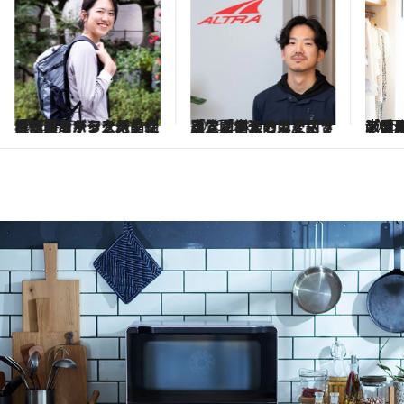
2026.4.4
機能的なバックパックや軽量キャンプ用品がハイカーから人気 「パーゴワークス」社員が愛用ギアを一挙紹介！
2026.2.28
「人間本来の力を引き出す」シューズが話題 「アルトラ」スタッフが個人的に愛用する登山ギアとは？
2025.
デイパックが大人気！ 米国発ライフスタイ