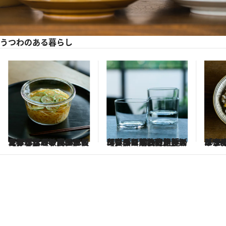
うつわのある暮らし
2025.8.27
【ガラスうつわレッスン】「IKEA・WECKでおなじみ、ガラスの保存容器がマルチに使える！」そうめんやビビンバに《敏腕フードスタイリスト直伝》
2025.8.27
【ガラスうつわレッスン】「断然使い勝手がいいのは“ボデガ”」無印良品で購入可。麺のつけダレ入れや冷製スープにも《敏腕フードスタイリスト直伝》
2025.
「家庭のチャーハンは“民藝”で見栄えに差がつく！