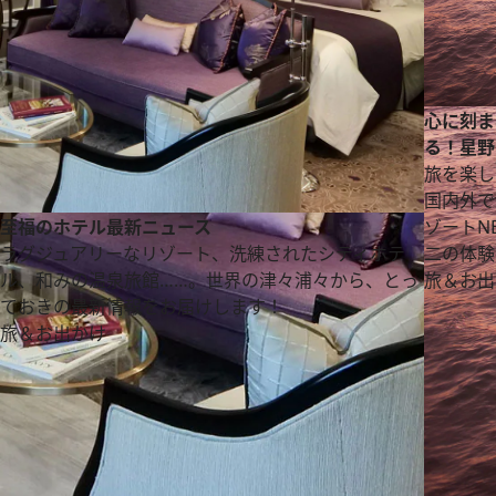
心に刻ま
る！星野
旅を楽し
国内外で
至福のホテル最新ニュース
ゾートN
ラグジュアリーなリゾート、洗練されたシティホテ
二の体験
ル、和みの温泉旅館……。世界の津々浦々から、とっ
旅＆お出
ておきの最新情報をお届けします！
旅＆お出かけ