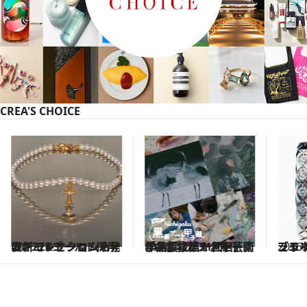
CREA'S CHOICE
2026.7.29
ミキモトとクロムハーツ、22Kゴールド採用の新コレクションを発表
2026.7.27
「黒板に描かれた芸術作品」 第11回日学・黒板アート甲子園®の応募がスタート
2026.
シャネル ファイ