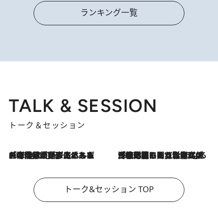
ランキング一覧
TALK & SESSION
トーク＆セッション
2026.8.3
「今後値上げがあるとすれば…」「リスクがあるのは今年の冬」エネルギー専門家が語る、ホルムズ海峡封鎖が家庭にもたらす“ある心配”
2026.8.3
「住宅建てられない…」「サーチャージ料の高値が続いている」ホルムズ海峡封鎖による影響はいつまで続く？《エネルギー専門家に聞く“どうなる日本の暮らし”》
トーク&セッション TOP