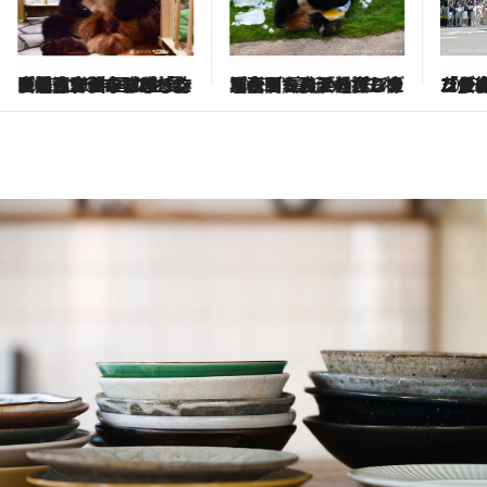
2025.11.22
メッセージを感じて竹を手渡すと…アドベンチャーワールドのパンダ飼育スタッフが「心が通じ合ったと感じた瞬間」、夢中になった良浜の“チャームポイント”に、中国でも見られる彩浜の“クセ”
2025.11.22
パンダたちが過ごした場所で“寝転がれる”特別企画も。アドベンチャーワールドのパンダイベントのこれから《永明、良浜の裏バナシ、スタッフ一押しの写真も》
2025.
「最後に竹をあげたパンダは…」和歌山のパンダ4頭の飼育スタッフが今だから明かす、パンダたちとの最後「そのとき初めて旅立ったんだなと実感した」