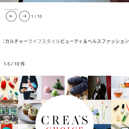
1
/
10
ルメ
カルチャー
ライフスタイル
ビューティ＆ヘルス
ファッション
1-5 / 10
件