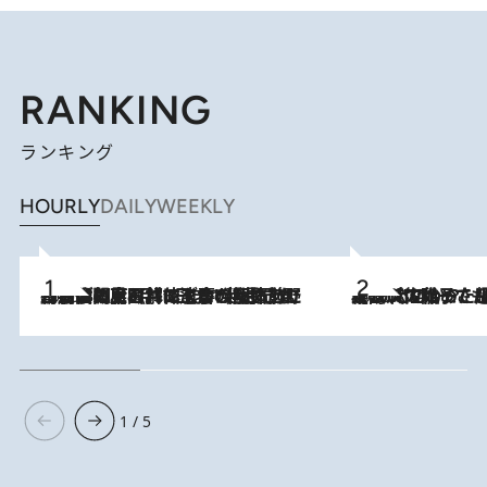
RANKING
ランキング
HOURLY
DAILY
WEEKLY
2026.8.8
「最後に見られてよかった」上野動物園の東園パンダ舎が解体前に特別公開。8月16日まで延長されたパネル展と共に辿る“半世紀”のパンダ飼育《解体工事の図面あり》
2026.8.5
【阿川佐和子さんの年とる力】なぜ70代で始めた趣味は“こんなに楽しい”のか？ ピアノ、俳句…スランプに陥っても続けられる“ある秘訣”とは
1 / 5