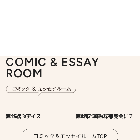
COMIC & ESSAY
ROOM
2026.7.30
第15話 アイス
2026.7.30
第8回「同人誌即売会にチャレンジ その2」
コミック＆エッセイルームTOP