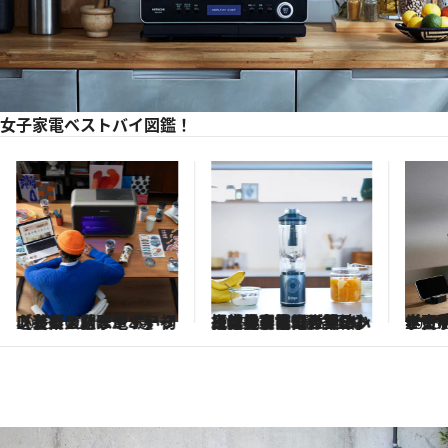
女子家電ベストバイ図鑑！
2025.10.21
【芸術の秋家電！】初心者も入門しやすい３D プリンターやポータブルピアノほか アートを楽しむ家電5選
2025.8.5
【世界の家電万博！】日本で買える世界のハイスペ家電5選 イギリス生まれのスマート掃除機や中国のサロン級光美容器……各国の卓越した技術が集結
2025.
学習が捗るスタディサポート家電5選 手書き文字を