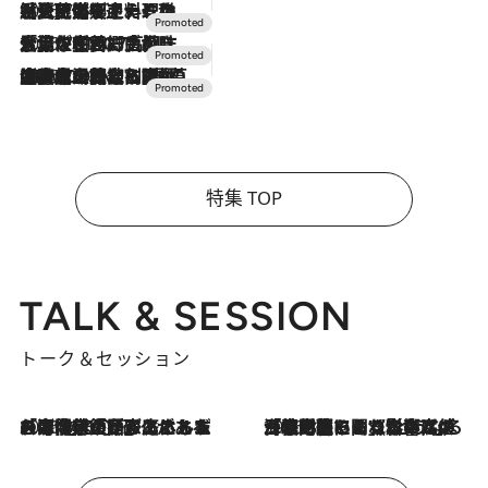
2026.7.24
【夏限定ディナーコース】旬を迎える稚鮎や花ズッキーニなどをイタリア・トスカーナの郷土料理の手法で満喫！
2026.7.17
「土佐和ハーブかき氷」がOMO7高知に登場！生姜、山椒、大葉など目にも舌にも涼を呼ぶ郷土の味
2026.7.10
NEW OPEN！【界 草津】名湯の地に誕生。趣の異なる2種の温泉と上州ならではの会席・蕎麦割烹など美食を味わう究極の癒やし旅
特集 TOP
TALK & SESSION
トーク＆セッション
2026.8.3
「今後値上げがあるとすれば…」「リスクがあるのは今年の冬」エネルギー専門家が語る、ホルムズ海峡封鎖が家庭にもたらす“ある心配”
2026.8.3
「住宅建てられない…」「サーチャージ料の高値が続いている」ホルムズ海峡封鎖による影響はいつまで続く？《エネルギー専門家に聞く“どうなる日本の暮らし”》