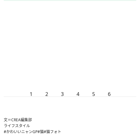
1
2
3
4
5
6
文＝CREA編集部
ライフスタイル
#かわいいニャンGP
#猫
#猫フォト