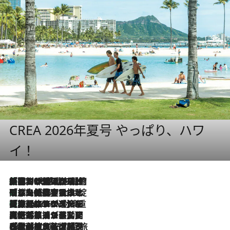
CREA 2026年夏号 やっぱり、ハワ
イ！
「荷物が増えるほど旅ストレスは増す」美容ジャーナリストがたどり着いた最終結論。“化粧品を劇的に減らす”感動の凝縮美容とは
2026.8.6
「旅先には金髪ウィッグを持参」日本と同じメイクでは損してる!? 美容ジャーナリストが提案する“掟破りの旅美容”とは
2026.8.6
【厳選旅コスメ】「身軽さ＆UV対策重視！」ヘアアーティストshucoが選んだ夏旅ベストコスメを発表【Mサイズジップ】
2026.8.6
2026.8.5
【厳選旅コスメ】国内をあちこち移動する河井菜摘が選んだ夏旅ベストコスメ発表！「リラックスアイテムはマスト」【Mサイズジップ】
2026.8.4
【厳選旅コスメ】「紫外線＆乾燥対策しながらメイク感も！」ヘア＆メイクGeorgeが選んだ夏旅ベストコスメを発表！【Mサイズジップ】