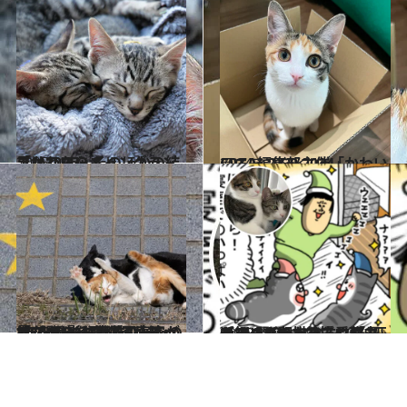
2025.2.22
「かわいいニャングランプリ2025」そのほかの結果はこちら！
ライフスタイル
2024.2.22
CREA編集部主催「かわいいニャンGP 2024」
ライフスタイル
2025.2.20
「スターを取り損ねちゃったの？」“奇跡の一枚”なのにお蔵入りしたのはなぜ？ 人気猫写真家が2年間秘めていた“感無量”な撮影秘話
カルチャー
2025.2.21
【まめきちまめこ】「最近マンガの描き方に悩んでて…」大人気ブロガーが初めて明かす、愛猫2匹を“人間らしく”描く理由とは？
カルチャー