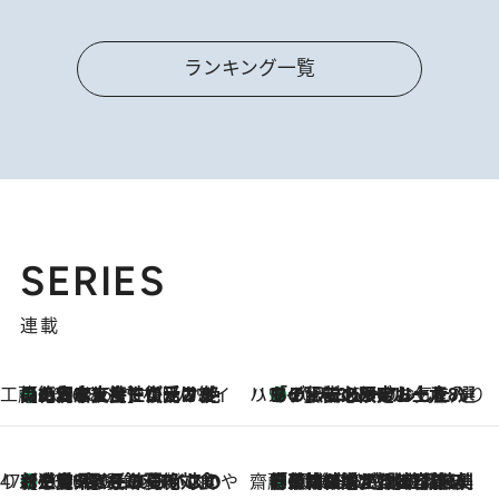
ランキング一覧
SERIES
連載
工藤まやのおもてなしハワイ
【ハワイ土産】ローカルの絶大な支持で復活！ 絶品の幻クッキー《元ファンの日本人女性が受け継いだ名店》
2026.8.6
ハワイ賢者 リサのお気に入りリスト
あの伝説の限定トートも！ リニューアルした「ディーン＆デルーカ ハワイ」で必須のお土産8選
2026.8.6
47都道府県の手みやげ ひんやりスイーツで夏を満喫
【三重県】この夏絶対食べたい 冷やしておいしいおやつ3選 お餅×アイスの新感覚スイーツ
2026.8.6
齋藤 薫 美容脳ルネサンス
「荷物が増えるほど旅ストレスは増す」美容ジャーナリストがたどり着いた最終結論。“化粧品を劇的に減らす”感動の凝縮美容とは
2026.8.6