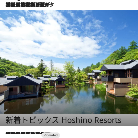
2026.8.3
【厳選旅コスメ】「保湿もタイパ重視！」“サウナ好き”タレント清水みさとが愛用する夏旅ベストコスメを発表！【Mサイズジップ】
新着トピックス Hoshino Resorts
2026.7.31
【ホテル帰省】という選択肢をOMOが提案。家族とほどよい距離を保つには「昼は実家、夜は気兼ねなくホテルで！」