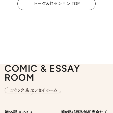
トーク&セッション TOP
COMIC & ESSAY
ROOM
2026.7.30
第15話 アイス
2026.7.30
第8回「同人誌即売会にチャレンジ その2」