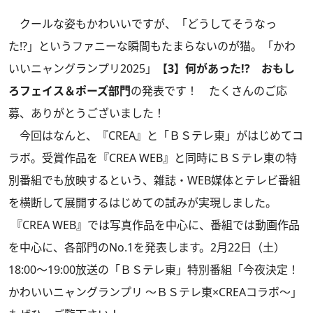
クールな姿もかわいいですが、「どうしてそうなっ
た!?」というファニーな瞬間もたまらないのが猫。「かわ
いいニャングランプリ2025」
【3】何があった!? おもし
ろフェイス＆ポーズ部門
の発表です！ たくさんのご応
募、ありがとうございました！
今回はなんと、『CREA』と「ＢＳテレ東」がはじめてコ
ラボ。受賞作品を『CREA WEB』と同時にＢＳテレ東の特
別番組でも放映するという、雑誌・WEB媒体とテレビ番組
を横断して展開するはじめての試みが実現しました。
『CREA WEB』では写真作品を中心に、番組では動画作品
を中心に、各部門のNo.1を発表します。2月22日（土）
18:00～19:00放送の「ＢＳテレ東」特別番組「今夜決定！
かわいいニャングランプリ ～ＢＳテレ東×CREAコラボ～」