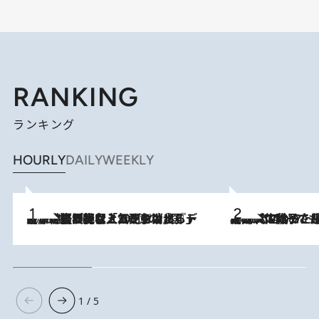
RANKING
ランキング
HOURLY
DAILY
WEEKLY
2026.8.5
【なぜ吉沢亮は「気配を消せる」のか？】興行収入208億の『国宝』を経て挑むミュージカル『ディア・エヴァン・ハンセン』。トップ俳優が舞台上でさらけ出した“孤独”とは
2026.8.5
【阿川佐和子さんの年とる力】なぜ70代で始めた趣味は“こんなに楽しい”のか？ ピアノ、俳句…スランプに陥っても続けられる“ある秘訣”とは
1 / 5