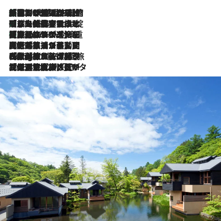
「荷物が増えるほど旅ストレスは増す」美容ジャーナリストがたどり着いた最終結論。“化粧品を劇的に減らす”感動の凝縮美容とは
2026.8.6
「旅先には金髪ウィッグを持参」日本と同じメイクでは損してる!? 美容ジャーナリストが提案する“掟破りの旅美容”とは
2026.8.6
【厳選旅コスメ】「身軽さ＆UV対策重視！」ヘアアーティストshucoが選んだ夏旅ベストコスメを発表【Mサイズジップ】
2026.8.6
2026.8.5
【厳選旅コスメ】国内をあちこち移動する河井菜摘が選んだ夏旅ベストコスメ発表！「リラックスアイテムはマスト」【Mサイズジップ】
2026.8.4
【厳選旅コスメ】「紫外線＆乾燥対策しながらメイク感も！」ヘア＆メイクGeorgeが選んだ夏旅ベストコスメを発表！【Mサイズジップ】
2026.8.3
【厳選旅コスメ】「保湿もタイパ重視！」“サウナ好き”タレント清水みさとが愛用する夏旅ベストコスメを発表！【Mサイズジップ】