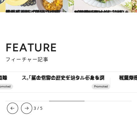
2022.7.28
暑い季節の【薬膳カレーレシピ4選】 “ベースの薬膳カレー”を作っておけば 体調によってアレンジ可能！
グルメ
2022.8.24
“食べる暑さ対策”に嬉しい3皿！ きゅうりで作る、夏の身体の 「熱冷まし薬膳料理」
グルメ
FEATURE
フィーチャー記事
「星のや富士」でデジタルデトックス。冨士信仰の歴史を辿り、心身を調える。
【夏限定ディナーコース】旬を迎
3
/
5