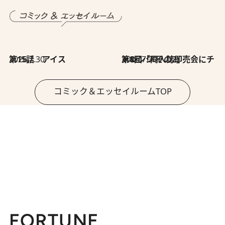
2026.7.30
第15話 アイス
2026.7.30
第8回「同人誌即売会にチャレンジ その2」
コミック＆エッセイルームTOP
FORTUNE