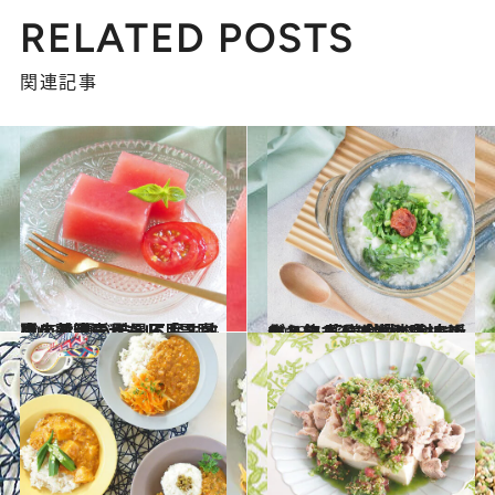
RELATED POSTS
関連記事
2023.8.12
夏こそ注意したい「胃腸冷え」 夏バテ＆不眠＆熱中症対策に 酷暑におすすめの薬膳デザート
グルメ
2023.6.17
キーワードは「お腹リセット」 薬膳食材で食べ過ぎ＆飲み過ぎ解消！ 身近なスーパーで揃う食材で作れます
グルメ