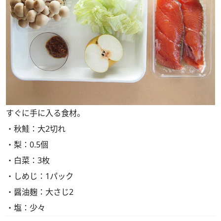
すぐに手に入る食材。
・秋鮭：大2切れ
・梨：0.5個
・白菜：3枚
・しめじ：1パック
・醤油麹：大さじ2
・塩：少々