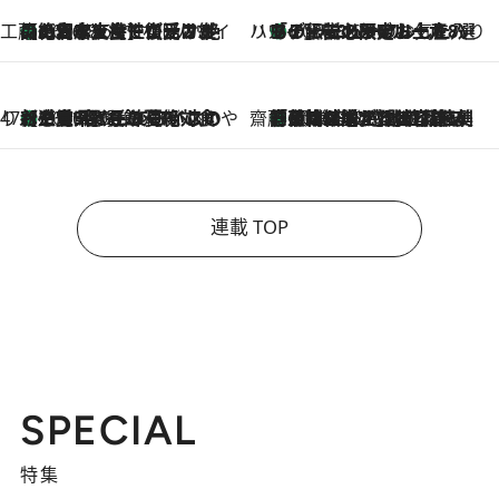
工藤まやのおもてなしハワイ
【ハワイ土産】ローカルの絶大な支持で復活！ 絶品の幻クッキー《元ファンの日本人女性が受け継いだ名店》
2026.8.6
ハワイ賢者 リサのお気に入りリスト
あの伝説の限定トートも！ リニューアルした「ディーン＆デルーカ ハワイ」で必須のお土産8選
2026.8.6
47都道府県の手みやげ ひんやりスイーツで夏を満喫
【三重県】この夏絶対食べたい 冷やしておいしいおやつ3選 お餅×アイスの新感覚スイーツ
2026.8.6
齋藤 薫 美容脳ルネサンス
「荷物が増えるほど旅ストレスは増す」美容ジャーナリストがたどり着いた最終結論。“化粧品を劇的に減らす”感動の凝縮美容とは
2026.8.6
連載 TOP
SPECIAL
特集