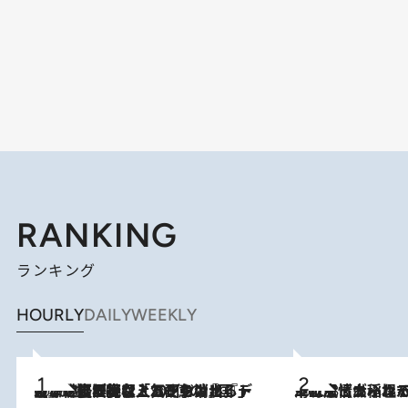
RANKING
ランキング
HOURLY
DAILY
WEEKLY
2026.8.5
【なぜ吉沢亮は「気配を消せる」のか？】興行収入208億の『国宝』を経て挑むミュージカル『ディア・エヴァン・ハンセン』。トップ俳優が舞台上でさらけ出した“孤独”とは
2026.8.5
下町風情あふれる台北屈指の人気エリア・大稲埕でセンスのいい台湾土産《ヴィン