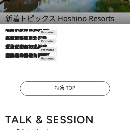
新着トピックス Hoshino Resorts
2026.7.31
【ホテル帰省】という選択肢をOMOが提案。家族とほどよい距離を保つには「昼は実家、夜は気兼ねなくホテルで！」
2026.7.24
【夏限定ディナーコース】旬を迎える稚鮎や花ズッキーニなどをイタリア・トスカーナの郷土料理の手法で満喫！
2026.7.17
「土佐和ハーブかき氷」がOMO7高知に登場！生姜、山椒、大葉など目にも舌にも涼を呼ぶ郷土の味
2026.7.10
NEW OPEN！【界 草津】名湯の地に誕生。趣の異なる2種の温泉と上州ならではの会席・蕎麦割烹など美食を味わう究極の癒やし旅
特集 TOP
TALK & SESSION