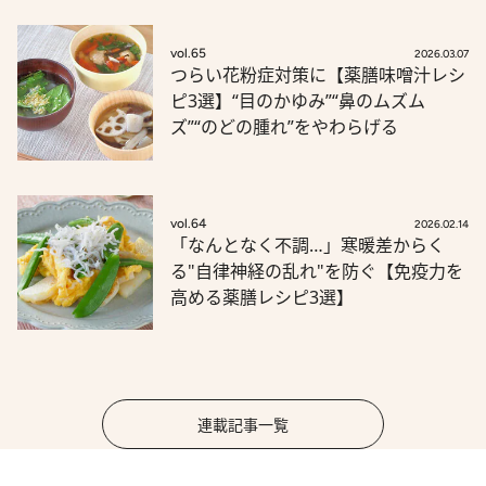
vol.65
2026.03.07
つらい花粉症対策に【薬膳味噌汁レシ
ピ3選】“目のかゆみ”“鼻のムズム
ズ”“のどの腫れ”をやわらげる
vol.64
2026.02.14
「なんとなく不調…」寒暖差からく
る"自律神経の乱れ"を防ぐ【免疫力を
高める薬膳レシピ3選】
連載記事一覧