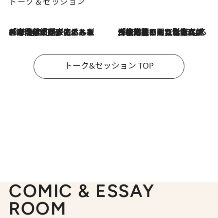
トーク＆セッション
2026.8.3
「今後値上げがあるとすれば…」「リスクがあるのは今年の冬」エネルギー専門家が語る、ホルムズ海峡封鎖が家庭にもたらす“ある心配”
2026.8.3
「住宅建てられない…」「サーチャージ料の高値が続いている」ホルムズ海峡封鎖による影響はいつまで続く？《エネルギー専門家に聞く“どうなる日本の暮らし”》
トーク&セッション TOP
COMIC & ESSAY
ROOM