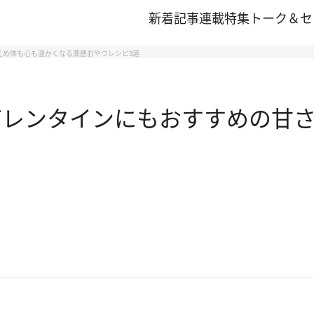
新着記事
連載
特集
トーク＆セ
えめ体も心も温かくなる薬膳おやつレシピ3選
バレンタインにもおすすめの甘