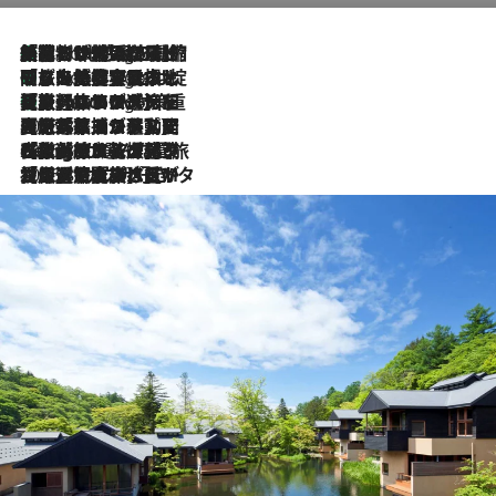
「荷物が増えるほど旅ストレスは増す」美容ジャーナリストがたどり着いた最終結論。“化粧品を劇的に減らす”感動の凝縮美容とは
8 Hours Ago
「旅先には金髪ウィッグを持参」日本と同じメイクでは損してる!? 美容ジャーナリストが提案する“掟破りの旅美容”とは
8 Hours Ago
【厳選旅コスメ】「身軽さ＆UV対策重視！」ヘアアーティストshucoが選んだ夏旅ベストコスメを発表【Mサイズジップ】
8 Hours Ago
2026.8.5
【厳選旅コスメ】国内をあちこち移動する河井菜摘が選んだ夏旅ベストコスメ発表！「リラックスアイテムはマスト」【Mサイズジップ】
2026.8.4
【厳選旅コスメ】「紫外線＆乾燥対策しながらメイク感も！」ヘア＆メイクGeorgeが選んだ夏旅ベストコスメを発表！【Mサイズジップ】
2026.8.3
【厳選旅コスメ】「保湿もタイパ重視！」“サウナ好き”タレント清水みさとが愛用する夏旅ベストコスメを発表！【Mサイズジップ】