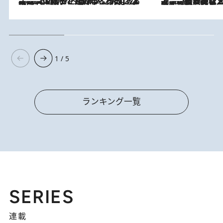
2026.8.5
【阿川佐和子さんの年とる力】なぜ70代で始めた趣味は“こんなに楽しい”のか？ ピアノ、俳句…スランプに陥っても続けられる“ある秘訣”とは
2026.8.5
【なぜ吉沢亮は「気配を消せる」のか？】興行収入208億の『国宝』を経て挑むミュージカル『ディア・エヴァン・ハンセン』。トップ俳優が舞台上でさらけ出した“孤独”とは
1 / 5
ランキング一覧
SERIES
連載