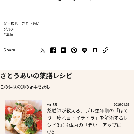
文・撮影＝さとうあい
グルメ
#薬膳
Share
さとうあいの薬膳レシピ
この連載の別の記事を読む
vol.66
2026.04.29
薬膳師が教える、プレ更年期の「ほて
り・疲れ目・イライラ」を解消するレ
シピ3選《体内の「潤い」アップに
◎》