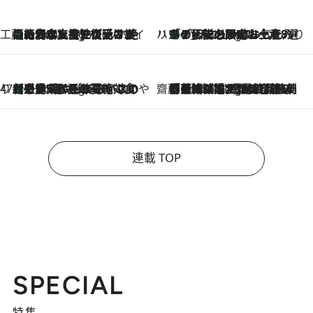
工藤まやのおもてなしハワイ
【ハワイ土産】ローカルの絶大な支持で復活！ 絶品の幻クッキー《元ファンの日本人女性が受け継いだ名店》
8 Hours Ago
ハワイ賢者 リサのお気に入りリスト
あの伝説の限定トートも！ リニューアルした「ディーン＆デルーカ ハワイ」で必須のお土産8選
8 Hours Ago
47都道府県の手みやげ ひんやりスイーツで夏を満喫
【三重県】この夏絶対食べたい 冷やしておいしいおやつ3選 お餅×アイスの新感覚スイーツ
8 Hours Ago
齋藤 薫 美容脳ルネサンス
「荷物が増えるほど旅ストレスは増す」美容ジャーナリストがたどり着いた最終結論。“化粧品を劇的に減らす”感動の凝縮美容とは
8 Hours Ago
連載 TOP
SPECIAL
特集