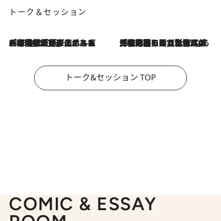
トーク＆セッション
2026.8.3
「今後値上げがあるとすれば…」「リスクがあるのは今年の冬」エネルギー専門家が語る、ホルムズ海峡封鎖が家庭にもたらす“ある心配”
2026.8.3
「住宅建てられない…」「サーチャージ料の高値が続いている」ホルムズ海峡封鎖による影響はいつまで続く？《エネルギー専門家に聞く“どうなる日本の暮らし”》
トーク&セッション TOP
COMIC & ESSAY