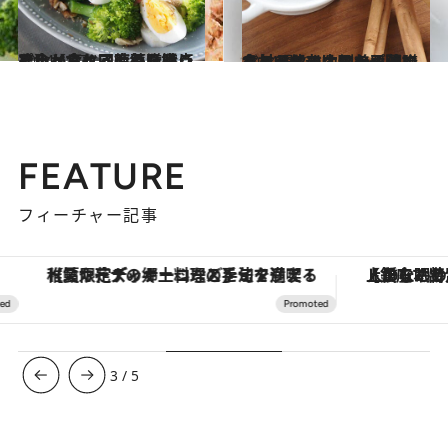
2024.12.7
冷えからくる疲れた時こそ食べてケア！毎日摂りたい【疲れ回復薬膳レシピ】と食べる時の注意点
グルメ
2024.12.2
冬こそ体の内側から潤いを与えて老け肌を予防する！セルフケアのポイントと【おすすめ美肌薬膳食材8選】
グルメ
FEATURE
フィーチャー記事
【銀座で出合う最旬美容】美髪ケアや上質な眠り…セルフケアのアップデートから、特別な名入れギフトまで。大人のための「ReFa GINZA」クルーズ
4
/
5