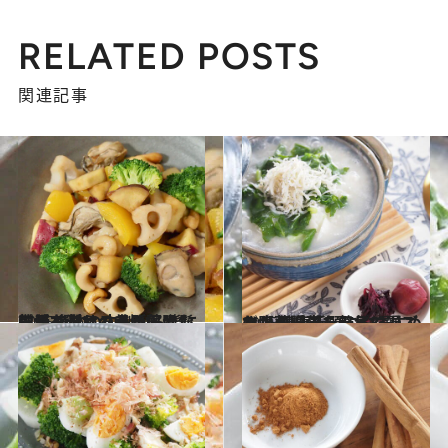
RELATED POSTS
関連記事
2025.1.31
乾燥でパサつきが気になる髪を潤いのあるツヤ髪に！ 身体の内側から髪に栄養を与える美髪薬膳レシピ3選
グルメ
2025.1.9
お腹の調子を整えて、これから一年を元気に過ごす！ 健康祈願におすすめの【薬膳粥レシピ3選】
グルメ