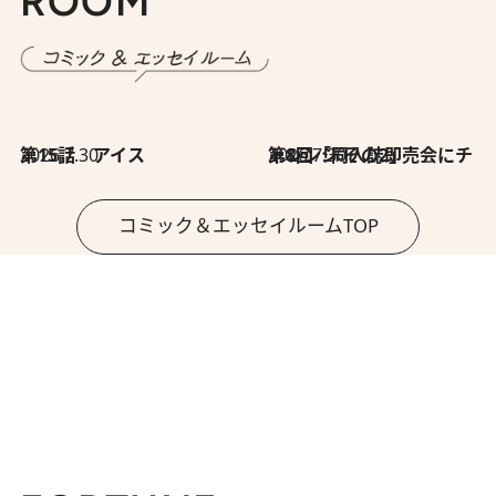
ROOM
2026.7.30
第15話 アイス
2026.7.30
第8回「同人誌即売会にチャレンジ その2」
コミック＆エッセイルームTOP