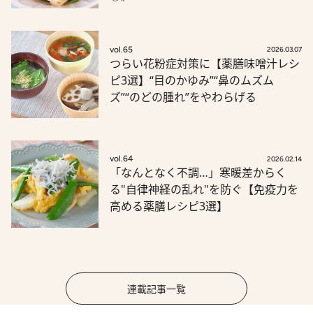
vol.65
2026.03.07
つらい花粉症対策に【薬膳味噌汁レシ
ピ3選】“目のかゆみ”“鼻のムズム
ズ”“のどの腫れ”をやわらげる
vol.64
2026.02.14
「なんとなく不調…」寒暖差からく
る"自律神経の乱れ"を防ぐ【免疫力を
高める薬膳レシピ3選】
連載記事一覧