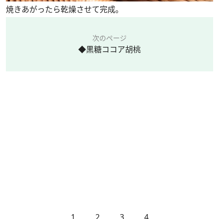
焼きあがったら乾燥させて完成。
次のページ
◆黒糖ココア胡桃
1
2
3
4