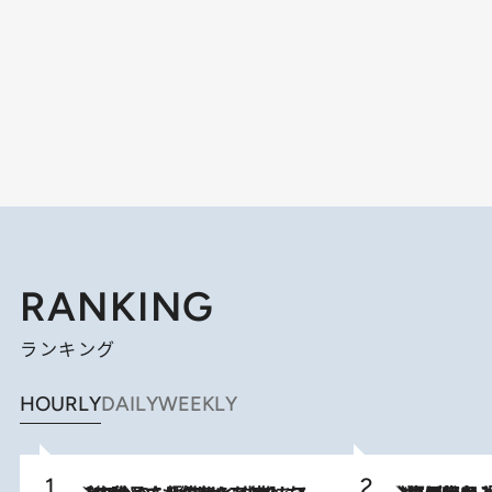
RANKING
ランキング
HOURLY
DAILY
WEEKLY