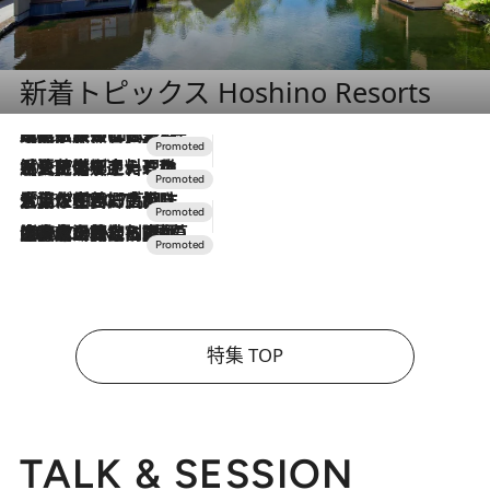
新着トピックス Hoshino Resorts
2026.7.31
【ホテル帰省】という選択肢をOMOが提案。家族とほどよい距離を保つには「昼は実家、夜は気兼ねなくホテルで！」
2026.7.24
【夏限定ディナーコース】旬を迎える稚鮎や花ズッキーニなどをイタリア・トスカーナの郷土料理の手法で満喫！
2026.7.17
「土佐和ハーブかき氷」がOMO7高知に登場！生姜、山椒、大葉など目にも舌にも涼を呼ぶ郷土の味
2026.7.10
NEW OPEN！【界 草津】名湯の地に誕生。趣の異なる2種の温泉と上州ならではの会席・蕎麦割烹など美食を味わう究極の癒やし旅
特集 TOP
TALK & SESSION