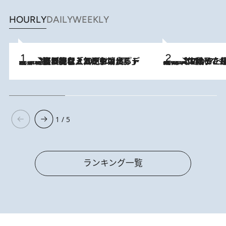
HOURLY
DAILY
WEEKLY
2026.8.5
【なぜ吉沢亮は「気配を消せる」のか？】興行収入208億の『国宝』を経て挑むミュージカル『ディア・エヴァン・ハンセン』。トップ俳優が舞台上でさらけ出した“孤独”とは
2026.8.5
【阿川佐和子さんの年とる力】なぜ70代で始めた趣味は“こんなに楽しい”のか？ ピアノ、俳句…スランプに陥っても続けられる“ある秘訣”とは
1 / 5
ランキング一覧