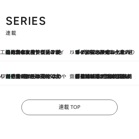
SERIES
連載
工藤まやのおもてなしハワイ
【ハワイ土産】ローカルの絶大な支持で復活！ 絶品の幻クッキー《元ファンの日本人女性が受け継いだ名店》
2026.8.6
ハワイ賢者 リサのお気に入りリスト
あの伝説の限定トートも！ リニューアルした「ディーン＆デルーカ ハワイ」で必須のお土産8選
2026.8.6
47都道府県の手みやげ ひんやりスイーツで夏を満喫
【三重県】この夏絶対食べたい 冷やしておいしいおやつ3選 お餅×アイスの新感覚スイーツ
2026.8.6
齋藤 薫 美容脳ルネサンス
「荷物が増えるほど旅ストレスは増す」美容ジャーナリストがたどり着いた最終結論。“化粧品を劇的に減らす”感動の凝縮美容とは
2026.8.6
連載 TOP