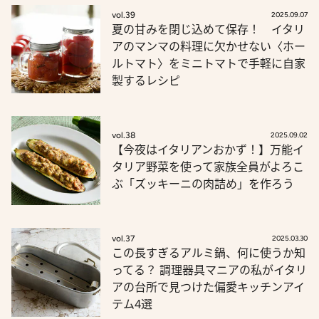
vol.39
2025.09.07
夏の甘みを閉じ込めて保存！ イタリ
アのマンマの料理に欠かせない〈ホー
ルトマト〉をミニトマトで手軽に自家
製するレシピ
vol.38
2025.09.02
【今夜はイタリアンおかず！】万能イ
タリア野菜を使って家族全員がよろこ
ぶ「ズッキーニの肉詰め」を作ろう
vol.37
2025.03.30
この長すぎるアルミ鍋、何に使うか知
ってる？ 調理器具マニアの私がイタリ
アの台所で見つけた偏愛キッチンアイ
テム4選