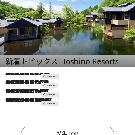
新着トピックス Hoshino Resorts
2026.7.31
【ホテル帰省】という選択肢をOMOが提案。家族とほどよい距離を保つには「昼は実家、夜は気兼ねなくホテルで！」
2026.7.24
【夏限定ディナーコース】旬を迎える稚鮎や花ズッキーニなどをイタリア・トスカーナの郷土料理の手法で満喫！
2026.7.17
「土佐和ハーブかき氷」がOMO7高知に登場！生姜、山椒、大葉など目にも舌にも涼を呼ぶ郷土の味
2026.7.10
NEW OPEN！【界 草津】名湯の地に誕生。趣の異なる2種の温泉と上州ならではの会席・蕎麦割烹など美食を味わう究極の癒やし旅
特集 TOP