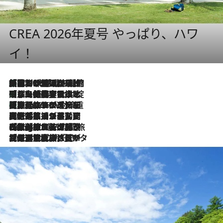
CREA 2026年夏号 やっぱり、ハワ
イ！
「荷物が増えるほど旅ストレスは増す」美容ジャーナリストがたどり着いた最終結論。“化粧品を劇的に減らす”感動の凝縮美容とは
2026.8.6
「旅先には金髪ウィッグを持参」日本と同じメイクでは損してる!? 美容ジャーナリストが提案する“掟破りの旅美容”とは
2026.8.6
【厳選旅コスメ】「身軽さ＆UV対策重視！」ヘアアーティストshucoが選んだ夏旅ベストコスメを発表【Mサイズジップ】
2026.8.6
2026.8.5
【厳選旅コスメ】国内をあちこち移動する河井菜摘が選んだ夏旅ベストコスメ発表！「リラックスアイテムはマスト」【Mサイズジップ】
2026.8.4
【厳選旅コスメ】「紫外線＆乾燥対策しながらメイク感も！」ヘア＆メイクGeorgeが選んだ夏旅ベストコスメを発表！【Mサイズジップ】
2026.8.3
【厳選旅コスメ】「保湿もタイパ重視！」“サウナ好き”タレント清水みさとが愛用する夏旅ベストコスメを発表！【Mサイズジップ】