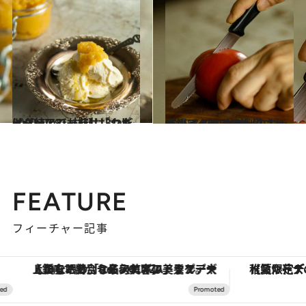
2020.12.9
イタリアでも柿は「カキ(cachi)」！ 材料は3つだけ【柿のジャム】レシピ
グルメ
2020.7.18
本場イタリアでも愛されている プロ太鼓判のキッチンアイテム5つ
グルメ
FEATURE
フィーチャー記事
【銀座で出合う最旬美容】美髪ケアや上質な眠り…セルフケアのアップデートから、特別な名入れギフトまで。大人のための「ReFa GINZA」クルーズ
【夏限定ディナーコース】旬を迎