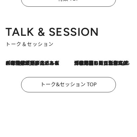
TALK & SESSION
トーク＆セッション
2026.8.3
「今後値上げがあるとすれば…」「リスクがあるのは今年の冬」エネルギー専門家が語る、ホルムズ海峡封鎖が家庭にもたらす“ある心配”
2026.8.3
「住宅建てられない…」「サーチャージ料の高値が続いている」ホルムズ海峡封鎖による影響はいつまで続く？《エネルギー専門家に聞く“どうなる日本の暮らし”》
トーク&セッション TOP