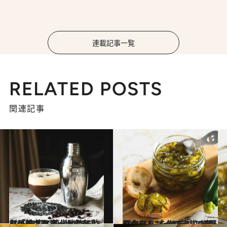
連載記事一覧
RELATED POSTS
関連記事
2023.5.30
アイスコーヒーが存在しないイタリア 代わりに飲む「シェケラート」って？ 自宅で簡単に作るレシピ教えます
グルメ
2023.5.7
ジャムをもっと自由に楽しむなら イタリア式の“野菜ジャム”を作ろう。 初夏の今ならズッキーニで爽やかに！
グルメ