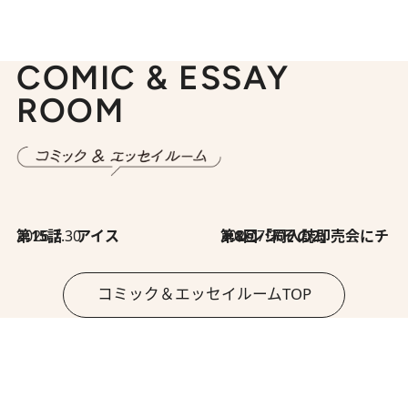
COMIC & ESSAY
ROOM
2026.7.30
第15話 アイス
2026.7.30
第8回「同人誌即売会にチャレンジ その2」
コミック＆エッセイルームTOP