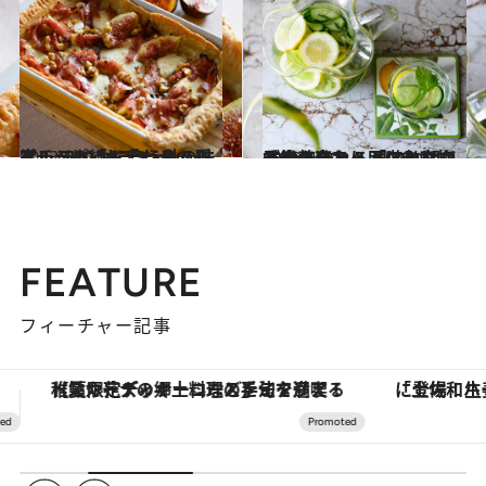
2023.11.11
イチジク×サラミ×モッツアレラの組み合わせ、最高！ ワインに合う秋の味覚レシピ「イチジクのパイ」
グルメ
2023.9.30
季節の変わり目に老廃物デトックス！ 果物と胡瓜と生姜をたっぷり入れて 10分で作れる「アロマウォーター」
グルメ
FEATURE
フィーチャー記事
「土佐和ハーブかき氷」がOMO7高知に登場！生姜、山椒、大葉など目にも舌にも涼を呼ぶ郷土の味
【銀座で出合う最旬美容】美髪ケアや上質な眠