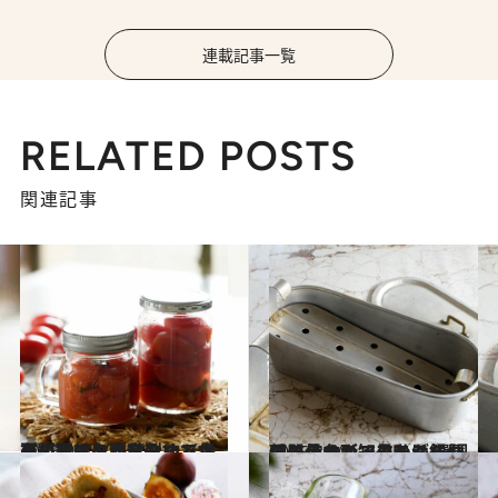
連載記事一覧
RELATED POSTS
関連記事
2025.9.7
夏の甘みを閉じ込めて保存！ イタリアのマンマの料理に欠かせない〈ホールトマト〉をミニトマトで手軽に自家製するレシピ
グルメ
2025.3.30
この長すぎるアルミ鍋、何に使うか知ってる？ 調理器具マニアの私がイタリアの台所で見つけた偏愛キッチンアイテム4選
グルメ