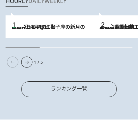
HOURLY
DAILY
WEEKLY
【新月】8月13日 獅子座の新月の日に行うといいこと
3 Hours Ago
2022.2.8
【福島県の伝統工芸品】 見た目も愛らしい縁起物 「起き上がり小法師」
1 / 5
ランキング一覧