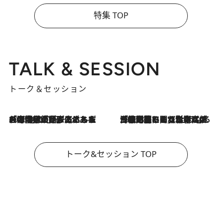
特集 TOP
TALK & SESSION
トーク＆セッション
2026.8.3
「今後値上げがあるとすれば…」「リスクがあるのは今年の冬」エネルギー専門家が語る、ホルムズ海峡封鎖が家庭にもたらす“ある心配”
2026.8.3
「住宅建てられない…」「サーチャージ料の高値が続いている」ホルムズ海峡封鎖による影響はいつまで続く？《エネルギー専門家に聞く“どうなる日本の暮らし”》
トーク&セッション TOP