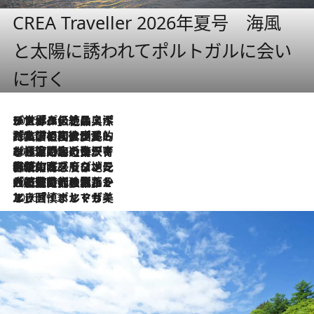
CREA Traveller 2026年夏号 海風
と太陽に誘われてポルトガルに会い
に行く
2026.8.8
リスボンの絶品スイーツ「パステル・デ・ナタ」とは？ポルトガル伝統の奥深い世界へ
2026.7.27
「私の祖国はポルトガル語です」国民的詩人フェルナンド・ペソアと、彼が愛した文学の街を歩く
2026.7.26
ポルトガル近海が育む極上の海の幸。キリリと冷えた白ワインと愉しむ、シーフード専門店の贅沢
2026.7.22
伝統の味をモダンに昇華。高感度な地元客が集う、リスボンの最旬ガストロノミー
2026.7.21
大航海時代の栄華から、震災、独裁、そして革命へ。ポルトガル・首都リスボンの石畳に刻まれた「歴史の光と影」
2026.7.13
エッセイ・ヤマザキマリ「慎ましくも美しき国 ポルトガル」