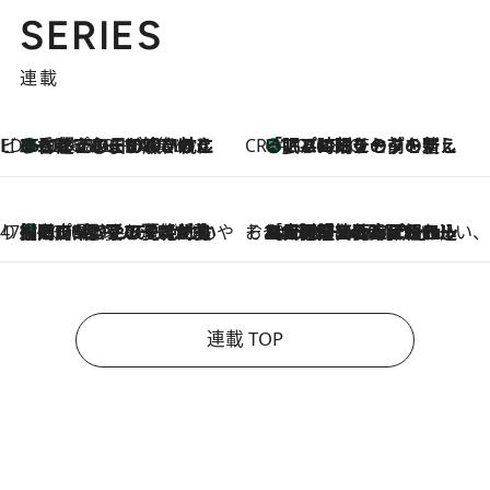
SERIES
連載
ビューティいいもの集め EDITORS' BEST
35℃超えの日の夜、枕にひと吹き！ BAUMのルームスプレーが、ひのきの香りで心まで解きほぐす
2026.8.10
CREA'S CHOICE
「眠る時刻をセットする」——眠りの前を整える、バルミューダの新しいアプローチ
2026.8.10
47都道府県の手みやげ ひんやりスイーツで夏を満喫
【岡山県】この夏絶対食べたい 冷やしておいしいおやつ3選 フルーツが主役のプリンやアイスが勢揃い
2026.8.10
そおだよおこの関西おいしい、おやつ紀行
2026.8.9
［大阪府箕面市］一皿一皿目の前で仕上げられる、料理を巧みに組み込んだアシェットデセールコース「ミチル アシェット デセール（Michiru assiette dessert）」
連載 TOP