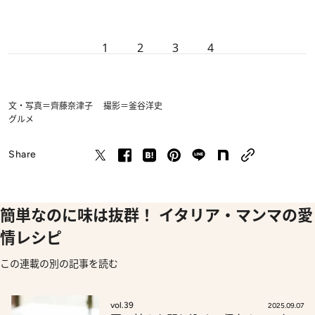
1
2
3
4
文・写真＝齊藤奈津子 撮影＝釜谷洋史
グルメ
Share
簡単なのに味は抜群！ イタリア・マンマの愛
情レシピ
この連載の別の記事を読む
vol.39
2025.09.07