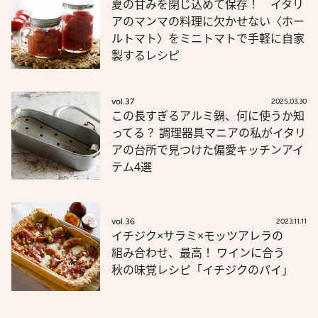
夏の甘みを閉じ込めて保存！ イタリ
アのマンマの料理に欠かせない〈ホー
ルトマト〉をミニトマトで手軽に自家
製するレシピ
vol.37
2025.03.30
この長すぎるアルミ鍋、何に使うか知
ってる？ 調理器具マニアの私がイタリ
アの台所で見つけた偏愛キッチンアイ
テム4選
vol.36
2023.11.11
イチジク×サラミ×モッツアレラの
組み合わせ、最高！ ワインに合う
秋の味覚レシピ「イチジクのパイ」