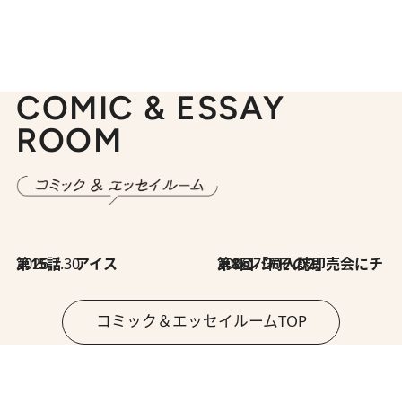
COMIC & ESSAY
ROOM
2026.7.30
第15話 アイス
2026.7.30
第8回「同人誌即売会にチャレンジ その2」
コミック＆エッセイルームTOP