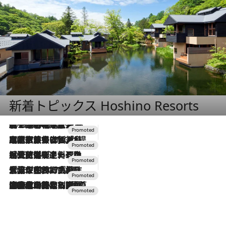
新着トピックス Hoshino Resorts
2026.8.7
【トンボの足水浴】ヒノキの香りに包まれて涼感マックス！約13℃の湧水かけ流しを避暑地「星野温泉 トンボの湯」で体験
2026.7.31
【ホテル帰省】という選択肢をOMOが提案。家族とほどよい距離を保つには「昼は実家、夜は気兼ねなくホテルで！」
2026.7.24
【夏限定ディナーコース】旬を迎える稚鮎や花ズッキーニなどをイタリア・トスカーナの郷土料理の手法で満喫！
2026.7.17
「土佐和ハーブかき氷」がOMO7高知に登場！生姜、山椒、大葉など目にも舌にも涼を呼ぶ郷土の味
2026.7.10
NEW OPEN！【界 草津】名湯の地に誕生。趣の異なる2種の温泉と上州ならではの会席・蕎麦割烹など美食を味わう究極の癒やし旅