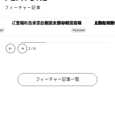
フィーチャー記事
【銀座で出合う最旬美容】美髪ケアや上質な眠り…セルフケアのアップデートから、特別な名入れギフトまで。大人のための「ReFa GINZA」クルーズ
【夏限定ディナーコース】旬を迎
3
/
6
フィーチャー記事一覧