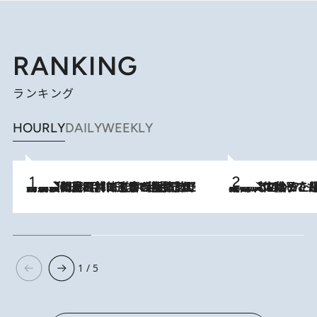
RANKING
ランキング
HOURLY
DAILY
WEEKLY
「最後に見られてよかった」上野動物園の東園パンダ舎が解体前に特別公開。8月16日まで延長されたパネル展と共に辿る“半世紀”のパンダ飼育《解体工事の図面あり》
2026.8.8
2026.8.5
【阿川佐和子さんの年とる力】なぜ70代で始めた趣味は“こんなに楽しい”のか？ ピアノ、俳句…スランプに陥っても続けられる“ある秘訣”とは
1 / 5