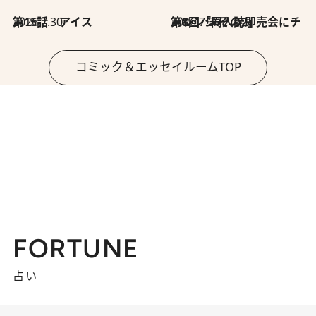
2026.7.30
第15話 アイス
2026.7.30
第8回「同人誌即売会にチャレンジ その2」
コミック＆エッセイルームTOP
FORTUNE
占い