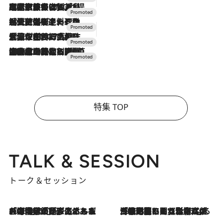
2026.7.31
【ホテル帰省】という選択肢をOMOが提案。家族とほどよい距離を保つには「昼は実家、夜は気兼ねなくホテルで！」
2026.7.24
【夏限定ディナーコース】旬を迎える稚鮎や花ズッキーニなどをイタリア・トスカーナの郷土料理の手法で満喫！
2026.7.17
「土佐和ハーブかき氷」がOMO7高知に登場！生姜、山椒、大葉など目にも舌にも涼を呼ぶ郷土の味
2026.7.10
NEW OPEN！【界 草津】名湯の地に誕生。趣の異なる2種の温泉と上州ならではの会席・蕎麦割烹など美食を味わう究極の癒やし旅
特集 TOP
TALK & SESSION
トーク＆セッション
2026.8.3
「今後値上げがあるとすれば…」「リスクがあるのは今年の冬」エネルギー専門家が語る、ホルムズ海峡封鎖が家庭にもたらす“ある心配”
2026.8.3
「住宅建てられない…」「サーチャージ料の高値が続いている」ホルムズ海峡封鎖による影響はいつまで続く？《エネルギー専門家に聞く“どうなる日本の暮らし”》