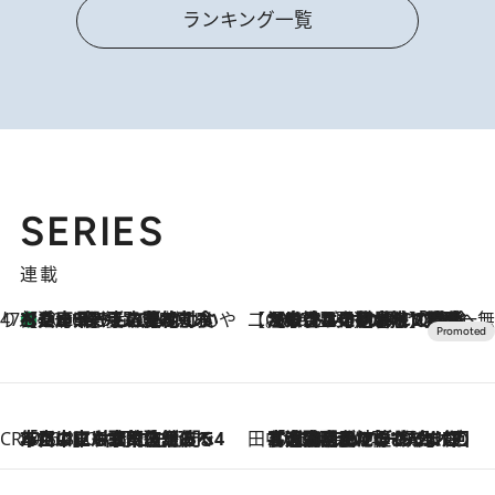
ランキング一覧
SERIES
連載
47都道府県の手みやげ ひんやりスイーツで夏を満喫
【兵庫県】この夏絶対食べたい 冷やしておいしいおやつ3選 淡路島の恵みをジェラートに集約
2026.8.8
【CREA×星野リゾート】唯一無二。癒しと発見が待つ場所へ
2026.8.7
【トンボの足水浴】ヒノキの香りに包まれて涼感マックス！約13℃の湧水かけ流しを避暑地「星野温泉 トンボの湯」で体験
CREA'S CHOICE
2026.8.7
「立川にも歌舞伎があるんだよ」 片岡仁左衛門・市川中車ら豪華座組みで4年目の立川立飛歌舞伎へ
田中稲の勝手に再ブーム
2026.8.7
「湘南乃風に憧れて」観客大盛上がりの“タオル回し”に、ラッパー顔負けの高速歌唱まで…さだまさし（74）のアグレッシブすぎる現在地