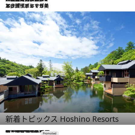
2026.7.13
エッセイ・ヤマザキマリ「慎ましくも美しき国 ポルトガル」
新着トピックス Hoshino Resorts
2026.8.7
【トンボの足水浴】ヒノキの香りに包まれて涼感マックス！約13℃の湧水かけ流しを避暑地「星野温泉 トンボの湯」で体験