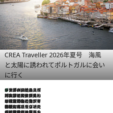
CREA Traveller 2026年夏号 海風
と太陽に誘われてポルトガルに会い
に行く
リスボンの絶品スイーツ「パステル・デ・ナタ」とは？ポルトガル伝統の奥深い世界へ
2026.8.8
2026.7.27
「私の祖国はポルトガル語です」国民的詩人フェルナンド・ペソアと、彼が愛した文学の街を歩く
2026.7.26
ポルトガル近海が育む極上の海の幸。キリリと冷えた白ワインと愉しむ、シーフード専門店の贅沢
2026.7.22
伝統の味をモダンに昇華。高感度な地元客が集う、リスボンの最旬ガストロノミー
2026.7.21
大航海時代の栄華から、震災、独裁、そして革命へ。ポルトガル・首都リスボンの石畳に刻まれた「歴史の光と影」