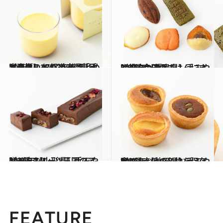
2025.12.19
【画像】47都道府県「手土産グルメ」2026 “東日本の旨いもの”を総まとめ
贈りもの
2025.12.22
2026年【福島県】手みやげ3選 今日のごはんにすぐ役立つ逸品も！
贈りもの
2025.12.21
2026年【山形県】手みやげ3選 フルーツ王国のアソートも！
贈りもの
2025.12.21
2026年【秋田県】手みやげ3選 土地の名物を保存食に！
贈りもの
FEATURE