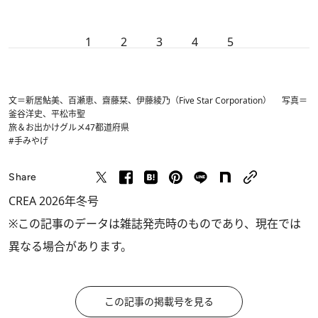
1
2
3
4
5
文＝新居鮎美、百瀬恵、齋藤栞、伊藤綾乃（Five Star Corporation） 写真＝
釜谷洋史、平松市聖
旅＆お出かけ
グルメ
47都道府県
#手みやげ
Share
CREA 2026年冬号
※この記事のデータは雑誌発売時のものであり、現在では
異なる場合があります。
この記事の掲載号を見る