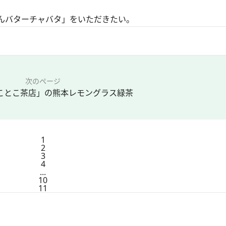
んバターチャバタ」をいただきたい。
次のページ
「ことこ茶店」の熊本レモングラス緑茶
1
2
3
4
...
10
11