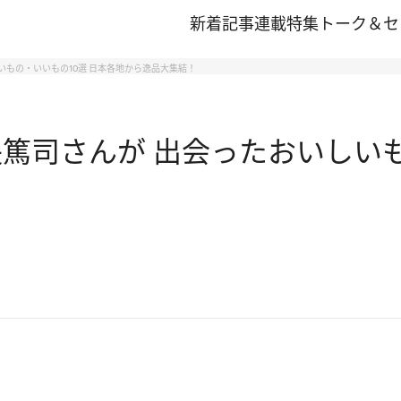
新着記事
連載
特集
トーク＆セ
いもの・いいもの10選 日本各地から逸品大集結！
央篤司さんが 出会ったおいしい