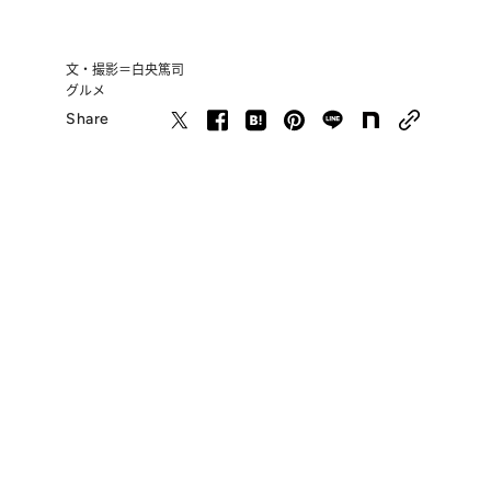
文・撮影＝白央篤司
グルメ
Share