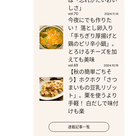
は「忘れがたいおい
しさ」
vol.70
2024.11.14
今夜にでも作りた
い！ 落とし卵入り
「手ちぎり厚揚げと
鶏のピリ辛小鍋」。
とろけるチーズを加
えても美味
vol.69
2024.10.19
【秋の簡単ごちそ
う】ホクホク「さつ
まいもの豆乳リゾッ
ト」。栗を使うより
手軽！ 白だしで味付
けも楽
連載記事一覧