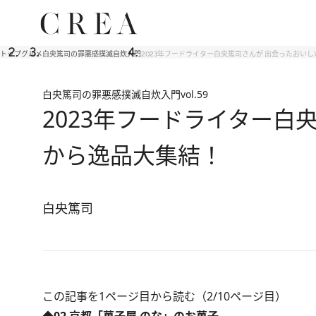
トップ
グルメ
白央篤司の罪悪感撲滅自炊入門
2023年フードライター白央篤司さんが 出会ったおいし
白央篤司の罪悪感撲滅自炊入門
vol.59
2023年フードライター白
から逸品大集結！
白央篤司
この記事を1ページ目から読む（2/10ページ目）