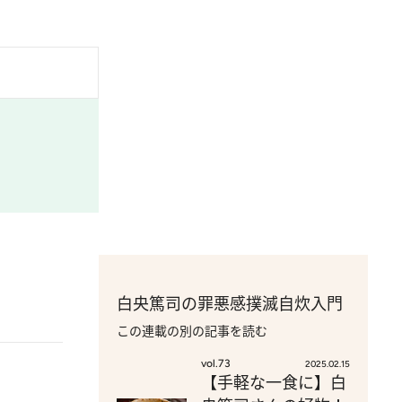
白央篤司の罪悪感撲滅自炊入門
この連載の別の記事を読む
vol.73
2025.02.15
【手軽な一食に】白