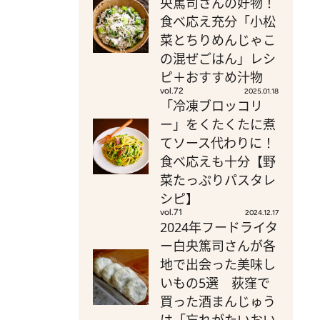
央篤司さんの好物！
食べ応え充分「小松
菜とちりめんじゃこ
の混ぜごはん」レシ
ピ＋おすすめ汁物
vol.72
2025.01.18
「冷凍ブロッコリ
ー」をくたくたに煮
てソース代わりに！
食べ応えも十分【野
菜たっぷりパスタレ
シピ】
vol.71
2024.12.17
2024年フードライタ
ー白央篤司さんが各
地で出会った美味し
いもの5選 荻窪で
買った酒まんじゅう