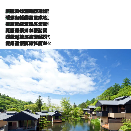
「荷物が増えるほど旅ストレスは増す」美容ジャーナリストがたどり着いた最終結論。“化粧品を劇的に減らす”感動の凝縮美容とは
2026.8.6
「旅先には金髪ウィッグを持参」日本と同じメイクでは損してる!? 美容ジャーナリストが提案する“掟破りの旅美容”とは
2026.8.6
【厳選旅コスメ】「身軽さ＆UV対策重視！」ヘアアーティストshucoが選んだ夏旅ベストコスメを発表【Mサイズジップ】
2026.8.6
2026.8.5
【厳選旅コスメ】国内をあちこち移動する河井菜摘が選んだ夏旅ベストコスメ発表！「リラックスアイテムはマスト」【Mサイズジップ】
2026.8.4
【厳選旅コスメ】「紫外線＆乾燥対策しながらメイク感も！」ヘア＆メイクGeorgeが選んだ夏旅ベストコスメを発表！【Mサイズジップ】
2026.8.3
【厳選旅コスメ】「保湿もタイパ重視！」“サウナ好き”タレント清水みさとが愛用する夏旅ベストコスメを発表！【Mサイズジップ】