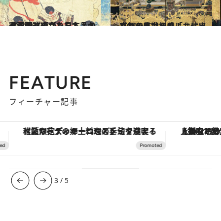
2014.9.27
改変・改編された名品から浮かび上がる日本人の「愛蔵」のかたち
カルチャー
2014.9.13
京都の底力を感じさせてくれる 世紀の「お蔵出し」を見逃すな！
カルチャー
FEATURE
フィーチャー記事
【夏限定ディナーコース】旬を迎える稚鮎や花ズッキーニなどをイタリア・トスカーナの郷土料理の手法で満喫！
【銀座で出合う最旬美容】美髪ケアや上質な眠
3
/
5