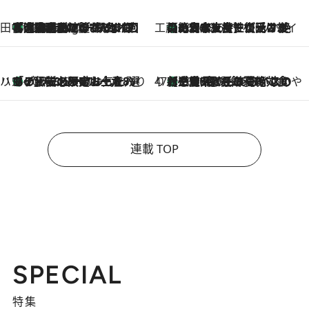
田中稲の勝手に再ブーム
「湘南乃風に憧れて」観客大盛上がりの“タオル回し”に、ラッパー顔負けの高速歌唱まで…さだまさし（74）のアグレッシブすぎる現在地
1 Hour Ago
工藤まやのおもてなしハワイ
【ハワイ土産】ローカルの絶大な支持で復活！ 絶品の幻クッキー《元ファンの日本人女性が受け継いだ名店》
2026.8.6
ハワイ賢者 リサのお気に入りリスト
あの伝説の限定トートも！ リニューアルした「ディーン＆デルーカ ハワイ」で必須のお土産8選
2026.8.6
47都道府県の手みやげ ひんやりスイーツで夏を満喫
【三重県】この夏絶対食べたい 冷やしておいしいおやつ3選 お餅×アイスの新感覚スイーツ
2026.8.6
連載 TOP
SPECIAL
特集