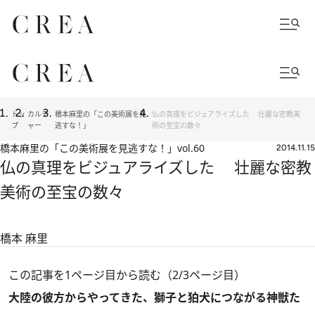
トッ
カルチ
橋本麻里の「この美術展を見
仏の真理をビジュアライズした 壮麗な密教美
プ
ャー
逃すな！」
術の至宝の数々
橋本麻里の「この美術展を見逃すな！」
vol.60
2014.11.15
仏の真理をビジュアライズした 壮麗な密教
美術の至宝の数々
橋本 麻里
この記事を1ページ目から読む（2/3ページ目）
大陸の彼方からやってきた、獅子と狛犬につながる神獣た