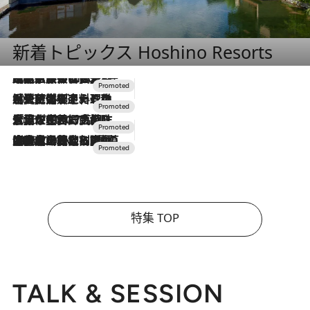
新着トピックス Hoshino Resorts
2026.7.31
【ホテル帰省】という選択肢をOMOが提案。家族とほどよい距離を保つには「昼は実家、夜は気兼ねなくホテルで！」
2026.7.24
【夏限定ディナーコース】旬を迎える稚鮎や花ズッキーニなどをイタリア・トスカーナの郷土料理の手法で満喫！
2026.7.17
「土佐和ハーブかき氷」がOMO7高知に登場！生姜、山椒、大葉など目にも舌にも涼を呼ぶ郷土の味
2026.7.10
NEW OPEN！【界 草津】名湯の地に誕生。趣の異なる2種の温泉と上州ならではの会席・蕎麦割烹など美食を味わう究極の癒やし旅
特集 TOP
TALK & SESSION