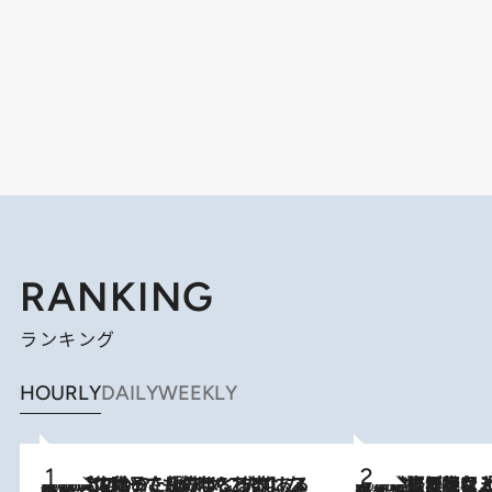
RANKING
ランキング
HOURLY
DAILY
WEEKLY
2026.8.5
【阿川佐和子さんの年とる力】なぜ70代で始めた趣味は“こんなに楽しい”のか？ ピアノ、俳句…スランプに陥っても続けられる“ある秘訣”とは
2026.8.5
【なぜ吉沢亮は「気配を消せる」のか？】興行収入208億の『国宝』を経て挑むミュージカル『ディア・エヴァン・ハンセン』。トップ俳優が舞台上でさらけ出した“孤独”とは