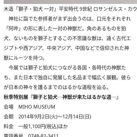
木造「獅子・狛犬 一対」平安時代 9世紀 ロサンゼルス・カ
神社に詣でた参拝者がまず出会うのは、口元をそれぞれ
「阿吽」の形に表した一対の神獣だ。角のあるものを狛
犬、ないものを獅子とするこの不思議な獣は、遠く古代エ
ジプトや西アジア、中央アジア、中国などで信仰された神
獣にルーツを持つ。
今展では獅子と狛犬につながる各国・各時代の神獣た
ち、また日本で独自に発展した名品まで幅広く展観。彼ら
が日本の神々を護るまでのはるかな道程を辿る。
秋季特別展『獅子と狛犬─神獣が来たはるかな道─』
会場 MIHO MUSEUM
会期 2014年9月2日(火)～12月14日(日)
料金 一般1,100円(税込)ほか
電話番号 0748-82-3411