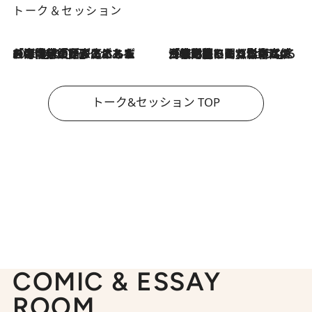
トーク＆セッション
2026.8.3
「今後値上げがあるとすれば…」「リスクがあるのは今年の冬」エネルギー専門家が語る、ホルムズ海峡封鎖が家庭にもたらす“ある心配”
2026.8.3
「住宅建てられない…」「サーチャージ料の高値が続いている」ホルムズ海峡封鎖による影響はいつまで続く？《エネルギー専門家に聞く“どうなる日本の暮らし”》
トーク&セッション TOP
COMIC & ESSAY
ROOM