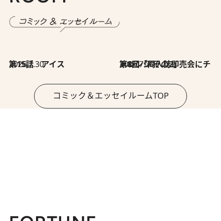
2026.7.30
第15話 アイス
2026.7.30
第8回「同人誌即売会にチャレンジ その2」
コミック＆エッセイルームTOP