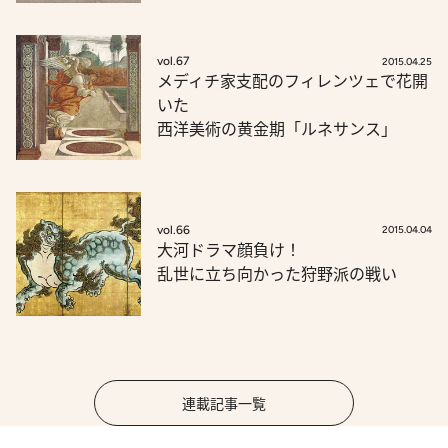
vol.67
2015.04.25
メディチ家支配のフィレンツェで花開
いた
西洋美術の黄金期「ルネサンス」
vol.66
2015.04.04
大河ドラマ顔負け！
乱世に立ち向かった狩野派の戦い
連載記事一覧