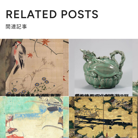
RELATED POSTS
関連記事
2014.10.29
大名家の子息から本格的な絵画の道へ 光琳に私淑した酒井抱一の洒脱な画業
カルチャー
2014.10.11
長くて深い文化交流の歴史を持つ 日中韓を結ぶ「焼きもの」の絆
カルチャー