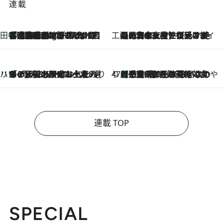
連載
田中稲の勝手に再ブーム
「湘南乃風に憧れて」観客大盛上がりの“タオル回し”に、ラッパー顔負けの高速歌唱まで…さだまさし（74）のアグレッシブすぎる現在地
1 Hour Ago
工藤まやのおもてなしハワイ
【ハワイ土産】ローカルの絶大な支持で復活！ 絶品の幻クッキー《元ファンの日本人女性が受け継いだ名店》
2026.8.6
ハワイ賢者 リサのお気に入りリスト
あの伝説の限定トートも！ リニューアルした「ディーン＆デルーカ ハワイ」で必須のお土産8選
2026.8.6
47都道府県の手みやげ ひんやりスイーツで夏を満喫
【三重県】この夏絶対食べたい 冷やしておいしいおやつ3選 お餅×アイスの新感覚スイーツ
2026.8.6
連載 TOP
SPECIAL