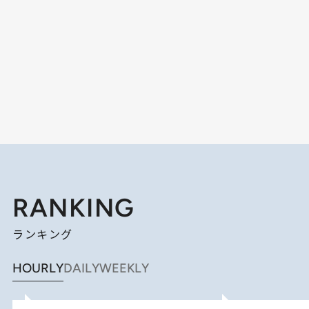
RANKING
ランキング
HOURLY
DAILY
WEEKLY