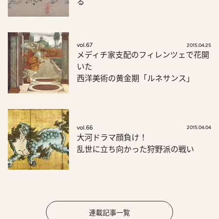
る
vol.67
2015.04.25
メディチ家支配のフィレンツェで花開
いた
西洋美術の黄金期「ルネサンス」
vol.66
2015.04.04
大河ドラマ顔負け！
乱世に立ち向かった狩野派の戦い
連載記事一覧