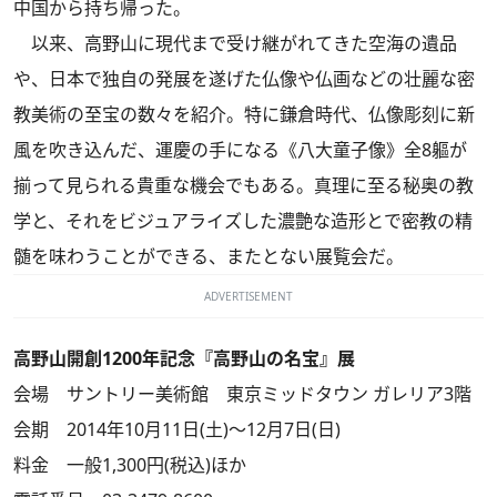
中国から持ち帰った。
以来、高野山に現代まで受け継がれてきた空海の遺品
や、日本で独自の発展を遂げた仏像や仏画などの壮麗な密
教美術の至宝の数々を紹介。特に鎌倉時代、仏像彫刻に新
風を吹き込んだ、運慶の手になる《八大童子像》全8軀が
揃って見られる貴重な機会でもある。真理に至る秘奥の教
学と、それをビジュアライズした濃艶な造形とで密教の精
髄を味わうことができる、またとない展覧会だ。
ADVERTISEMENT
高野山開創1200年記念『高野山の名宝』展
会場 サントリー美術館 東京ミッドタウン ガレリア3階
会期 2014年10月11日(土)～12月7日(日)
料金 一般1,300円(税込)ほか