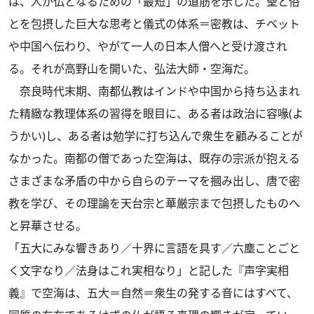
は、人が仏となるための「最短」の道筋を示した。聖と俗
とを包摂した巨大な思考と儀式の体系＝密教は、チベット
や中国へ伝わり、やがて一人の日本人僧へと受け渡され
る。それが高野山を開いた、弘法大師・空海だ。
奈良時代末期、南都仏教はインドや中国から持ち込まれ
た精緻な教理体系の習得を眼目に、ある者は政治に容喙(よ
うかい)し、ある者は勉学に打ち込んで衆生を顧みることが
なかった。南都の僧であった空海は、既存の宗派が抱える
さまざまな矛盾の中から自らのテーマを摑み出し、唐で密
教を学び、その理論を天台宗と華厳宗まで包摂したものへ
と昇華させる。
「五大にみな響きあり／十界に言語を具す／六塵ことごと
く文字なり／法身はこれ実相なり」と記した『声字実相
義』で空海は、五大＝自然＝衆生の発する音にはすべて、