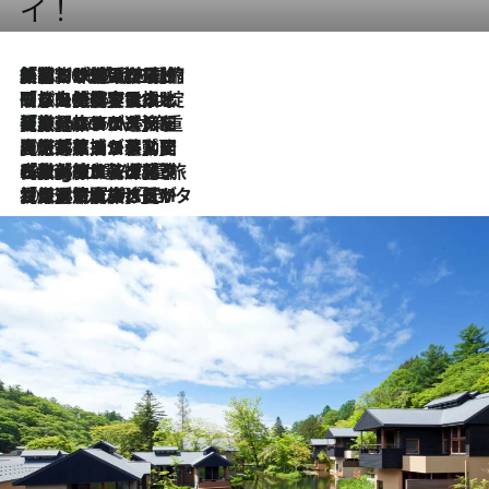
イ！
「荷物が増えるほど旅ストレスは増す」美容ジャーナリストがたどり着いた最終結論。“化粧品を劇的に減らす”感動の凝縮美容とは
2026.8.6
「旅先には金髪ウィッグを持参」日本と同じメイクでは損してる!? 美容ジャーナリストが提案する“掟破りの旅美容”とは
2026.8.6
【厳選旅コスメ】「身軽さ＆UV対策重視！」ヘアアーティストshucoが選んだ夏旅ベストコスメを発表【Mサイズジップ】
2026.8.6
2026.8.5
【厳選旅コスメ】国内をあちこち移動する河井菜摘が選んだ夏旅ベストコスメ発表！「リラックスアイテムはマスト」【Mサイズジップ】
2026.8.4
【厳選旅コスメ】「紫外線＆乾燥対策しながらメイク感も！」ヘア＆メイクGeorgeが選んだ夏旅ベストコスメを発表！【Mサイズジップ】
2026.8.3
【厳選旅コスメ】「保湿もタイパ重視！」“サウナ好き”タレント清水みさとが愛用する夏旅ベストコスメを発表！【Mサイズジップ】