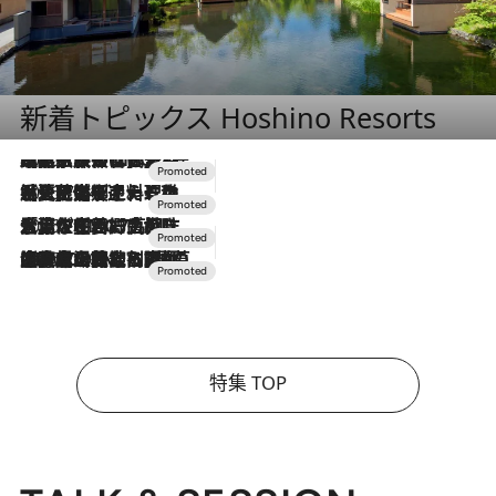
新着トピックス Hoshino Resorts
2026.7.31
【ホテル帰省】という選択肢をOMOが提案。家族とほどよい距離を保つには「昼は実家、夜は気兼ねなくホテルで！」
2026.7.24
【夏限定ディナーコース】旬を迎える稚鮎や花ズッキーニなどをイタリア・トスカーナの郷土料理の手法で満喫！
2026.7.17
「土佐和ハーブかき氷」がOMO7高知に登場！生姜、山椒、大葉など目にも舌にも涼を呼ぶ郷土の味
2026.7.10
NEW OPEN！【界 草津】名湯の地に誕生。趣の異なる2種の温泉と上州ならではの会席・蕎麦割烹など美食を味わう究極の癒やし旅
特集 TOP