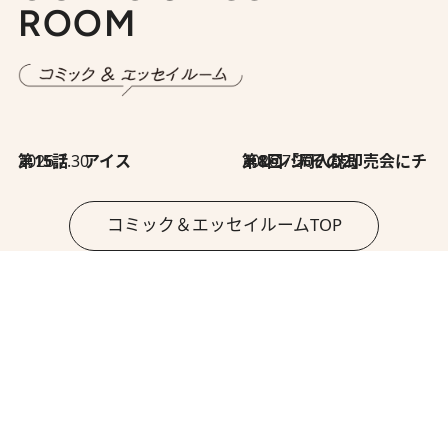
ROOM
2026.7.30
第15話 アイス
2026.7.30
第8回「同人誌即売会にチャレンジ その2」
コミック＆エッセイルームTOP