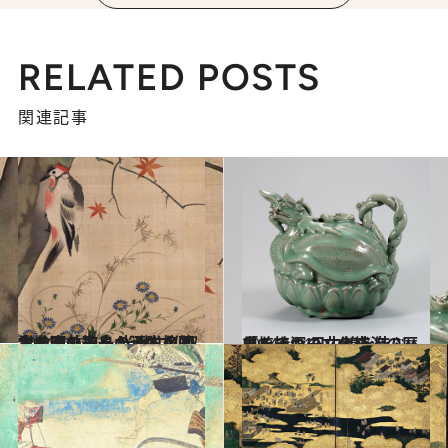
RELATED POSTS
関連記事
2014.10.29
大名家の子息から本格的な絵画の道へ 光琳に私淑した酒井抱一の洒脱な画業
カルチャー
2014.10.11
長くて深い文化交流の歴史を持つ 日中韓を結ぶ「焼きもの」の絆
カルチャー