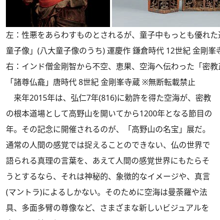
左：性悪をあらわすものとされるが、童子中もっとも優れた
童子像」(八大童子像のうち) 運慶作 鎌倉時代 12世紀 金剛
右：インド僧金剛智から不空、恵果、空海へ伝わった「密教
「諸尊仏龕」唐時代 8世紀 金剛峯寺蔵 ※無断転載禁止
来年2015年は、弘仁7年(816)に勅許を得た空海が、密教
の根本道場として高野山を開いてから1200年となる節目の
年。その記念に開催されるのが、「高野山の名宝」展だ。
通常の人間の感覚では捉えることのできない、仏の世界で
語られる真理の言葉を、あえて人間の感覚世界にもたらそ
うとするなら、それは神秘的、象徴的なイメージや、真言
(マントラ)によるしかない。そのために空海は曼荼羅や法
具、多面多臂の尊像など、さまざまな新しいビジュアルを