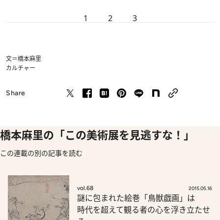
1
2
3
文＝橋本麻里
カルチャー
Share
橋本麻里の「この美術展を見逃すな！」
この連載の別の記事を読む
vol.68
2015.05.16
謎に包まれた絵巻「鳥獣戯画」は
時代を超えて観る者の心を浮き立たせ