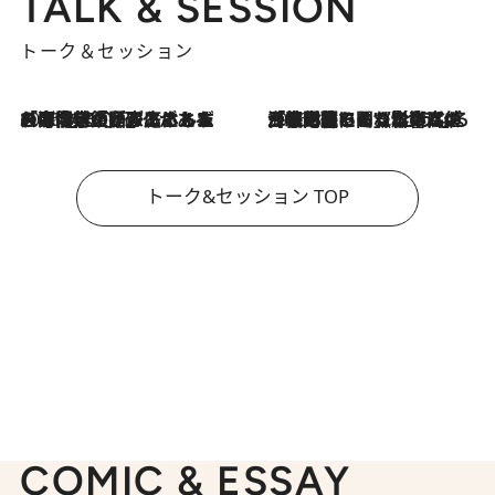
TALK & SESSION
トーク＆セッション
2026.8.3
「今後値上げがあるとすれば…」「リスクがあるのは今年の冬」エネルギー専門家が語る、ホルムズ海峡封鎖が家庭にもたらす“ある心配”
2026.8.3
「住宅建てられない…」「サーチャージ料の高値が続いている」ホルムズ海峡封鎖による影響はいつまで続く？《エネルギー専門家に聞く“どうなる日本の暮らし”》
トーク&セッション TOP
COMIC & ESSAY