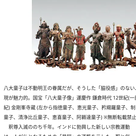
八大童子は不動明王の眷属だが、そうした「脇役感」のない
現が魅力的。国宝「八大童子像」運慶作 鎌倉時代 12世紀(一
紀) 金剛峯寺蔵 (左から指徳童子、恵光童子、矜羯羅童子、
童子、清浄比丘童子、恵喜童子、阿耨達童子) ※無断転載禁
釈尊入滅ののち千年。インドに勃興した新しい宗教運動