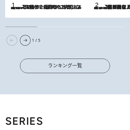
2026.8.5
【阿川佐和子さんの年とる力】なぜ70代で始めた趣味は“こんなに楽しい”のか？ ピアノ、俳句…スランプに陥っても続けられる“ある秘訣”とは
2026.8.5
【なぜ吉沢亮は「気配を消せる」のか？】興行収入208億の『国宝』を経て挑むミュージカル『ディア・エヴァン・ハンセン』。トップ俳優が舞台上でさらけ出した“孤独”とは
1 / 5
ランキング一覧
SERIES