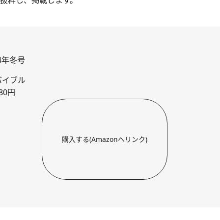
抜粋し、掲載します。
24年冬号
バイブル
80円
購入する(Amazonへリンク)