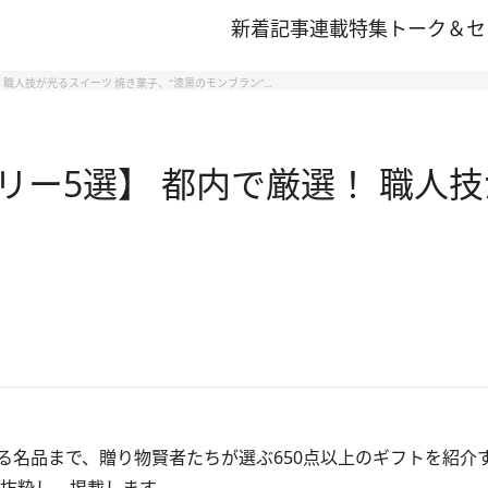
新着記事
連載
特集
トーク＆セ
職人技が光るスイーツ 焼き菓子、“漆黒のモンブラン”…
ー5選】 都内で厳選！ 職人技
名品まで、贈り物賢者たちが選ぶ650点以上のギフトを紹介