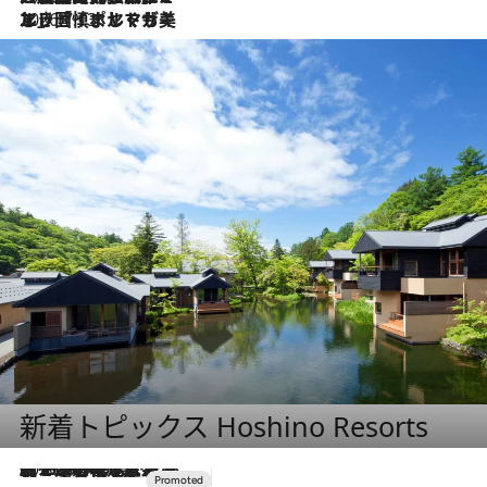
2026.7.13
エッセイ・ヤマザキマリ「慎ましくも美しき国 ポルトガル」
新着トピックス Hoshino Resorts
2026.8.7
【トンボの足水浴】ヒノキの香りに包まれて涼感マックス！約13℃の湧水かけ流しを避暑地「星野温泉 トンボの湯」で体験