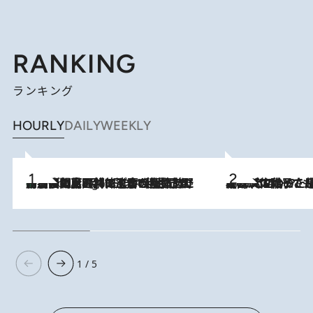
RANKING
ランキング
HOURLY
DAILY
WEEKLY
「最後に見られてよかった」上野動物園の東園パンダ舎が解体前に特別公開。8月16日まで延長されたパネル展と共に辿る“半世紀”のパンダ飼育《解体工事の図面あり》
9 Hours Ago
2026.8.5
【阿川佐和子さんの年とる力】なぜ70代で始めた趣味は“こんなに楽しい”のか？ ピアノ、俳句…スランプに陥っても続けられる“ある秘訣”とは
1 / 5