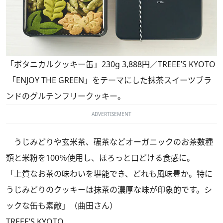
「ボタニカルクッキー缶」230g 3,888円／TREEE’S KYOTO
「ENJOY THE GREEN」をテーマにした抹茶スイーツブラ
ンドのグルテンフリークッキー。
ADVERTISEMENT
うじみどりや玄米茶、碾茶などオーガニックのお茶数種
類と米粉を100％使用し、ほろっと口どける食感に。
「上質なお茶の味わいを堪能でき、どれも風味豊か。特に
うじみどりのクッキーは抹茶の濃厚な味が印象的です。シ
ックな缶も素敵」（曲田さん）
TREEE’S KYOTO