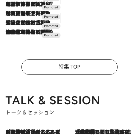
2026.7.31
【ホテル帰省】という選択肢をOMOが提案。家族とほどよい距離を保つには「昼は実家、夜は気兼ねなくホテルで！」
2026.7.24
【夏限定ディナーコース】旬を迎える稚鮎や花ズッキーニなどをイタリア・トスカーナの郷土料理の手法で満喫！
2026.7.17
「土佐和ハーブかき氷」がOMO7高知に登場！生姜、山椒、大葉など目にも舌にも涼を呼ぶ郷土の味
2026.7.10
NEW OPEN！【界 草津】名湯の地に誕生。趣の異なる2種の温泉と上州ならではの会席・蕎麦割烹など美食を味わう究極の癒やし旅
特集 TOP
TALK & SESSION
トーク＆セッション
2026.8.3
「今後値上げがあるとすれば…」「リスクがあるのは今年の冬」エネルギー専門家が語る、ホルムズ海峡封鎖が家庭にもたらす“ある心配”
2026.8.3
「住宅建てられない…」「サーチャージ料の高値が続いている」ホルムズ海峡封鎖による影響はいつまで続く？《エネルギー専門家に聞く“どうなる日本の暮らし”》