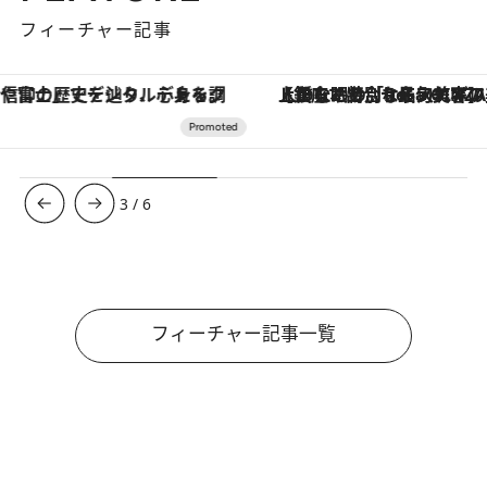
フィーチャー記事
【銀座で出合う最旬美容】美髪ケアや上質な眠り…セルフケアのアップデートから、特別な名入れギフトまで。大人のための「ReFa GINZA」クルーズ
【夏限定ディナーコース】旬を迎
3
/
6
フィーチャー記事一覧