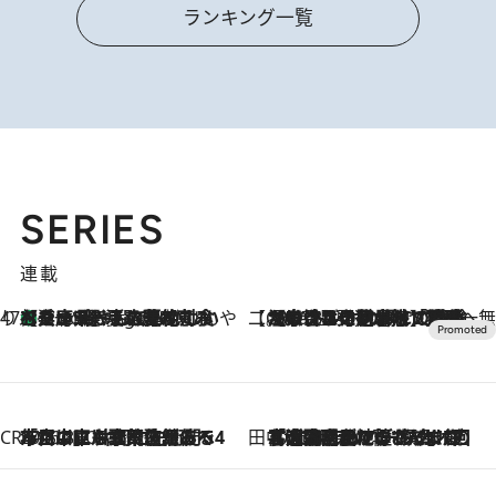
ランキング一覧
SERIES
連載
47都道府県の手みやげ ひんやりスイーツで夏を満喫
【兵庫県】この夏絶対食べたい 冷やしておいしいおやつ3選 淡路島の恵みをジェラートに集約
9 Hours Ago
【CREA×星野リゾート】唯一無二。癒しと発見が待つ場所へ
2026.8.7
【トンボの足水浴】ヒノキの香りに包まれて涼感マックス！約13℃の湧水かけ流しを避暑地「星野温泉 トンボの湯」で体験
CREA'S CHOICE
2026.8.7
「立川にも歌舞伎があるんだよ」 片岡仁左衛門・市川中車ら豪華座組みで4年目の立川立飛歌舞伎へ
田中稲の勝手に再ブーム
2026.8.7
「湘南乃風に憧れて」観客大盛上がりの“タオル回し”に、ラッパー顔負けの高速歌唱まで…さだまさし（74）のアグレッシブすぎる現在地