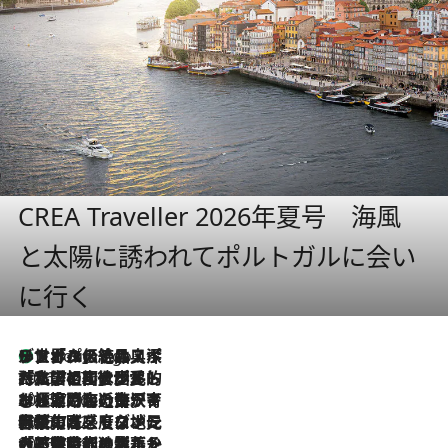
CREA Traveller 2026年夏号 海風
と太陽に誘われてポルトガルに会い
に行く
リスボンの絶品スイーツ「パステル・デ・ナタ」とは？ポルトガル伝統の奥深い世界へ
9 Hours Ago
2026.7.27
「私の祖国はポルトガル語です」国民的詩人フェルナンド・ペソアと、彼が愛した文学の街を歩く
2026.7.26
ポルトガル近海が育む極上の海の幸。キリリと冷えた白ワインと愉しむ、シーフード専門店の贅沢
2026.7.22
伝統の味をモダンに昇華。高感度な地元客が集う、リスボンの最旬ガストロノミー
2026.7.21
大航海時代の栄華から、震災、独裁、そして革命へ。ポルトガル・首都リスボンの石畳に刻まれた「歴史の光と影」