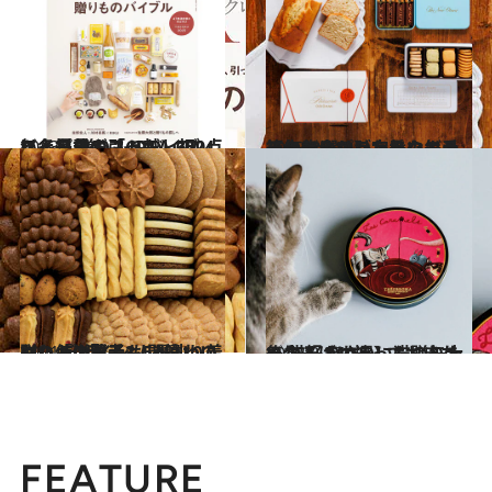
2023.12.4
スイーツや引っ越し祝い、プチギフトも…650点以上掲載の「CREA 2024年冬号 贈りものバイブル」を見る
グルメ
2023.11.19
【ホテルのかわいい缶＆箱大集合！】定番クッキー缶からサブレ缶など手みやげにぴったりのホテル缶13選
旅＆お出かけ
2021.12.7
贈りもの賢者3人が辿り着いた デザインも、味わいも、使い勝手も 間違いのない「洋菓子」5選
グルメ
2023.2.23
一生そばに持っておきたい 猫好きさんにも贈りたくなる かわいい猫の缶大集合！【10選】
グルメ
FEATURE