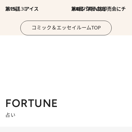
2026.7.30
第15話 アイス
2026.7.30
第8回「同人誌即売会にチャレンジ その2」
コミック＆エッセイルームTOP
FORTUNE
占い