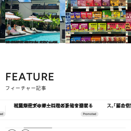
2025.10.17
【ワイキキおすすめホテル3選】コスパも居心地も◎ 話題のカフェやバー併設で女子旅にも人気！
旅＆お出かけ
2025.8.15
ハワイ100回超えの達人が本気でセレクト！ 贈る相手別・$5以下のグルメ土産10選
旅＆お出かけ
FEATURE
フィーチャー記事
「星のや富士」でデジタルデトックス。冨士信仰の歴史を辿り、心身を調える。