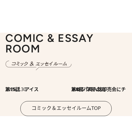
COMIC & ESSAY
ROOM
2026.7.30
第15話 アイス
2026.7.30
第8回「同人誌即売会にチャレンジ その2」
コミック＆エッセイルームTOP