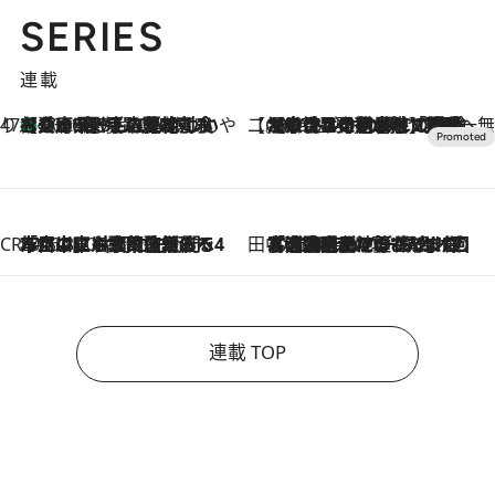
SERIES
連載
47都道府県の手みやげ ひんやりスイーツで夏を満喫
【兵庫県】この夏絶対食べたい 冷やしておいしいおやつ3選 淡路島の恵みをジェラートに集約
2026.8.8
【CREA×星野リゾート】唯一無二。癒しと発見が待つ場所へ
2026.8.7
【トンボの足水浴】ヒノキの香りに包まれて涼感マックス！約13℃の湧水かけ流しを避暑地「星野温泉 トンボの湯」で体験
CREA'S CHOICE
2026.8.7
「立川にも歌舞伎があるんだよ」 片岡仁左衛門・市川中車ら豪華座組みで4年目の立川立飛歌舞伎へ
田中稲の勝手に再ブーム
2026.8.7
「湘南乃風に憧れて」観客大盛上がりの“タオル回し”に、ラッパー顔負けの高速歌唱まで…さだまさし（74）のアグレッシブすぎる現在地
連載 TOP