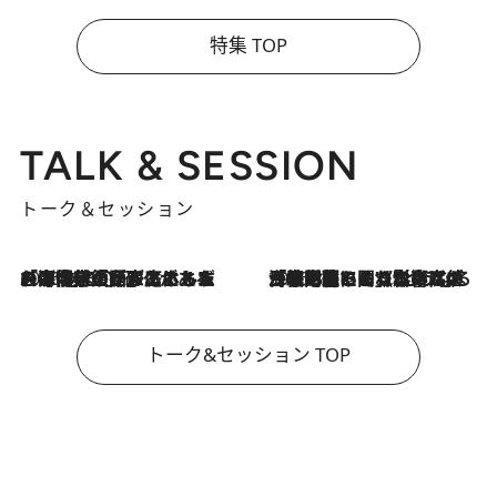
特集 TOP
TALK & SESSION
トーク＆セッション
2026.8.3
「今後値上げがあるとすれば…」「リスクがあるのは今年の冬」エネルギー専門家が語る、ホルムズ海峡封鎖が家庭にもたらす“ある心配”
2026.8.3
「住宅建てられない…」「サーチャージ料の高値が続いている」ホルムズ海峡封鎖による影響はいつまで続く？《エネルギー専門家に聞く“どうなる日本の暮らし”》
トーク&セッション TOP