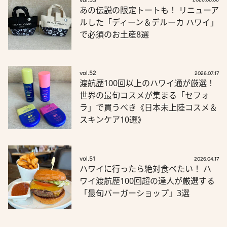
あの伝説の限定トートも！ リニューア
ルした「ディーン＆デルーカ ハワイ」
で必須のお土産8選
vol.52
2026.07.17
渡航歴100回以上のハワイ通が厳選！
世界の最旬コスメが集まる「セフォ
ラ」で買うべき《日本未上陸コスメ＆
スキンケア10選》
vol.51
2026.04.17
ハワイに行ったら絶対食べたい！ ハ
ワイ渡航歴100回超の達人が厳選する
「最旬バーガーショップ」3選