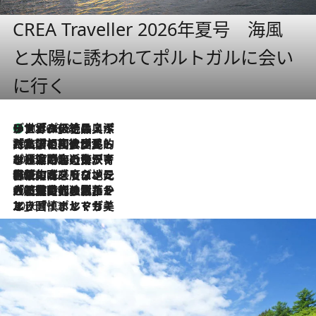
CREA Traveller 2026年夏号 海風
と太陽に誘われてポルトガルに会い
に行く
リスボンの絶品スイーツ「パステル・デ・ナタ」とは？ポルトガル伝統の奥深い世界へ
2026.8.8
2026.7.27
「私の祖国はポルトガル語です」国民的詩人フェルナンド・ペソアと、彼が愛した文学の街を歩く
2026.7.26
ポルトガル近海が育む極上の海の幸。キリリと冷えた白ワインと愉しむ、シーフード専門店の贅沢
2026.7.22
伝統の味をモダンに昇華。高感度な地元客が集う、リスボンの最旬ガストロノミー
2026.7.21
大航海時代の栄華から、震災、独裁、そして革命へ。ポルトガル・首都リスボンの石畳に刻まれた「歴史の光と影」
2026.7.13
エッセイ・ヤマザキマリ「慎ましくも美しき国 ポルトガル」