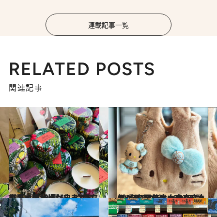
連載記事一覧
RELATED POSTS
関連記事
2025.12.26
ハワイ通がリピする“癒やし系土産10選”ハレクラニのキャンドルからノニのボディウォッシュまで
旅＆お出かけ
2025.12.19
カハラ“日焼けキティ”、ディーン&デルーカ“デニムシリーズ”…ハワイの達人が選ぶ“日本未発売×最旬”指名買いお土産リスト
旅＆お出かけ