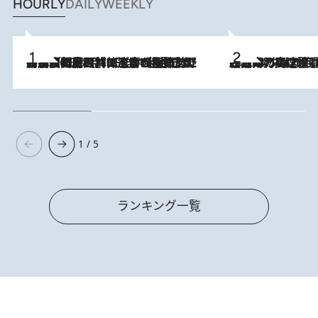
HOURLY
DAILY
WEEKLY
「最後に見られてよかった」上野動物園の東園パンダ舎が解体前に特別公開。8月16日まで延長されたパネル展と共に辿る“半世紀”のパンダ飼育《解体工事の図面あり》
2026.8.8
2026.8.7
「湘南乃風に憧れて」観客大盛上がりの“タオル回し”に、ラッパー顔負けの高速歌唱まで…さだまさし（74）のアグレッシブすぎる現在地
1 / 5
ランキング一覧