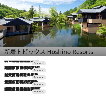
新着トピックス Hoshino Resorts
2026.8.7
【トンボの足水浴】ヒノキの香りに包まれて涼感マックス！約13℃の湧水かけ流しを避暑地「星野温泉 トンボの湯」で体験
2026.7.31
【ホテル帰省】という選択肢をOMOが提案。家族とほどよい距離を保つには「昼は実家、夜は気兼ねなくホテルで！」
2026.7.24
【夏限定ディナーコース】旬を迎える稚鮎や花ズッキーニなどをイタリア・トスカーナの郷土料理の手法で満喫！
2026.7.17
「土佐和ハーブかき氷」がOMO7高知に登場！生姜、山椒、大葉など目にも舌にも涼を呼ぶ郷土の味
2026.7.10
NEW OPEN！【界 草津】名湯の地に誕生。趣の異なる2種の温泉と上州ならではの会席・蕎麦割烹など美食を味わう究極の癒やし旅