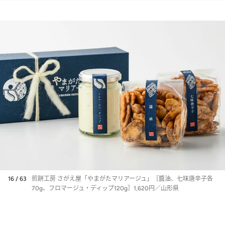
16 / 63
煎餅工房 さがえ屋「やまがたマリアージュ」［醬油、七味唐辛子各
70g、フロマージュ・ディップ120g］1,620円／山形県