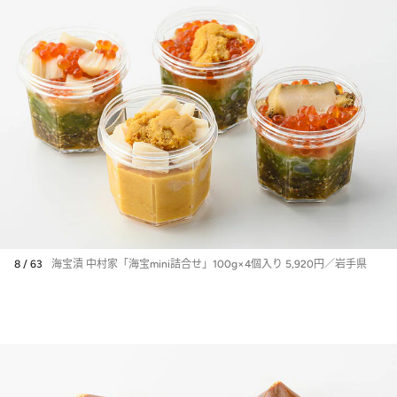
8 / 63
海宝漬 中村家「海宝mini詰合せ」100g×4個入り 5,920円／岩手県