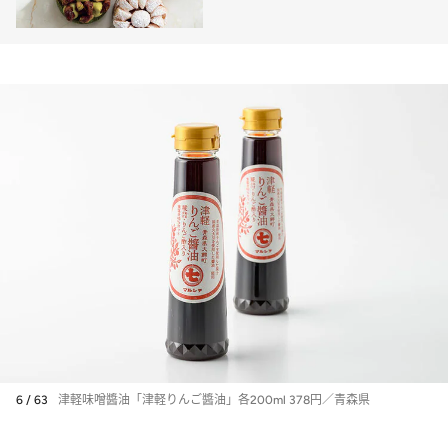
ーの概念を超えた美味しさ」
6 / 63
津軽味噌醬油「津軽りんご醬油」各200ml 378円／青森県