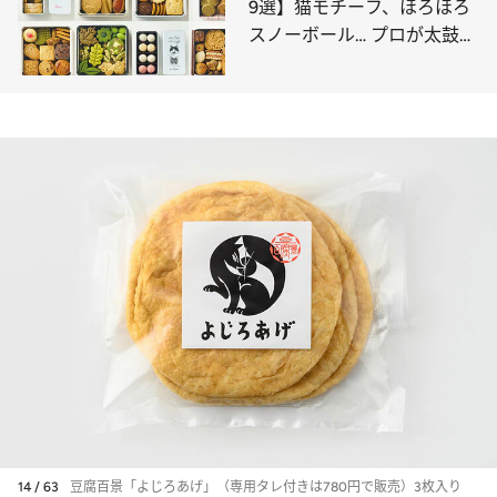
9選】猫モチーフ、ほろほろ
スノーボール… プロが太鼓判
を押すのはコレ
14 / 63
豆腐百景「よじろあげ」（専用タレ付きは780円で販売）3枚入り