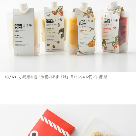
18 / 63
小嶋総本店「米糀のあまさけ」各135g 432円／山形県