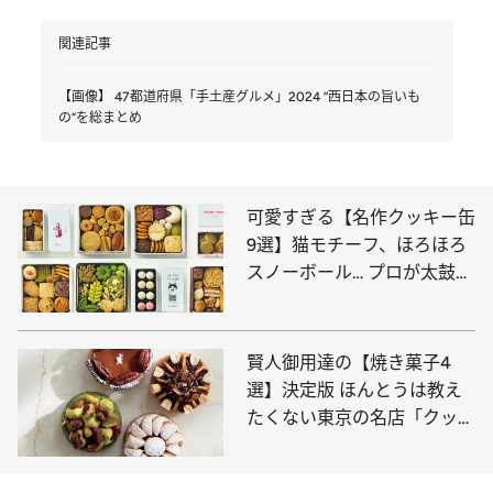
関連記事
【画像】 47都道府県「手土産グルメ」2024 “西日本の旨いも
の”を総まとめ
可愛すぎる【名作クッキー缶
9選】猫モチーフ、ほろほろ
スノーボール… プロが太鼓判
を押すのはコレ
賢人御用達の【焼き菓子4
選】決定版 ほんとうは教え
たくない東京の名店「クッキ
ーの概念を超えた美味しさ」