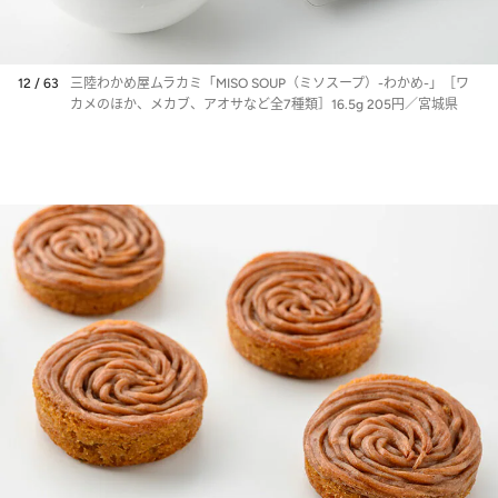
12 / 63
三陸わかめ屋ムラカミ「MISO SOUP（ミソスープ）-わかめ-」［ワ
カメのほか、メカブ、アオサなど全7種類］16.5g 205円／宮城県