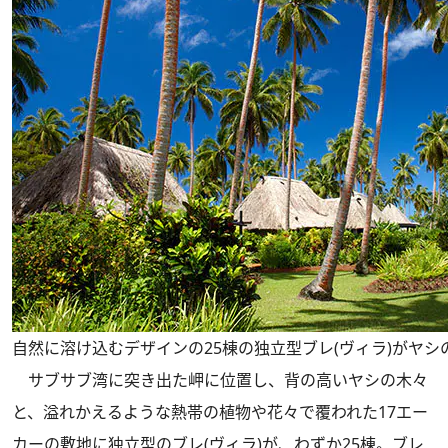
自然に溶け込むデザインの25棟の独立型ブレ(ヴィラ)がヤシ
サブサブ湾に突き出た岬に位置し、背の高いヤシの木々
と、溢れかえるような熱帯の植物や花々で覆われた17エー
カーの敷地に独立型のブレ(ヴィラ)が、わずか25棟。ブレ