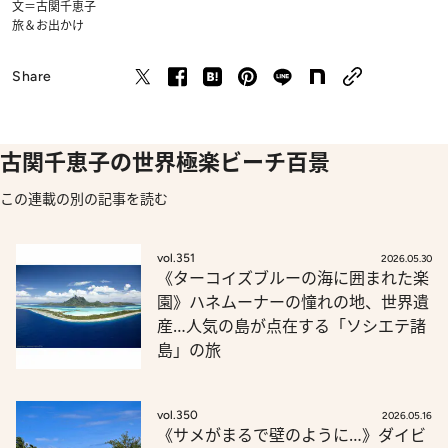
文＝古関千恵子
旅＆お出かけ
Share
古関千恵子の世界極楽ビーチ百景
この連載の別の記事を読む
vol.351
2026.05.30
《ターコイズブルーの海に囲まれた楽
園》ハネムーナーの憧れの地、世界遺
産…人気の島が点在する「ソシエテ諸
島」の旅
vol.350
2026.05.16
《サメがまるで壁のように…》ダイビ