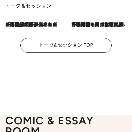
トーク＆セッション
2026.8.3
「今後値上げがあるとすれば…」「リスクがあるのは今年の冬」エネルギー専門家が語る、ホルムズ海峡封鎖が家庭にもたらす“ある心配”
2026.8.3
「住宅建てられない…」「サーチャージ料の高値が続いている」ホルムズ海峡封鎖による影響はいつまで続く？《エネルギー専門家に聞く“どうなる日本の暮らし”》
トーク&セッション TOP
COMIC & ESSAY
ROOM