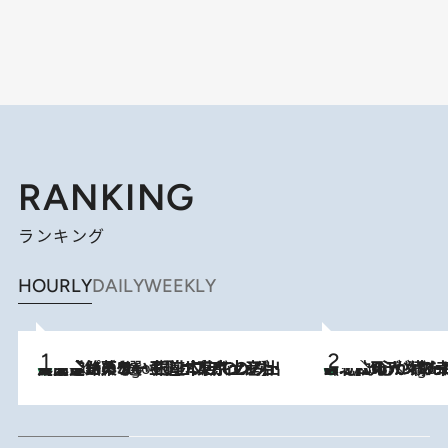
RANKING
ランキング
HOURLY
DAILY
WEEKLY
【間違いのない王道・東京土産】資生堂パーラー 銀座本店でのみ出会える銘菓5選《極上プディング・濃厚チーズケーキ・ボンボンショコラほか》
2 Hours Ago
《北欧の人々の幸福度が高いのは…》元デンマーク親善大使が出会った“心が満たされる暮らし”「いいかげんにヒュッゲしなさい！」
2 Hours Ago