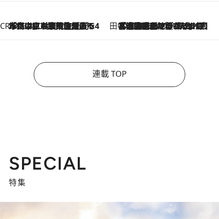
CREA'S CHOICE
2026.8.7
「立川にも歌舞伎があるんだよ」 片岡仁左衛門・市川中車ら豪華座組みで4年目の立川立飛歌舞伎へ
田中稲の勝手に再ブーム
2026.8.7
「湘南乃風に憧れて」観客大盛上がりの“タオル回し”に、ラッパー顔負けの高速歌唱まで…さだまさし（74）のアグレッシブすぎる現在地
連載 TOP
SPECIAL
特集