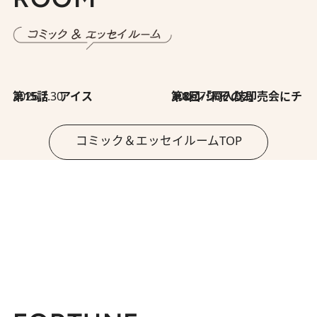
2026.7.30
第15話 アイス
2026.7.30
第8回「同人誌即売会にチャレンジ その2」
コミック＆エッセイルームTOP