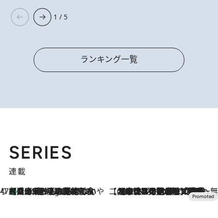
1 / 5
ランキング一覧
SERIES
連載
47都道府県の手みやげ ひんやりスイーツで夏を満喫
【兵庫県】この夏絶対食べたい 冷やしておいしいおやつ3選 淡路島の恵みをジェラートに集約
2 Hours Ago
【CREA×星野リゾート】唯一無二。癒しと発見が待つ場所へ
2026.8.7
【トンボの足水浴】ヒノキの香りに包まれて涼感マックス！約13℃の湧水かけ流しを避暑地「星野温泉 トンボの湯」で体験