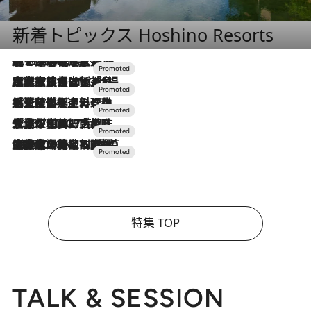
新着トピックス Hoshino Resorts
2026.8.7
【トンボの足水浴】ヒノキの香りに包まれて涼感マックス！約13℃の湧水かけ流しを避暑地「星野温泉 トンボの湯」で体験
2026.7.31
【ホテル帰省】という選択肢をOMOが提案。家族とほどよい距離を保つには「昼は実家、夜は気兼ねなくホテルで！」
2026.7.24
【夏限定ディナーコース】旬を迎える稚鮎や花ズッキーニなどをイタリア・トスカーナの郷土料理の手法で満喫！
2026.7.17
「土佐和ハーブかき氷」がOMO7高知に登場！生姜、山椒、大葉など目にも舌にも涼を呼ぶ郷土の味
2026.7.10
NEW OPEN！【界 草津】名湯の地に誕生。趣の異なる2種の温泉と上州ならではの会席・蕎麦割烹など美食を味わう究極の癒やし旅
特集 TOP
TALK & SESSION