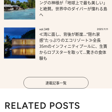
ングの神様が「地球上で最も美しい」
と絶賛。世界中のダイバーが憧れる島
へ
vol.349
2025.11.11
≪湾に面し、背後が断崖…“隠れ家
感”たっぷりのエコリゾート≫全長
35mのインフィニティプールに、生簀
からロブスターを取って…驚きの食体
験も
連載記事一覧
RELATED POSTS