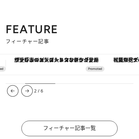
FEATURE
フィーチャー記事
【夏限定ディナーコース】旬を迎える稚鮎や花ズッキーニなどをイタリア・トスカーナの郷土料理の手法で満喫！
【銀座で出合う最旬美容】美髪ケアや上質な眠
3
/
6
フィーチャー記事一覧