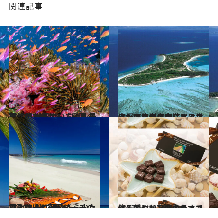
関連記事
2014.12.13
天然色あふれる「庭園の島」で 世界でいちばん最初に朝を迎える
旅＆お出かけ
2014.11.1
幸福の箱が海底に眠るフィジーの島に存在する世にも不思議な魔法とは？
旅＆お出かけ
2014.8.9
フィジーの天国ビーチの白砂は 髪に付いたら少々厄介なほど細かい
旅＆お出かけ
2013.11.18
ノースショアのカカオで作る穏やかな海のチョコレート
旅＆お出かけ