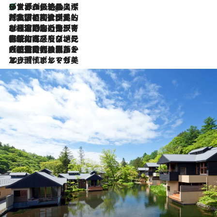
リスボンの絶品スイーツ「パステル・デ・ナタ」とは？ポルトガル伝統の奥深い世界へ
2 Hours Ago
2026.7.27
「私の祖国はポルトガル語です」国民的詩人フェルナンド・ペソアと、彼が愛した文学の街を歩く
2026.7.26
ポルトガル近海が育む極上の海の幸。キリリと冷えた白ワインと愉しむ、シーフード専門店の贅沢
2026.7.22
伝統の味をモダンに昇華。高感度な地元客が集う、リスボンの最旬ガストロノミー
2026.7.21
大航海時代の栄華から、震災、独裁、そして革命へ。ポルトガル・首都リスボンの石畳に刻まれた「歴史の光と影」
2026.7.13
エッセイ・ヤマザキマリ「慎ましくも美しき国 ポルトガル」