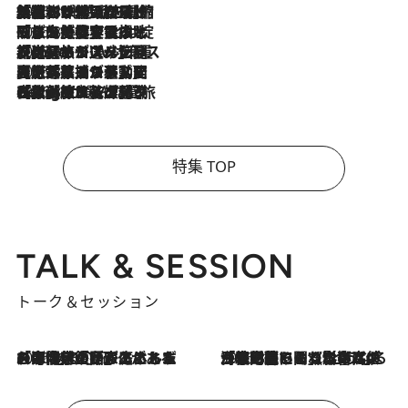
2026.8.6
「荷物が増えるほど旅ストレスは増す」美容ジャーナリストがたどり着いた最終結論。“化粧品を劇的に減らす”感動の凝縮美容とは
2026.8.6
「旅先には金髪ウィッグを持参」日本と同じメイクでは損してる!? 美容ジャーナリストが提案する“掟破りの旅美容”とは
2026.8.6
【厳選旅コスメ】「身軽さ＆UV対策重視！」ヘアアーティストshucoが選んだ夏旅ベストコスメを発表【Mサイズジップ】
2026.8.5
【厳選旅コスメ】国内をあちこち移動する河井菜摘が選んだ夏旅ベストコスメ発表！「リラックスアイテムはマスト」【Mサイズジップ】
2026.8.4
【厳選旅コスメ】「紫外線＆乾燥対策しながらメイク感も！」ヘア＆メイクGeorgeが選んだ夏旅ベストコスメを発表！【Mサイズジップ】
特集 TOP
TALK & SESSION
トーク＆セッション
2026.8.3
「今後値上げがあるとすれば…」「リスクがあるのは今年の冬」エネルギー専門家が語る、ホルムズ海峡封鎖が家庭にもたらす“ある心配”
2026.8.3
「住宅建てられない…」「サーチャージ料の高値が続いている」ホルムズ海峡封鎖による影響はいつまで続く？《エネルギー専門家に聞く“どうなる日本の暮らし”》