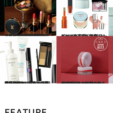
2026.1.7
《口紅1本が2万円超え》でも欲しい！ 伝説の美容ジャーナリストが断言する「100％失敗しない」コスメギフト9選
ビューティ＆ヘルス
2026.1.1
【2026年初買い】気分もキレイも高まる新春“ラッキーコスメ”はこれ！
ビューティ＆ヘルス
2025.9.7
全然治らない“毛穴の開き”を改善するには？「最近になって、最良の方法が見つかっています」美容ジャーナリスト・齋藤薫が回答！
ビューティ＆ヘルス
2025.11.2
パウダーなのに潤いっぷりが凄い！ SHISEIDOの“美容液パウダー”なら毛穴も秋冬の乾燥も怖くない
ビューティ＆ヘルス
FEATURE