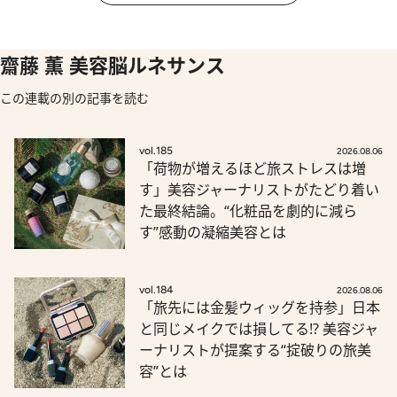
齋藤 薫 美容脳ルネサンス
この連載の別の記事を読む
vol.185
2026.08.06
「荷物が増えるほど旅ストレスは増
す」美容ジャーナリストがたどり着い
た最終結論。“化粧品を劇的に減ら
す”感動の凝縮美容とは
vol.184
2026.08.06
「旅先には金髪ウィッグを持参」日本
と同じメイクでは損してる!? 美容ジャ
ーナリストが提案する“掟破りの旅美
容”とは