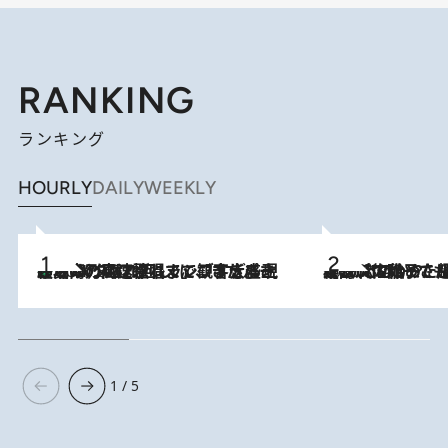
RANKING
ランキング
HOURLY
DAILY
WEEKLY
「湘南乃風に憧れて」観客大盛上がりの“タオル回し”に、ラッパー顔負けの高速歌唱まで…さだまさし（74）のアグレッシブすぎる現在地
2026.8.7
2026.8.5
【阿川佐和子さんの年とる力】なぜ70代で始めた趣味は“こんなに楽しい”のか？ ピアノ、俳句…スランプに陥っても続けられる“ある秘訣”とは
1 / 5