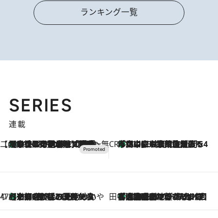
ランキング一覧
SERIES
連載
【CREA×星野リゾート】唯一無二。癒しと発見が待つ場所へ
【トンボの足水浴】ヒノキの香りに包まれて涼感マックス！約13℃の湧水かけ流しを避暑地「星野温泉 トンボの湯」で体験
2026.8.7
CREA'S CHOICE
「立川にも歌舞伎があるんだよ」 片岡仁左衛門・市川中車ら豪華座組みで4年目の立川立飛歌舞伎へ
2026.8.7
47都道府県の手みやげ ひんやりスイーツで夏を満喫
【京都府】この夏絶対食べたい 冷やしておいしいおやつ3選 ひと口目から心を掴む新緑のテリーヌ
2026.8.7
田中稲の勝手に再ブーム
「湘南乃風に憧れて」観客大盛上がりの“タオル回し”に、ラッパー顔負けの高速歌唱まで…さだまさし（74）のアグレッシブすぎる現在地
2026.8.7