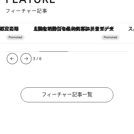
フィーチャー記事
【銀座で出合う最旬美容】美髪ケアや上質な眠り…セルフケアのアップデートから、特別な名入れギフトまで。大人のための「ReFa GINZA」クルーズ
3
/
6
フィーチャー記事一覧