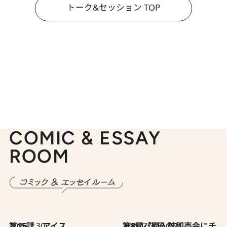
トーク&セッション TOP
COMIC & ESSAY
ROOM
2026.7.30
第15話 アイス
2026.7.30
第8回「同人誌即売会にチャレンジ その2」