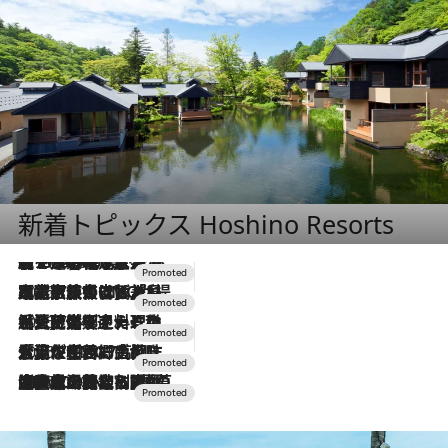
新着トピックス Hoshino Resorts
【トンボの足水浴】ヒノキの香りに包まれて涼感マックス！約13℃の湧水かけ流しを避暑地「星野温泉 トンボの湯」で体験
2026.8.7
2026.7.31
【ホテル帰省】という選択肢をOMOが提案。家族とほどよい距離を保つには「昼は実家、夜は気兼ねなくホテルで！」
2026.7.24
【夏限定ディナーコース】旬を迎える稚鮎や花ズッキーニなどをイタリア・トスカーナの郷土料理の手法で満喫！
2026.7.17
「土佐和ハーブかき氷」がOMO7高知に登場！生姜、山椒、大葉など目にも舌にも涼を呼ぶ郷土の味
2026.7.10
NEW OPEN！【界 草津】名湯の地に誕生。趣の異なる2種の温泉と上州ならではの会席・蕎麦割烹など美食を味わう究極の癒やし旅