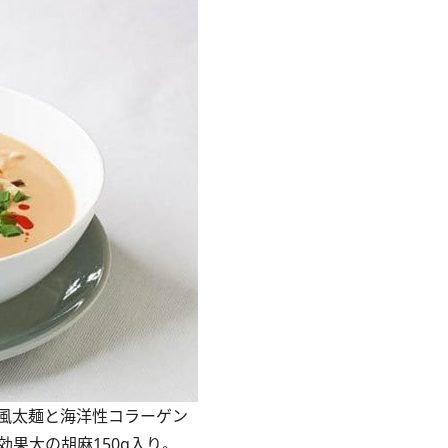
風太麺と海洋性コラーゲン
効果大の胡麻150g入り。