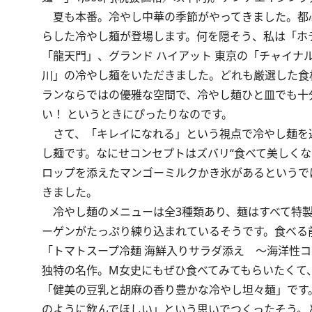
夏も本番。冷やし中華の季節がやってきました。都
らした冷やし麺が登場します。何を隠そう、私は「ホ
「龍天門」、グランド ハイアット 東京の「チャイ
川」の冷やし麺をいただきました。どれも厳選した食
ランならではの優雅な空間で、冷やし麺ひと皿でも十
い！ というときにぴったりなのです。
さて、「キレイになれる」という視点で冷やし麺を選
し麺です。なにせコンセプトはズバリ“食べて美しく
ロップを添えたマンゴーミルクかき氷があるというで
きました。
冷やし麺のメニューは全3種類あり、麺はすべて特製
ーゲンがたっぷり練り込まれているそうです。食べる
「トマトスープ冷麺 海鮮入りサラダ添え ～海洋性
独特の名作。M女史にもぜひ食べてみてもらいたくて
「健美の豆乳と胡麻の香り豊かな冷やし坦々麺」です。
のように飲んでほしい」という思いでつくったそう。