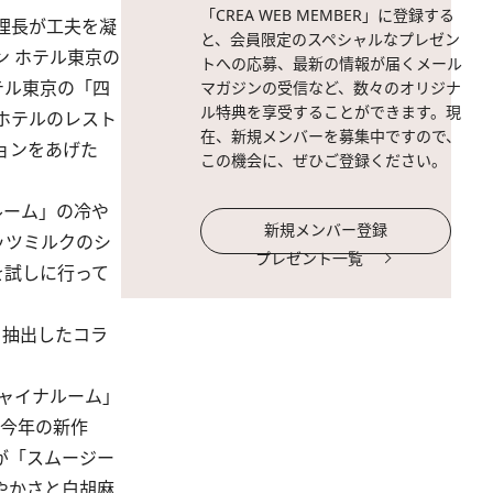
「CREA WEB MEMBER」に登録する
理長が工夫を凝
と、会員限定のスペシャルなプレゼン
 ホテル東京の
トへの応募、最新の情報が届くメール
テル東京の「四
マガジンの受信など、数々のオリジナ
ル特典を享受することができます。現
ホテルのレスト
在、新規メンバーを募集中ですので、
ョンをあげた
この機会に、ぜひご登録ください。
ルーム」の冷や
新規メンバー登録
ッツミルクのシ
プレゼント一覧
を試しに行って
ら抽出したコラ
ャイナルーム」
、今年の新作
が「スムージー
やかさと白胡麻