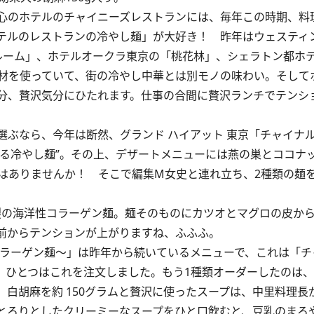
心のホテルのチャイニーズレストランには、毎年この時期、料
テルのレストランの冷やし麺」が大好き！ 昨年はウェスティン
ナルーム」、ホテルオークラ東京の「桃花林」、シェラトン都ホ
材を使っていて、街の冷やし中華とは別モノの味わい。そして
分、贅沢気分にひたれます。仕事の合間に贅沢ランチでテンシ
ぶなら、今年は断然、グランド ハイアット 東京「チャイナ
なる冷やし麺”。その上、デザートメニューには燕の巣とココナ
はありませんか！ そこで編集M女史と連れ立ち、2種類の麺
の海洋性コラーゲン麺。麺そのものにカツオとマグロの皮か
前からテンションが上がりますね、ふふふ。
コラーゲン麺～」は昨年から続いているメニューで、これは「チ
、ひとつはこれを注文しました。もう1種類オーダーしたのは
白胡麻を約 150グラムと贅沢に使ったスープは、中里料理長
とろりとしたクリーミーなスープをひと口飲むと、豆乳のまろ