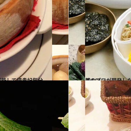
堪能して楊貴妃気分
2014.6.3
美のプロが開発した
グルメ