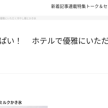
新着記事
連載
特集
トーク＆セ
優雅にいただく冷やし麺とかき氷
ぱい！ ホテルで優雅にいた
ミルクかき氷