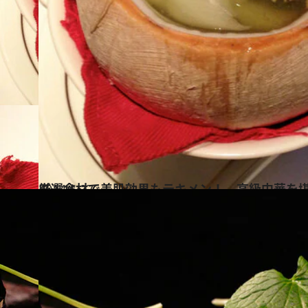
2014.6.27
厳選食材で美肌効果もテキメン！ 高級中華を
グルメ