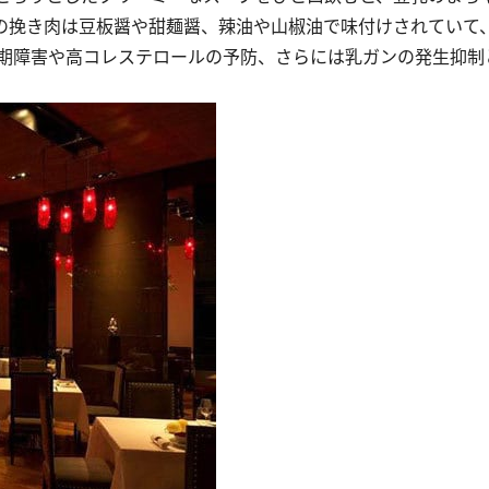
の挽き肉は豆板醤や甜麺醤、辣油や山椒油で味付けされていて
期障害や高コレステロールの予防、さらには乳ガンの発生抑制