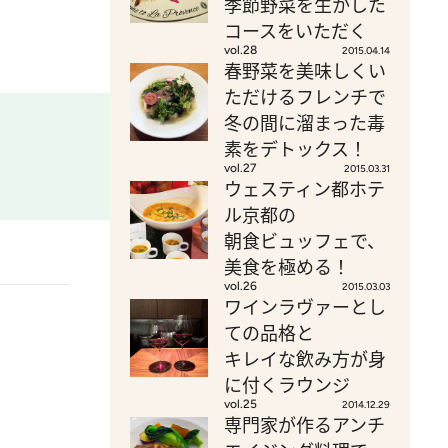
季節野菜を生かした
コースをいただく
vol.28
2015.04.14
春野菜を美味しくい
ただけるフレンチで
冬の間に溜まった毒
素をデトックス！
vol.27
2015.03.31
ウェスティン都ホテ
ル京都の
朝食ビュッフェで、
美食を極める！
vol.26
2015.03.03
ワインラヴァーとし
ての品格と
キレイな飲み方が身
に付くラウンジ
vol.25
2014.12.29
専門家が作るアンチ