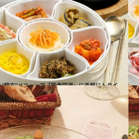
“韓方”メニューで「医食同源」に手軽にトライ