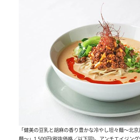
「健美の豆乳と胡麻の香り豊かな冷やし坦々麺～北京
麺～」1,500円(税抜価格／以下同)。アンチエイジング