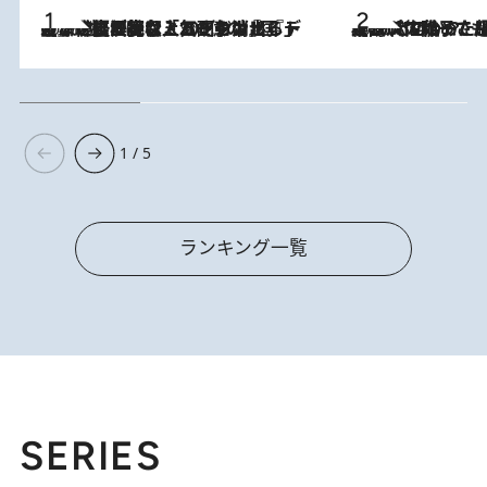
2026.8.5
【なぜ吉沢亮は「気配を消せる」のか？】興行収入208億の『国宝』を経て挑むミュージカル『ディア・エヴァン・ハンセン』。トップ俳優が舞台上でさらけ出した“孤独”とは
2026.8.5
【阿川佐和子さんの年とる力】なぜ70代で始めた趣味は“こんなに楽しい”のか？ ピアノ、俳句…スランプに陥っても続けられる“ある秘訣”とは
1 / 5
ランキング一覧
SERIES