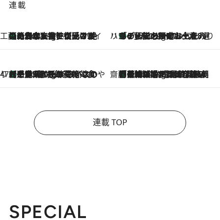
連載
工藤まやのおもてなしハワイ
【ハワイ土産】ローカルの絶大な支持で復活！ 絶品の幻クッキー《元ファンの日本人女性が受け継いだ名店》
1 Hour Ago
ハワイ賢者 リサのお気に入りリスト
あの伝説の限定トートも！ リニューアルした「ディーン＆デルーカ ハワイ」で必須のお土産8選
1 Hour Ago
47都道府県の手みやげ ひんやりスイーツで夏を満喫
【三重県】この夏絶対食べたい 冷やしておいしいおやつ3選 お餅×アイスの新感覚スイーツ
1 Hour Ago
齋藤 薫 美容脳ルネサンス
「荷物が増えるほど旅ストレスは増す」美容ジャーナリストがたどり着いた最終結論。“化粧品を劇的に減らす”感動の凝縮美容とは
1 Hour Ago
連載 TOP
SPECIAL