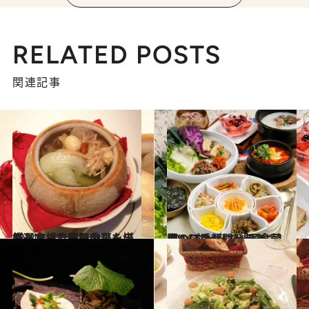
RELATED POSTS
関連記事
2014.6.27
厳選食材で美肌効果もテキメン！ 高級中華を堪能して楊貴妃気分
グルメ
2014.6.3
美のプロが開発した“韓方”メニューで「医食同源」に手軽にトライ
グルメ