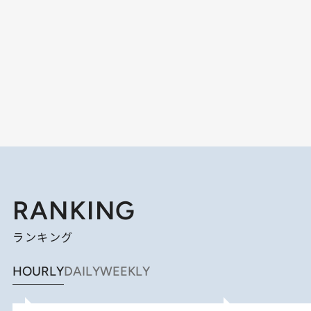
RANKING
ランキング
HOURLY
DAILY
WEEKLY