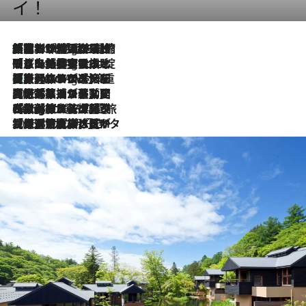
イ！
「荷物が増えるほど旅ストレスは増す」美容ジャーナリストがたどり着いた最終結論。“化粧品を劇的に減らす”感動の凝縮美容とは
1 Hour Ago
「旅先には金髪ウィッグを持参」日本と同じメイクでは損してる!? 美容ジャーナリストが提案する“掟破りの旅美容”とは
1 Hour Ago
【厳選旅コスメ】「身軽さ＆UV対策重視！」ヘアアーティストshucoが選んだ夏旅ベストコスメを発表【Mサイズジップ】
1 Hour Ago
2026.8.5
【厳選旅コスメ】国内をあちこち移動する河井菜摘が選んだ夏旅ベストコスメ発表！「リラックスアイテムはマスト」【Mサイズジップ】
2026.8.4
【厳選旅コスメ】「紫外線＆乾燥対策しながらメイク感も！」ヘア＆メイクGeorgeが選んだ夏旅ベストコスメを発表！【Mサイズジップ】
2026.8.3
【厳選旅コスメ】「保湿もタイパ重視！」“サウナ好き”タレント清水みさとが愛用する夏旅ベストコスメを発表！【Mサイズジップ】