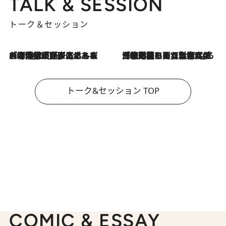
TALK & SESSION
トーク＆セッション
2026.8.3
「今後値上げがあるとすれば…」「リスクがあるのは今年の冬」エネルギー専門家が語る、ホルムズ海峡封鎖が家庭にもたらす“ある心配”
2026.8.3
「住宅建てられない…」「サーチャージ料の高値が続いている」ホルムズ海峡封鎖による影響はいつまで続く？《エネルギー専門家に聞く“どうなる日本の暮らし”》
トーク&セッション TOP
COMIC & ESSAY