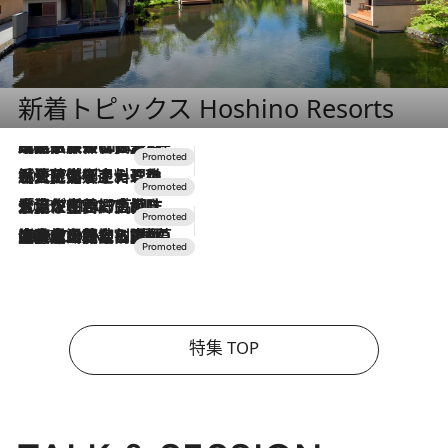
新着トピックス Hoshino Resorts
2026.7.31
【ホテル帰省】という選択肢をOMOが提案。家族とほどよい距離を保つには「昼は実家、夜は気兼ねなくホテルで！」
2026.7.24
【夏限定ディナーコース】旬を迎える稚鮎や花ズッキーニなどをイタリア・トスカーナの郷土料理の手法で満喫！
2026.7.17
「土佐和ハーブかき氷」がOMO7高知に登場！生姜、山椒、大葉など目にも舌にも涼を呼ぶ郷土の味
2026.7.10
NEW OPEN！【界 草津】名湯の地に誕生。趣の異なる2種の温泉と上州ならではの会席・蕎麦割烹など美食を味わう究極の癒やし旅
特集 TOP