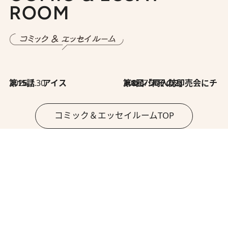
ROOM
2026.7.30
第15話 アイス
2026.7.30
第8回「同人誌即売会にチャレンジ その2」
コミック＆エッセイルームTOP