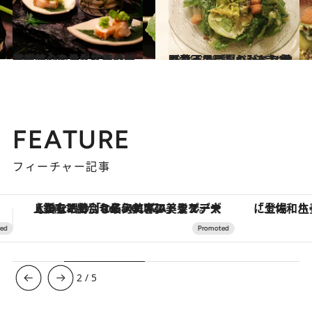
2014.5.20
眼福で心を浄化する「美味方丈」の世界 まるで美術館のような銀座の割烹へ
グルメ
2014.7.15
野菜不足になりがちな働く女子の “駆け込み寺”的カフェで至福のひとり飯
グルメ
FEATURE
フィーチャー記事
「土佐和ハーブかき氷」がOMO7高知に登場！生姜、山椒、大葉など目にも舌にも涼を呼ぶ郷土の味
【夏限定ディナーコース】旬を迎
3
/
5