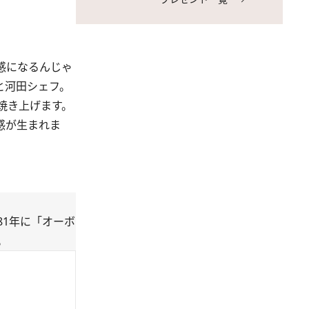
感になるんじゃ
と河田シェフ。
焼き上げます。
感が生まれま
81年に「オーボ
。