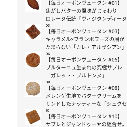
【毎日オーボンヴュータン #01】
焦がしバターの風味がじゅわり
ロレーヌ伝統「ヴィジタンディー
03
【毎日オーボンヴュータン #03】
キャラメル×フランボワーズの層が
たまらない「カレ・アルザシアン」
06
【毎日オーボンヴュータン #06】
ブルターニュ生まれの究極サブレ
「ガレット・ブルトンヌ」
08
【毎日オーボンヴュータン #08】
メレンゲ生地でバタークリームを
サンドしたナッティーな「シュク
10
【毎日オーボンヴュータン #10】
サブレとジャンドゥーヤの組合せ。