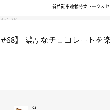
新着記事
連載
特集
トーク＆セ
・ジュスト・キュイ」
#68】 濃厚なチョコレートを
02