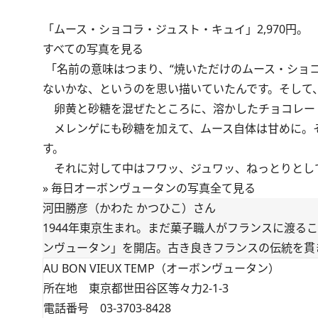
「ムース・ショコラ・ジュスト・キュイ」2,970円。
すべての写真を見る
「名前の意味はつまり、“焼いただけのムース・ショ
ないかな、というのを思い描いていたんです。そして
卵黄と砂糖を混ぜたところに、溶かしたチョコレー
メレンゲにも砂糖を加えて、ムース自体は甘めに。
す。
それに対して中はフワッ、ジュワッ、ねっとりとし
»
毎日オーボンヴュータンの写真全て見る
河田勝彦（かわた かつひこ）さん
1944年東京生まれ。まだ菓子職人がフランスに渡る
ンヴュータン」を開店。古き良きフランスの伝統を貫
AU BON VIEUX TEMP（オーボンヴュータン）
所在地 東京都世田谷区等々力2-1-3
電話番号 03-3703-8428