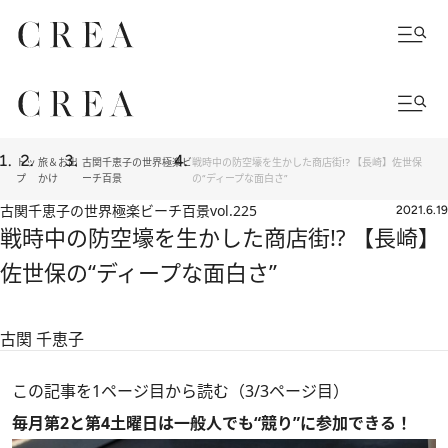
トッ
旅＆お出
古関千恵子の世界極楽ビ
戦時中の防空壕を生かした商店街!? 【長崎】佐世保
プ
かけ
ーチ百景
の“ディープな面白さ”
古関千恵子の世界極楽ビーチ百景
vol.225
2021.6.19
戦時中の防空壕を生かした商店街!? 【長崎】
佐世保の“ディープな面白さ”
古関 千恵子
この記事を1ページ目から読む（3/3ページ目）
毎月第2と第4土曜日は一般人でも“競り”に参加できる！