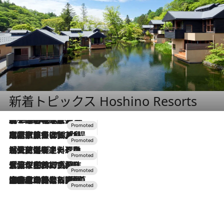
新着トピックス Hoshino Resorts
2026.8.7
【トンボの足水浴】ヒノキの香りに包まれて涼感マックス！約13℃の湧水かけ流しを避暑地「星野温泉 トンボの湯」で体験
2026.7.31
【ホテル帰省】という選択肢をOMOが提案。家族とほどよい距離を保つには「昼は実家、夜は気兼ねなくホテルで！」
2026.7.24
【夏限定ディナーコース】旬を迎える稚鮎や花ズッキーニなどをイタリア・トスカーナの郷土料理の手法で満喫！
2026.7.17
「土佐和ハーブかき氷」がOMO7高知に登場！生姜、山椒、大葉など目にも舌にも涼を呼ぶ郷土の味
2026.7.10
NEW OPEN！【界 草津】名湯の地に誕生。趣の異なる2種の温泉と上州ならではの会席・蕎麦割烹など美食を味わう究極の癒やし旅