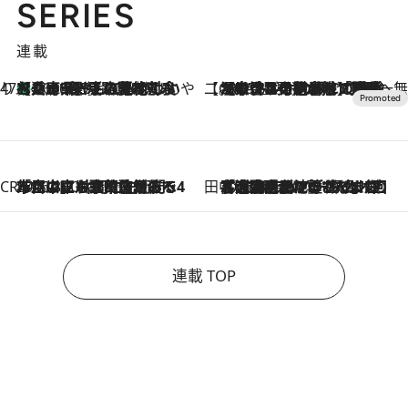
SERIES
連載
47都道府県の手みやげ ひんやりスイーツで夏を満喫
【兵庫県】この夏絶対食べたい 冷やしておいしいおやつ3選 淡路島の恵みをジェラートに集約
2026.8.8
【CREA×星野リゾート】唯一無二。癒しと発見が待つ場所へ
2026.8.7
【トンボの足水浴】ヒノキの香りに包まれて涼感マックス！約13℃の湧水かけ流しを避暑地「星野温泉 トンボの湯」で体験
CREA'S CHOICE
2026.8.7
「立川にも歌舞伎があるんだよ」 片岡仁左衛門・市川中車ら豪華座組みで4年目の立川立飛歌舞伎へ
田中稲の勝手に再ブーム
2026.8.7
「湘南乃風に憧れて」観客大盛上がりの“タオル回し”に、ラッパー顔負けの高速歌唱まで…さだまさし（74）のアグレッシブすぎる現在地
連載 TOP