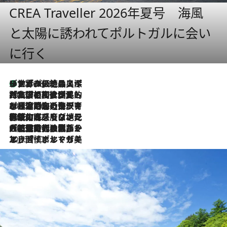
CREA Traveller 2026年夏号 海風
と太陽に誘われてポルトガルに会い
に行く
リスボンの絶品スイーツ「パステル・デ・ナタ」とは？ポルトガル伝統の奥深い世界へ
2026.8.8
2026.7.27
「私の祖国はポルトガル語です」国民的詩人フェルナンド・ペソアと、彼が愛した文学の街を歩く
2026.7.26
ポルトガル近海が育む極上の海の幸。キリリと冷えた白ワインと愉しむ、シーフード専門店の贅沢
2026.7.22
伝統の味をモダンに昇華。高感度な地元客が集う、リスボンの最旬ガストロノミー
2026.7.21
大航海時代の栄華から、震災、独裁、そして革命へ。ポルトガル・首都リスボンの石畳に刻まれた「歴史の光と影」
2026.7.13
エッセイ・ヤマザキマリ「慎ましくも美しき国 ポルトガル」