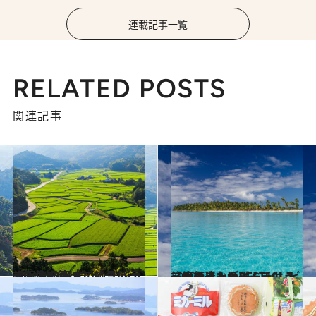
連載記事一覧
RELATED POSTS
関連記事
2021.4.26
【画像40点！】いつか行きたい！ 日本の絶景 ～九州・沖縄篇～
旅＆お出かけ
2020.5.2
【絶景ビーチBEST10】ビーチの達人が選ぶ、もう一度行きたいビーチは？
旅＆お出かけ