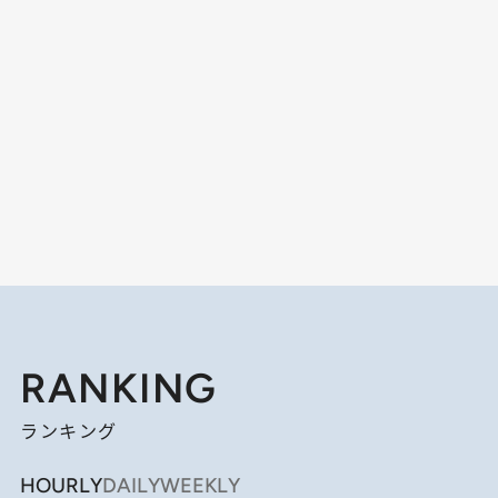
RANKING
ランキング
HOURLY
DAILY
WEEKLY