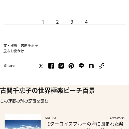
1
2
3
4
文・撮影＝古関千恵子
旅＆お出かけ
Share
古関千恵子の世界極楽ビーチ百景
この連載の別の記事を読む
vol.351
2026.05.30
《ターコイズブルーの海に囲まれた楽