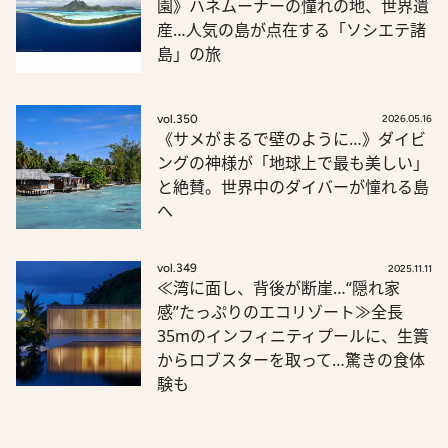
園》ハネムーナーの憧れの地、世界遺
産…人気の島が点在する「ソシエテ諸
島」の旅
vol.350
2026.05.16
《サメがまるで壁のように…》ダイビ
ングの神様が「地球上で最も美しい」
と絶賛。世界中のダイバーが憧れる島
へ
vol.349
2025.11.11
≪湾に面し、背後が断崖…“隠れ家
感”たっぷりのエコリゾート≫全長
35mのインフィニティプールに、生簀
からロブスターを取って…驚きの食体
験も