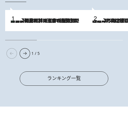
「最後に見られてよかった」上野動物園の東園パンダ舎が解体前に特別公開。8月16日まで延長されたパネル展と共に辿る“半世紀”のパンダ飼育《解体工事の図面あり》
2026.8.8
2026.8.7
「湘南乃風に憧れて」観客大盛上がりの“タオル回し”に、ラッパー顔負けの高速歌唱まで…さだまさし（74）のアグレッシブすぎる現在地
1 / 5
ランキング一覧