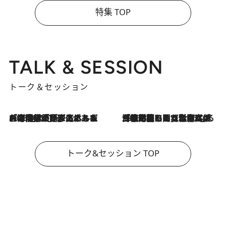
特集 TOP
TALK & SESSION
トーク＆セッション
2026.8.3
「今後値上げがあるとすれば…」「リスクがあるのは今年の冬」エネルギー専門家が語る、ホルムズ海峡封鎖が家庭にもたらす“ある心配”
2026.8.3
「住宅建てられない…」「サーチャージ料の高値が続いている」ホルムズ海峡封鎖による影響はいつまで続く？《エネルギー専門家に聞く“どうなる日本の暮らし”》
トーク&セッション TOP