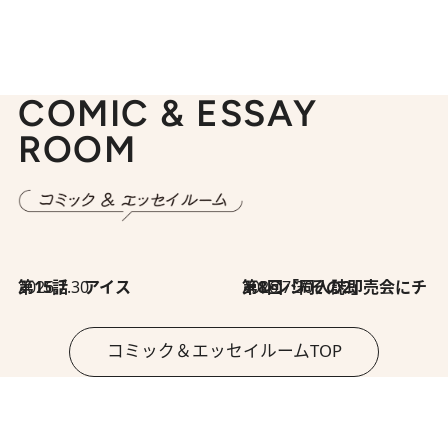
COMIC & ESSAY
ROOM
2026.7.30
第15話 アイス
2026.7.30
第8回「同人誌即売会にチャレンジ その2」
コミック＆エッセイルームTOP