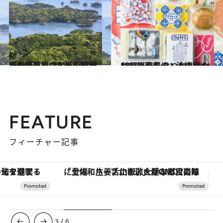
2021.6.5
【長崎】小さな島の美しい祈りの場 “世界遺産”黒島の集落とグルメを探訪
旅＆お出かけ
2021.6.1
47都道府県のレトロかわいいお菓子 なつかし＆かわいい～九州・沖縄篇～
グルメ
FEATURE
フィーチャー記事
「土佐和ハーブかき氷」がOMO7高知に登場！生姜、山椒、大葉など目にも舌にも涼を呼ぶ郷土の味
【銀座で出合う最旬美容】美髪ケアや上質な眠
3
/
6