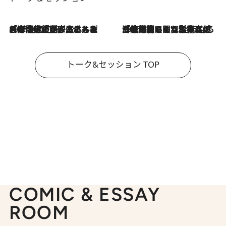
2026.8.3
「今後値上げがあるとすれば…」「リスクがあるのは今年の冬」エネルギー専門家が語る、ホルムズ海峡封鎖が家庭にもたらす“ある心配”
2026.8.3
「住宅建てられない…」「サーチャージ料の高値が続いている」ホルムズ海峡封鎖による影響はいつまで続く？《エネルギー専門家に聞く“どうなる日本の暮らし”》
トーク&セッション TOP
COMIC & ESSAY
ROOM