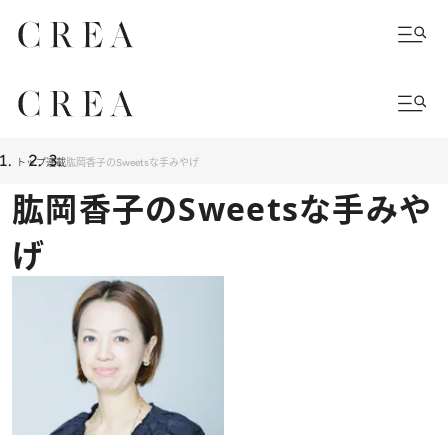
トップ
連載
肱岡香子のSweetsな手みやげ
肱岡香子のSweetsな手みや
げ