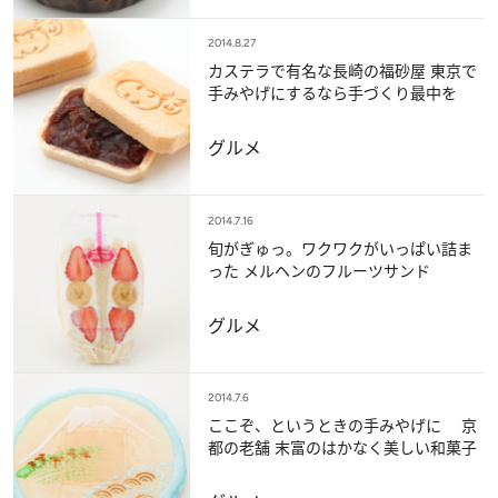
2014.8.27
カステラで有名な長崎の福砂屋 東京で
手みやげにするなら手づくり最中を
グルメ
2014.7.16
旬がぎゅっ。ワクワクがいっぱい詰ま
った メルヘンのフルーツサンド
グルメ
2014.7.6
ここぞ、というときの手みやげに 京
都の老舗 末富のはかなく美しい和菓子