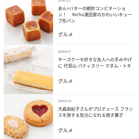
2014.11.2
あん×バターの絶妙コンビネーショ
ン！ Richu濱田家のかわいいキュー
ブ形パン
グルメ
2014.9.17
チーズケーキ好きな友人への手みやげ
に 代官山 パティスリー マダム・トキ
グルメ
2014.9.10
大森由紀子さんがプロデュース フラン
スを旅する気分になれる焼き菓子
グルメ