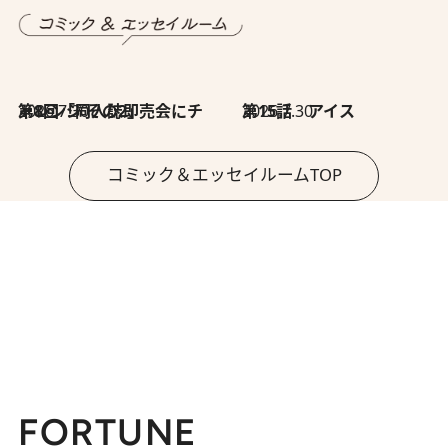
2026.7.30
第8回「同人誌即売会にチャレンジ その2」
2026.7.30
第15話 アイス
コミック＆エッセイルームTOP
FORTUNE