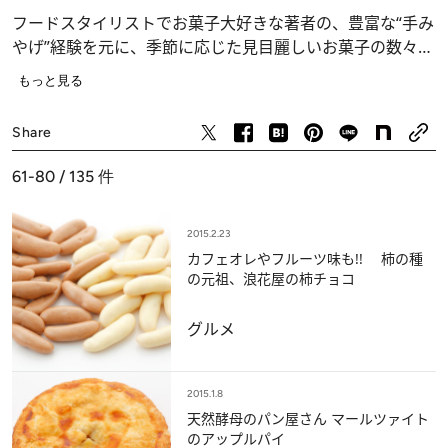
フードスタイリストでお菓子大好きな著者の、豊富な“手み
やげ”経験を元に、季節に応じた見目麗しいお菓子の数々を
ご紹介します。
もっと見る
グルメ
Share
61-80 / 135
件
2015.2.23
カフェオレやフルーツ味も!! 柿の種
の元祖、浪花屋の柿チョコ
グルメ
2015.1.8
天然酵母のパン屋さん マールツァイト
のアップルパイ