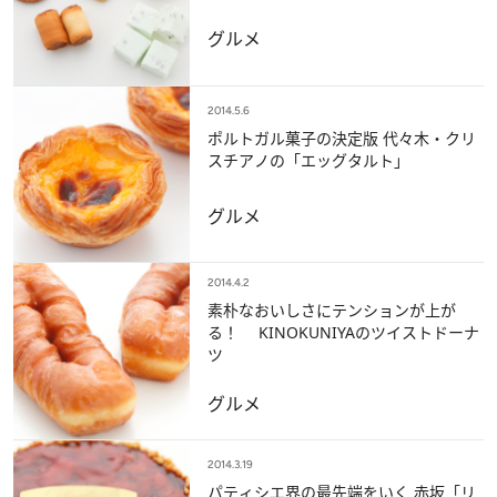
グルメ
2014.5.6
ポルトガル菓子の決定版 代々木・クリ
スチアノの「エッグタルト」
グルメ
2014.4.2
素朴なおいしさにテンションが上が
る！ KINOKUNIYAのツイストドーナ
ツ
グルメ
2014.3.19
パティシエ界の最先端をいく 赤坂「リ