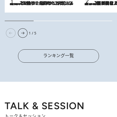
2026.8.5
【阿川佐和子さんの年とる力】なぜ70代で始めた趣味は“こんなに楽しい”のか？ ピアノ、俳句…スランプに陥っても続けられる“ある秘訣”とは
2026.8.5
【なぜ吉沢亮は「気配を消せる」のか？】興行収入208億の『国宝』を経て挑むミュージカル『ディア・エヴァン・ハンセン』。トップ俳優が舞台上でさらけ出した“孤独”とは
1 / 5
ランキング一覧
TALK & SESSION
トーク＆セッション