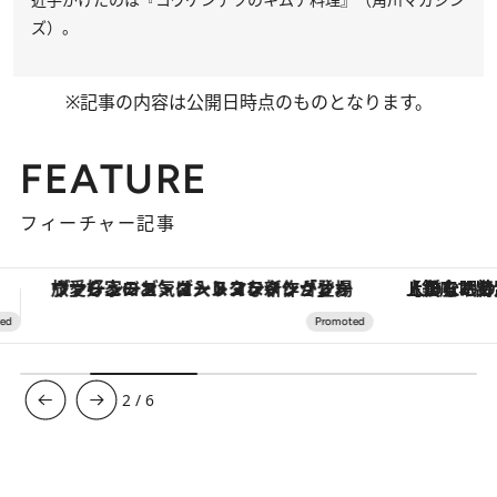
ズ）。
※記事の内容は公開日時点のものとなります。
FEATURE
フィーチャー記事
【銀座で出合う最旬美容】美髪ケアや上質な眠り…セルフケアのアップデートから、特別な名入れギフトまで。大人のための「ReFa GINZA」クルーズ
【夏限定ディナーコース】旬を迎
3
/
6