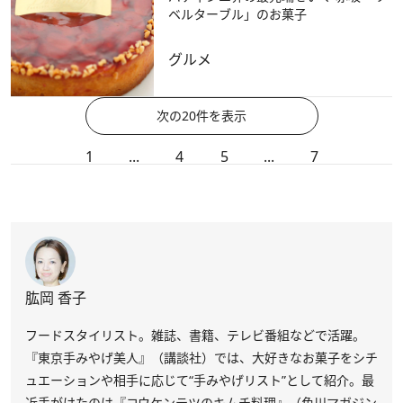
ベルターブル」のお菓子
グルメ
次の20件を表示
1
...
4
5
...
7
肱岡 香子
フードスタイリスト。雑誌、書籍、テレビ番組などで活躍。
『東京手みやげ美人』（講談社）では、大好きなお菓子をシチ
ュエーションや相手に応じて“手みやげリスト”として紹介。最
近手がけたのは『コウケンテツのキムチ料理』（角川マガジン