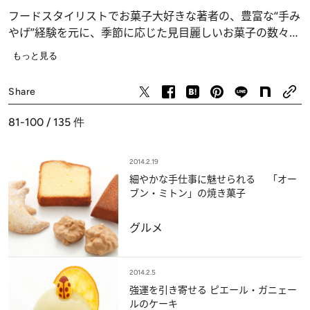
フードスタイリストでお菓子大好きな著者の、豊富な“手み
やげ”経験を元に、季節に応じた見目麗しいお菓子の数々を
ご紹介します。
もっと見る
グルメ
Share
81-100 / 135
件
2014.2.19
細やかな手仕事に魅せられる 「オー
ブン・ミトン」の焼き菓子
グルメ
2014.2.5
強運を引き寄せる ピエール・ガニェー
ルのケーキ