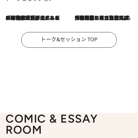
2026.8.3
「今後値上げがあるとすれば…」「リスクがあるのは今年の冬」エネルギー専門家が語る、ホルムズ海峡封鎖が家庭にもたらす“ある心配”
2026.8.3
「住宅建てられない…」「サーチャージ料の高値が続いている」ホルムズ海峡封鎖による影響はいつまで続く？《エネルギー専門家に聞く“どうなる日本の暮らし”》
トーク&セッション TOP
COMIC & ESSAY
ROOM