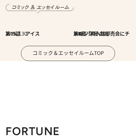
2026.7.30
第15話 アイス
2026.7.30
第8回「同人誌即売会にチャレンジ その2」
コミック＆エッセイルームTOP
FORTUNE