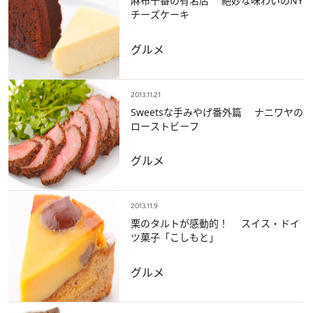
麻布十番の有名店 絶妙な味わいのNY
チーズケーキ
グルメ
2013.11.21
Sweetsな手みやげ番外篇 ナニワヤの
ローストビーフ
グルメ
2013.11.9
栗のタルトが感動的！ スイス・ドイ
ツ菓子「こしもと」
グルメ