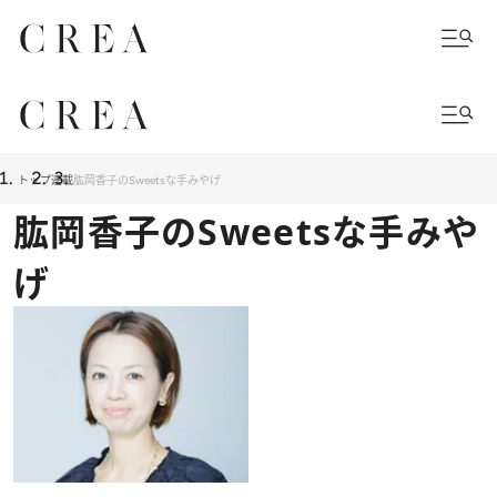
トップ
連載
肱岡香子のSweetsな手みやげ
肱岡香子のSweetsな手みや
げ