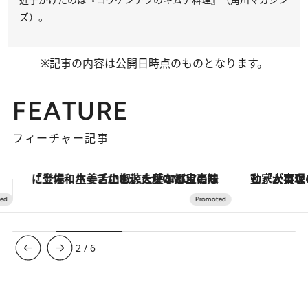
ズ）。
※記事の内容は公開日時点のものとなります。
FEATURE
フィーチャー記事
「大事なのは地域の意識を変えること」。ロレックス賞受賞の自然保護活動家が実現させたナイジェリアの自然環境の復活
【銀座で出合う最旬美容】美髪ケアや上質な眠
3
/
6