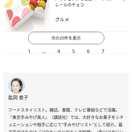
レールのチョコ
グルメ
次の20件を表示
1
...
4
5
6
7
肱岡 香子
フードスタイリスト。雑誌、書籍、テレビ番組などで活躍。
『東京手みやげ美人』（講談社）では、大好きなお菓子をシチ
ュエーションや相手に応じて“手みやげリスト”として紹介。最
近手がけたのは『コウケンテツのキムチ料理』（角川マガジン