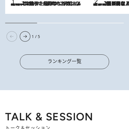
2026.8.5
【阿川佐和子さんの年とる力】なぜ70代で始めた趣味は“こんなに楽しい”のか？ ピアノ、俳句…スランプに陥っても続けられる“ある秘訣”とは
2026.8.5
【なぜ吉沢亮は「気配を消せる」のか？】興行収入208億の『国宝』を経て挑むミュージカル『ディア・エヴァン・ハンセン』。トップ俳優が舞台上でさらけ出した“孤独”とは
1 / 5
ランキング一覧
TALK & SESSION
トーク＆セッション