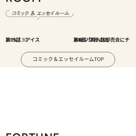
2026.7.30
第15話 アイス
2026.7.30
第8回「同人誌即売会にチャレンジ その2」
コミック＆エッセイルームTOP