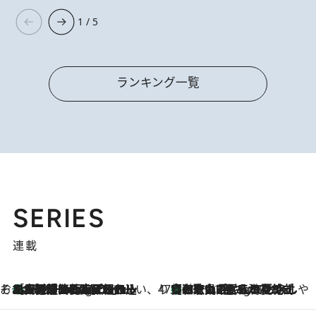
1 / 5
ランキング一覧
SERIES
連載
そおだよおこの関西おいしい、おやつ紀行
［大阪府箕面市］一皿一皿目の前で仕上げられる、料理を巧みに組み込んだアシェットデセールコース「ミチル アシェット デセール（Michiru assiette dessert）」
10 Hours Ago
47都道府県の手みやげ ひんやりスイーツで夏を満喫
【和歌山県】この夏絶対食べたい 冷やしておいしいおやつ3選 みかんがごろっと丸ごと入ったジュレ
10 Hours Ago