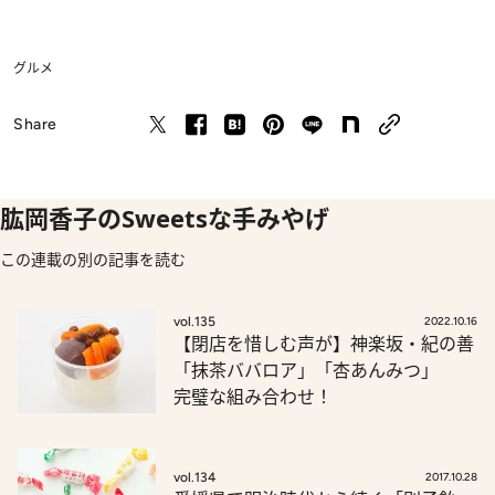
グルメ
Share
肱岡香子のSweetsな手みやげ
この連載の別の記事を読む
vol.135
2022.10.16
【閉店を惜しむ声が】神楽坂・紀の善
「抹茶ババロア」「杏あんみつ」
完璧な組み合わせ！
vol.134
2017.10.28