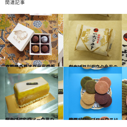
関連記事
2013.6.9
京都の「ダリケー」のチョコはカカオ豆自家焙煎で別格の味
グルメ
2013.6.4
やっぱり別腹!? 今日のおやつは…一六タルト
グルメ
2013.5.28
やっぱり別腹!? 今日のおやつは…ウィークエンド シトロン
グルメ
2013.4.28
神戸「ワーフルハウス」のストロープワッフルは幸せな味
グルメ