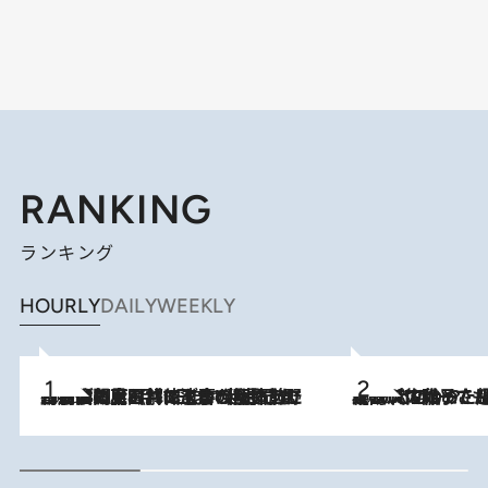
RANKING
ランキング
HOURLY
DAILY
WEEKLY
2026.8.8
「最後に見られてよかった」上野動物園の東園パンダ舎が解体前に特別公開。8月16日まで延長されたパネル展と共に辿る“半世紀”のパンダ飼育《解体工事の図面あり》
2026.8.5
【阿川佐和子さんの年とる力】なぜ70代で始めた趣味は“こんなに楽しい”のか？ ピアノ、俳句…スランプに陥っても続けられる“ある秘訣”とは