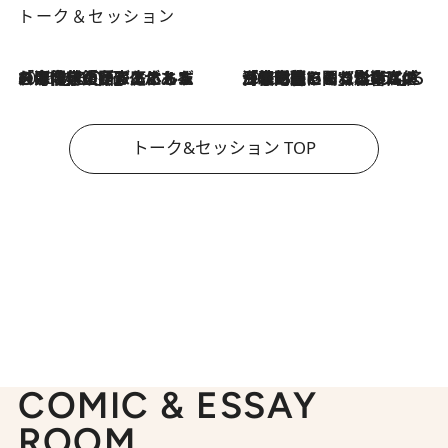
トーク＆セッション
2026.8.3
「今後値上げがあるとすれば…」「リスクがあるのは今年の冬」エネルギー専門家が語る、ホルムズ海峡封鎖が家庭にもたらす“ある心配”
2026.8.3
「住宅建てられない…」「サーチャージ料の高値が続いている」ホルムズ海峡封鎖による影響はいつまで続く？《エネルギー専門家に聞く“どうなる日本の暮らし”》
トーク&セッション TOP
COMIC & ESSAY
ROOM