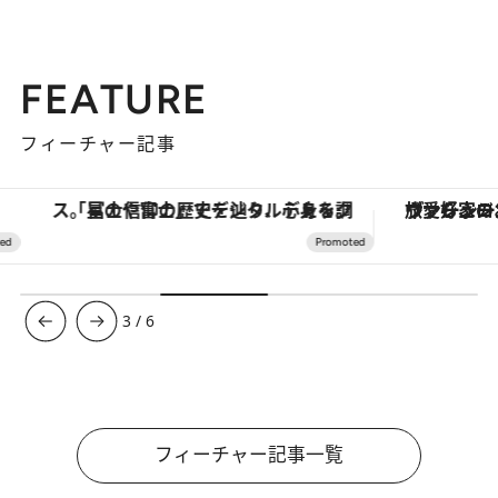
FEATURE
フィーチャー記事
「星のや富士」でデジタルデトックス。冨士信仰の歴史を辿り、心身を調える。
ヴァシュロン・コンスタンタン
3
/
6
フィーチャー記事一覧