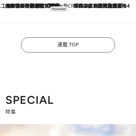
【CREA×星野リゾート】唯一無二。癒しと発見が待つ場所へ
2026.8.7
【トンボの足水浴】ヒノキの香りに包まれて涼感マックス！約13℃の湧水かけ流しを避暑地「星野温泉 トンボの湯」で体験
CREA'S CHOICE
2026.8.7
「立川にも歌舞伎があるんだよ」 片岡仁左衛門・市川中車ら豪華座組みで4年目の立川立飛歌舞伎へ
連載 TOP
SPECIAL
特集