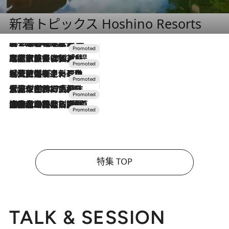
新着トピックス Hoshino Resorts
2026.8.7
【トンボの足水浴】ヒノキの香りに包まれて涼感マックス！約13℃の湧水かけ流しを避暑地「星野温泉 トンボの湯」で体験
2026.7.31
【ホテル帰省】という選択肢をOMOが提案。家族とほどよい距離を保つには「昼は実家、夜は気兼ねなくホテルで！」
2026.7.24
【夏限定ディナーコース】旬を迎える稚鮎や花ズッキーニなどをイタリア・トスカーナの郷土料理の手法で満喫！
2026.7.17
「土佐和ハーブかき氷」がOMO7高知に登場！生姜、山椒、大葉など目にも舌にも涼を呼ぶ郷土の味
2026.7.10
NEW OPEN！【界 草津】名湯の地に誕生。趣の異なる2種の温泉と上州ならではの会席・蕎麦割烹など美食を味わう究極の癒やし旅
特集 TOP
TALK & SESSION