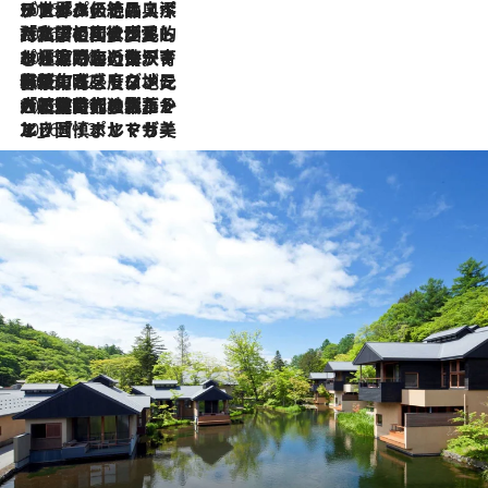
2026.8.8
リスボンの絶品スイーツ「パステル・デ・ナタ」とは？ポルトガル伝統の奥深い世界へ
2026.7.27
「私の祖国はポルトガル語です」国民的詩人フェルナンド・ペソアと、彼が愛した文学の街を歩く
2026.7.26
ポルトガル近海が育む極上の海の幸。キリリと冷えた白ワインと愉しむ、シーフード専門店の贅沢
2026.7.22
伝統の味をモダンに昇華。高感度な地元客が集う、リスボンの最旬ガストロノミー
2026.7.21
大航海時代の栄華から、震災、独裁、そして革命へ。ポルトガル・首都リスボンの石畳に刻まれた「歴史の光と影」
2026.7.13
エッセイ・ヤマザキマリ「慎ましくも美しき国 ポルトガル」