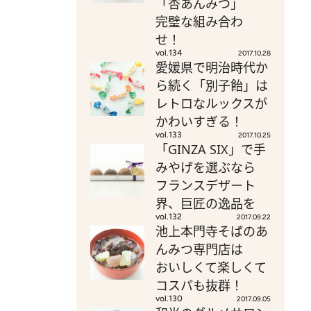
「杏あんみつ」
完璧な組み合わ
せ！
vol.134
2017.10.28
愛媛県で明治時代か
ら続く「別子飴」は
レトロなルックスが
かわいすぎる！
vol.133
2017.10.25
「GINZA SIX」で手
みやげを選ぶなら
フランスデザート
界、巨匠の逸品を
vol.132
2017.09.22
池上本門寺そばのあ
んみつ専門店は
おいしくて楽しくて
コスパも抜群！
vol.130
2017.09.05