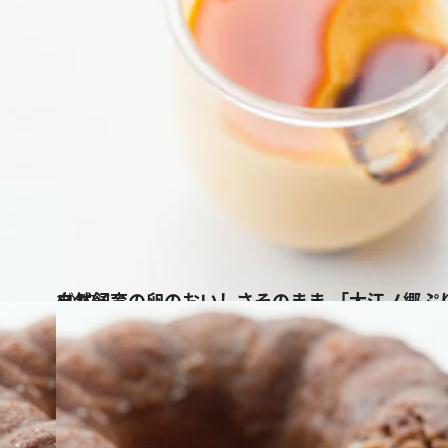
2017.6.6
自然飼育の卵のおいしさそのまま 「大江ノ郷ぷ
グルメ