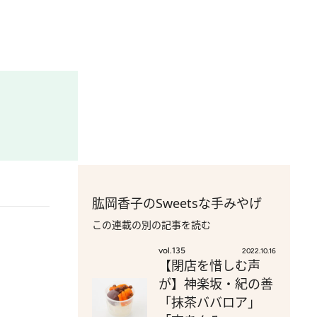
肱岡香子のSweetsな手みやげ
この連載の別の記事を読む
vol.135
2022.10.16
【閉店を惜しむ声
が】神楽坂・紀の善
「抹茶ババロア」