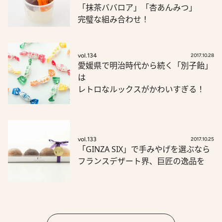
「抹茶ババロア」「杏あんみつ」
完璧な組み合わせ！
vol.134
2017.10.28
愛媛県で明治時代から続く「別子飴」
は
レトロなルックスがかわいすぎる！
vol.133
2017.10.25
「GINZA SIX」で手みやげを選ぶなら
フランスデザート界、巨匠の逸品を