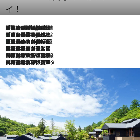
イ！
「荷物が増えるほど旅ストレスは増す」美容ジャーナリストがたどり着いた最終結論。“化粧品を劇的に減らす”感動の凝縮美容とは
5 Hours Ago
「旅先には金髪ウィッグを持参」日本と同じメイクでは損してる!? 美容ジャーナリストが提案する“掟破りの旅美容”とは
5 Hours Ago
【厳選旅コスメ】「身軽さ＆UV対策重視！」ヘアアーティストshucoが選んだ夏旅ベストコスメを発表【Mサイズジップ】
5 Hours Ago
2026.8.5
【厳選旅コスメ】国内をあちこち移動する河井菜摘が選んだ夏旅ベストコスメ発表！「リラックスアイテムはマスト」【Mサイズジップ】
2026.8.4
【厳選旅コスメ】「紫外線＆乾燥対策しながらメイク感も！」ヘア＆メイクGeorgeが選んだ夏旅ベストコスメを発表！【Mサイズジップ】
2026.8.3
【厳選旅コスメ】「保湿もタイパ重視！」“サウナ好き”タレント清水みさとが愛用する夏旅ベストコスメを発表！【Mサイズジップ】