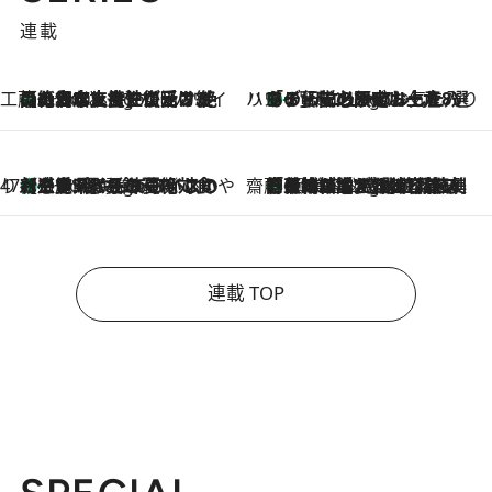
連載
工藤まやのおもてなしハワイ
【ハワイ土産】ローカルの絶大な支持で復活！ 絶品の幻クッキー《元ファンの日本人女性が受け継いだ名店》
5 Hours Ago
ハワイ賢者 リサのお気に入りリスト
あの伝説の限定トートも！ リニューアルした「ディーン＆デルーカ ハワイ」で必須のお土産8選
5 Hours Ago
47都道府県の手みやげ ひんやりスイーツで夏を満喫
【三重県】この夏絶対食べたい 冷やしておいしいおやつ3選 お餅×アイスの新感覚スイーツ
5 Hours Ago
齋藤 薫 美容脳ルネサンス
「荷物が増えるほど旅ストレスは増す」美容ジャーナリストがたどり着いた最終結論。“化粧品を劇的に減らす”感動の凝縮美容とは
5 Hours Ago
連載 TOP