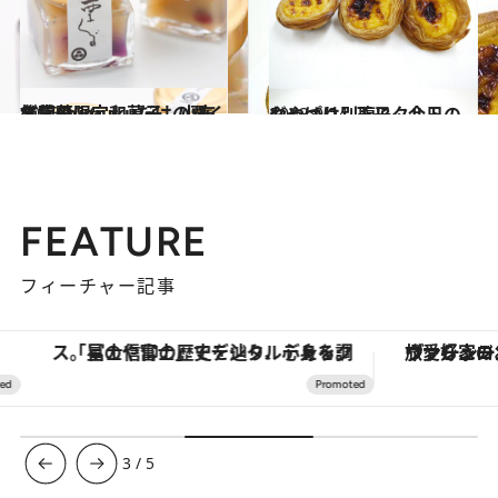
2013.10.6
名店の限定和菓子 小布施堂Shinjukuだけの栗くず葡萄
グルメ
2013.9.24
やっぱり別腹!? 今日のおやつは…玉子タルト
グルメ
FEATURE
フィーチャー記事
「星のや富士」でデジタルデトックス。冨士信仰の歴史を辿り、心身を調える。
ヴァシュロン・コンスタンタン
3
/
5