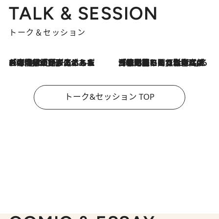
TALK & SESSION
トーク＆セッション
2026.8.3
「今後値上げがあるとすれば…」「リスクがあるのは今年の冬」エネルギー専門家が語る、ホルムズ海峡封鎖が家庭にもたらす“ある心配”
2026.8.3
「住宅建てられない…」「サーチャージ料の高値が続いている」ホルムズ海峡封鎖による影響はいつまで続く？《エネルギー専門家に聞く“どうなる日本の暮らし”》
トーク&セッション TOP