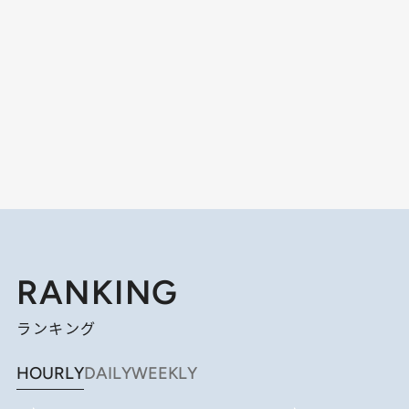
RANKING
ランキング
HOURLY
DAILY
WEEKLY