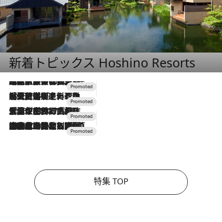
新着トピックス Hoshino Resorts
2026.7.31
【ホテル帰省】という選択肢をOMOが提案。家族とほどよい距離を保つには「昼は実家、夜は気兼ねなくホテルで！」
2026.7.24
【夏限定ディナーコース】旬を迎える稚鮎や花ズッキーニなどをイタリア・トスカーナの郷土料理の手法で満喫！
2026.7.17
「土佐和ハーブかき氷」がOMO7高知に登場！生姜、山椒、大葉など目にも舌にも涼を呼ぶ郷土の味
2026.7.10
NEW OPEN！【界 草津】名湯の地に誕生。趣の異なる2種の温泉と上州ならではの会席・蕎麦割烹など美食を味わう究極の癒やし旅
特集 TOP