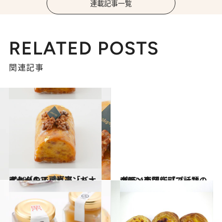
連載記事一覧
RELATED POSTS
関連記事
2013.10.16
アレグレス ビアンキュイートの工房直売「バナナケーキ」
グルメ
2013.10.13
大阪・西区新町で話題のプリン専門店「プーサン」
グルメ