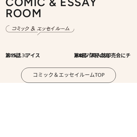
COMIC & ESSAY
ROOM
2026.7.30
第15話 アイス
2026.7.30
第8回「同人誌即売会にチャレンジ その2」
コミック＆エッセイルームTOP