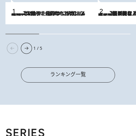
2026.8.5
【阿川佐和子さんの年とる力】なぜ70代で始めた趣味は“こんなに楽しい”のか？ ピアノ、俳句…スランプに陥っても続けられる“ある秘訣”とは
2026.8.5
【なぜ吉沢亮は「気配を消せる」のか？】興行収入208億の『国宝』を経て挑むミュージカル『ディア・エヴァン・ハンセン』。トップ俳優が舞台上でさらけ出した“孤独”とは
1 / 5
ランキング一覧
SERIES