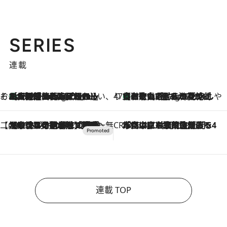
SERIES
連載
そおだよおこの関西おいしい、おやつ紀行
［大阪府箕面市］一皿一皿目の前で仕上げられる、料理を巧みに組み込んだアシェットデセールコース「ミチル アシェット デセール（Michiru assiette dessert）」
11 Hours Ago
47都道府県の手みやげ ひんやりスイーツで夏を満喫
【和歌山県】この夏絶対食べたい 冷やしておいしいおやつ3選 みかんがごろっと丸ごと入ったジュレ
11 Hours Ago
【CREA×星野リゾート】唯一無二。癒しと発見が待つ場所へ
2026.8.7
【トンボの足水浴】ヒノキの香りに包まれて涼感マックス！約13℃の湧水かけ流しを避暑地「星野温泉 トンボの湯」で体験
CREA'S CHOICE
2026.8.7
「立川にも歌舞伎があるんだよ」 片岡仁左衛門・市川中車ら豪華座組みで4年目の立川立飛歌舞伎へ
連載 TOP