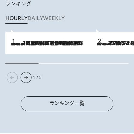
ランキング
HOURLY
DAILY
WEEKLY
2026.8.8
「最後に見られてよかった」上野動物園の東園パンダ舎が解体前に特別公開。8月16日まで延長されたパネル展と共に辿る“半世紀”のパンダ飼育《解体工事の図面あり》
2026.8.5
【阿川佐和子さんの年とる力】なぜ70代で始めた趣味は“こんなに楽しい”のか？ ピアノ、俳句…スランプに陥っても続けられる“ある秘訣”とは
1 / 5
ランキング一覧