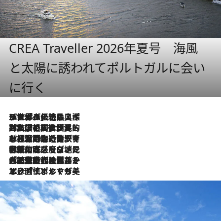
CREA Traveller 2026年夏号 海風
と太陽に誘われてポルトガルに会い
に行く
2026.8.8
リスボンの絶品スイーツ「パステル・デ・ナタ」とは？ポルトガル伝統の奥深い世界へ
2026.7.27
「私の祖国はポルトガル語です」国民的詩人フェルナンド・ペソアと、彼が愛した文学の街を歩く
2026.7.26
ポルトガル近海が育む極上の海の幸。キリリと冷えた白ワインと愉しむ、シーフード専門店の贅沢
2026.7.22
伝統の味をモダンに昇華。高感度な地元客が集う、リスボンの最旬ガストロノミー
2026.7.21
大航海時代の栄華から、震災、独裁、そして革命へ。ポルトガル・首都リスボンの石畳に刻まれた「歴史の光と影」
2026.7.13
エッセイ・ヤマザキマリ「慎ましくも美しき国 ポルトガル」