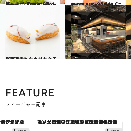
2013.11.21
Sweetsな手みやげ番外篇 ナニワヤのローストビーフ
グルメ
2013.11.9
栗のタルトが感動的！ スイス・ドイツ菓子「こしもと」
グルメ
2013.9.16
心躍る！ キュートな子ねずみシュークリーム
グルメ
2013.12.16
「成城石井」が麻布十番に新型ワインバーをオープン
旅＆お出かけ
FEATURE
フィーチャー記事
「大事なのは地域の意識を変えること」。ロレックス賞受賞の自然保護活動家が実現させたナイジェリアの自然環境の復活