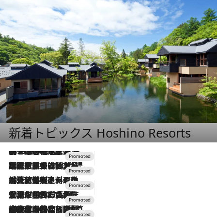
新着トピックス Hoshino Resorts
2026.8.7
【トンボの足水浴】ヒノキの香りに包まれて涼感マックス！約13℃の湧水かけ流しを避暑地「星野温泉 トンボの湯」で体験
2026.7.31
【ホテル帰省】という選択肢をOMOが提案。家族とほどよい距離を保つには「昼は実家、夜は気兼ねなくホテルで！」
2026.7.24
【夏限定ディナーコース】旬を迎える稚鮎や花ズッキーニなどをイタリア・トスカーナの郷土料理の手法で満喫！
2026.7.17
「土佐和ハーブかき氷」がOMO7高知に登場！生姜、山椒、大葉など目にも舌にも涼を呼ぶ郷土の味
2026.7.10
NEW OPEN！【界 草津】名湯の地に誕生。趣の異なる2種の温泉と上州ならではの会席・蕎麦割烹など美食を味わう究極の癒やし旅