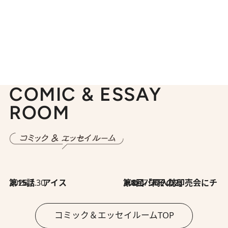
COMIC & ESSAY
ROOM
2026.7.30
第15話 アイス
2026.7.30
第8回「同人誌即売会にチャレンジ その2」
コミック＆エッセイルームTOP