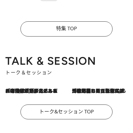
特集 TOP
TALK & SESSION
トーク＆セッション
2026.8.3
「今後値上げがあるとすれば…」「リスクがあるのは今年の冬」エネルギー専門家が語る、ホルムズ海峡封鎖が家庭にもたらす“ある心配”
2026.8.3
「住宅建てられない…」「サーチャージ料の高値が続いている」ホルムズ海峡封鎖による影響はいつまで続く？《エネルギー専門家に聞く“どうなる日本の暮らし”》
トーク&セッション TOP