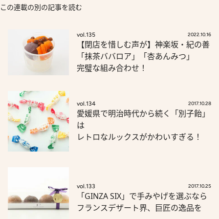
この連載の別の記事を読む
vol.135
2022.10.16
【閉店を惜しむ声が】神楽坂・紀の善
「抹茶ババロア」「杏あんみつ」
完璧な組み合わせ！
vol.134
2017.10.28
愛媛県で明治時代から続く「別子飴」
は
レトロなルックスがかわいすぎる！
vol.133
2017.10.25
「GINZA SIX」で手みやげを選ぶなら
フランスデザート界、巨匠の逸品を