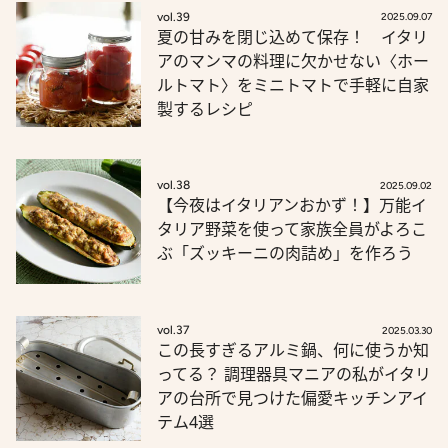
vol.39
2025.09.07
夏の甘みを閉じ込めて保存！ イタリ
アのマンマの料理に欠かせない〈ホー
ルトマト〉をミニトマトで手軽に自家
製するレシピ
vol.38
2025.09.02
【今夜はイタリアンおかず！】万能イ
タリア野菜を使って家族全員がよろこ
ぶ「ズッキーニの肉詰め」を作ろう
vol.37
2025.03.30
この長すぎるアルミ鍋、何に使うか知
ってる？ 調理器具マニアの私がイタリ
アの台所で見つけた偏愛キッチンアイ
テム4選