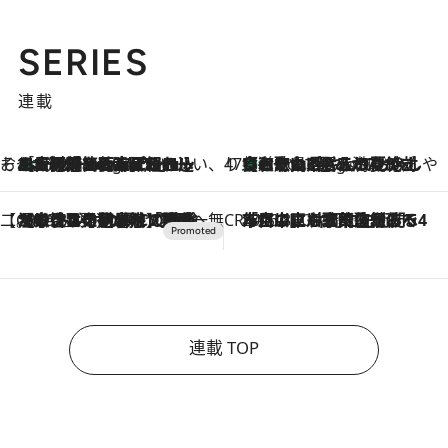
SERIES
連載
そおだよおこの関西おいしい、おやつ紀行
［大阪府箕面市］一皿一皿目の前で仕上げられる、料理を巧みに組み込んだアシェットデセールコース「ミチル アシェット デセール（Michiru assiette dessert）」
6 Hours Ago
47都道府県の手みやげ ひんやりスイーツで夏を満喫
【和歌山県】この夏絶対食べたい 冷やしておいしいおやつ3選 みかんがごろっと丸ごと入ったジュレ
6 Hours Ago
【CREA×星野リゾート】唯一無二。癒しと発見が待つ場所へ
2026.8.7
【トンボの足水浴】ヒノキの香りに包まれて涼感マックス！約13℃の湧水かけ流しを避暑地「星野温泉 トンボの湯」で体験
CREA'S CHOICE
2026.8.7
「立川にも歌舞伎があるんだよ」 片岡仁左衛門・市川中車ら豪華座組みで4年目の立川立飛歌舞伎へ
連載 TOP