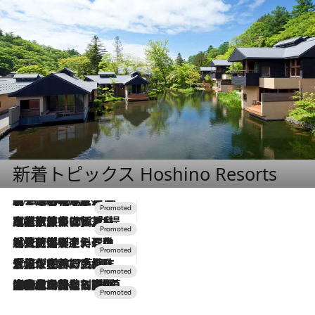
新着トピックス Hoshino Resorts
2026.8.7
【トンボの足水浴】ヒノキの香りに包まれて涼感マックス！約13℃の湧水かけ流しを避暑地「星野温泉 トンボの湯」で体験
2026.7.31
【ホテル帰省】という選択肢をOMOが提案。家族とほどよい距離を保つには「昼は実家、夜は気兼ねなくホテルで！」
2026.7.24
【夏限定ディナーコース】旬を迎える稚鮎や花ズッキーニなどをイタリア・トスカーナの郷土料理の手法で満喫！
2026.7.17
「土佐和ハーブかき氷」がOMO7高知に登場！生姜、山椒、大葉など目にも舌にも涼を呼ぶ郷土の味
2026.7.10
NEW OPEN！【界 草津】名湯の地に誕生。趣の異なる2種の温泉と上州ならではの会席・蕎麦割烹など美食を味わう究極の癒やし旅