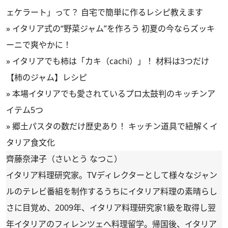
ェケラート」って？ 自宅で簡単に作るレシピ教えます
»
イタリア式の“野菜ジャム”を作ろう 初夏の今ならズッキ
ーニで爽やかに！
»
イタリアでも柿は「カキ（cachi）」！ 材料は3つだけ
【柿のジャム】レシピ
»
本場イタリアでも愛されているプロ太鼓判のキッチンア
イテム5つ
»
郷土パスタの数だけ歴史あり！ キッチン道具で紐解くイ
タリア食文化
齊藤奈津子（さいとう なつこ）
イタリア料理研究家。TVディレクターとして様々なジャン
ルのテレビ番組を制作するうちにイタリア料理の素晴らし
さに目覚め、2009年、イタリア料理研究家1級を取得し翌
年イタリアのフィレンツェへ料理留学。帰国後、イタリア