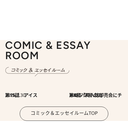
COMIC & ESSAY
ROOM
2026.7.30
第15話 アイス
2026.7.30
第8回「同人誌即売会にチャレンジ その2」
コミック＆エッセイルームTOP