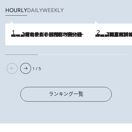
HOURLY
DAILY
WEEKLY
2026.8.3
《「文士の子ども被害者の会」発足！》阿川佐和子（72）が語る遠藤周作に北杜夫、劇作家・矢代静一の子どもたちの“文豪プライベート事件簿”
2026.8.8
「最後に見られてよかった」上野動物園の東園パンダ舎が解体前に特別公開。8月16日まで延長されたパネル展と共に辿る“半世紀”のパンダ飼育《解体工事の図面あり》
1 / 5
ランキング一覧