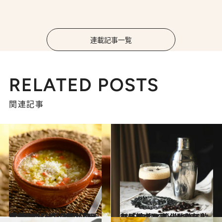
連載記事一覧
RELATED POSTS
関連記事
2023.6.21
参考にしたいイタリアの食養生レシピ 身体が整う“トマトなし”押麦スープ EVオリーブオイルやチーズもイン！
グルメ
2023.5.30
アイスコーヒーが存在しないイタリア 代わりに飲む「シェケラート」って？ 自宅で簡単に作るレシピ教えます
グルメ