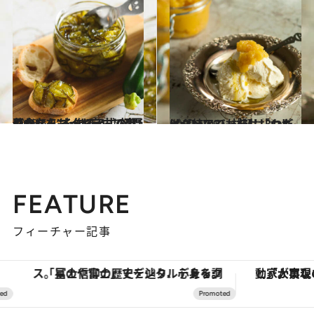
2023.5.7
ジャムをもっと自由に楽しむなら イタリア式の“野菜ジャム”を作ろう。 初夏の今ならズッキーニで爽やかに！
グルメ
2020.12.9
イタリアでも柿は「カキ(cachi)」！ 材料は3つだけ【柿のジャム】レシピ
グルメ
FEATURE
フィーチャー記事
「星のや富士」でデジタルデトックス。冨士信仰の歴史を辿り、心身を調える。