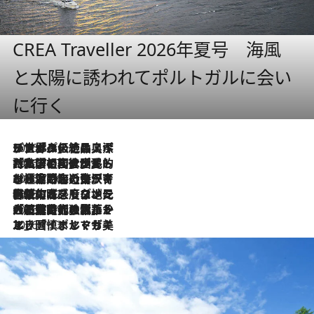
CREA Traveller 2026年夏号 海風
と太陽に誘われてポルトガルに会い
に行く
2026.8.8
リスボンの絶品スイーツ「パステル・デ・ナタ」とは？ポルトガル伝統の奥深い世界へ
2026.7.27
「私の祖国はポルトガル語です」国民的詩人フェルナンド・ペソアと、彼が愛した文学の街を歩く
2026.7.26
ポルトガル近海が育む極上の海の幸。キリリと冷えた白ワインと愉しむ、シーフード専門店の贅沢
2026.7.22
伝統の味をモダンに昇華。高感度な地元客が集う、リスボンの最旬ガストロノミー
2026.7.21
大航海時代の栄華から、震災、独裁、そして革命へ。ポルトガル・首都リスボンの石畳に刻まれた「歴史の光と影」
2026.7.13
エッセイ・ヤマザキマリ「慎ましくも美しき国 ポルトガル」