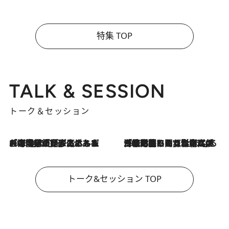
特集 TOP
TALK & SESSION
トーク＆セッション
2026.8.3
「今後値上げがあるとすれば…」「リスクがあるのは今年の冬」エネルギー専門家が語る、ホルムズ海峡封鎖が家庭にもたらす“ある心配”
2026.8.3
「住宅建てられない…」「サーチャージ料の高値が続いている」ホルムズ海峡封鎖による影響はいつまで続く？《エネルギー専門家に聞く“どうなる日本の暮らし”》
トーク&セッション TOP