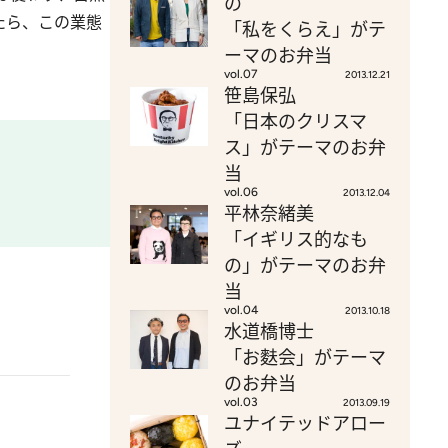
の
たら、この業態
「私をくらえ」がテ
ーマのお弁当
vol.07
2013.12.21
笹島保弘
「日本のクリスマ
ス」がテーマのお弁
当
vol.06
2013.12.04
平林奈緒美
「イギリス的なも
の」がテーマのお弁
当
vol.04
2013.10.18
水道橋博士
「お麩会」がテーマ
のお弁当
vol.03
2013.09.19
ユナイテッドアロー