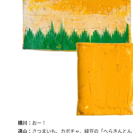
横川：
おー！
遠山：
さつまいも、カボチャ、緑豆の「へらきんとん