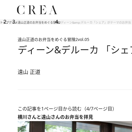
トップ
グルメ
遠山正道のお弁当をめぐる冒険2
ディーン&amp;デルーカ「シェア」がテーマのお弁当
遠山正道のお弁当をめぐる冒険2
vol.05
ディーン&デルーカ 「シ
遠山 正道
この記事を1ページ目から読む（4/7ページ目）
横川さんと遠山さんのお弁当を拝見