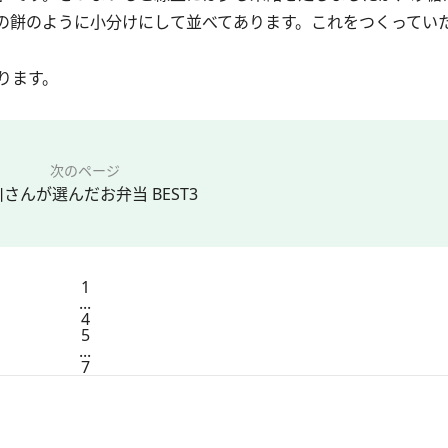
の餅のように小分けにして並べてあります。これをつくってい
ります。
次のページ
さんが選んだお弁当 BEST3
1
...
4
5
...
7