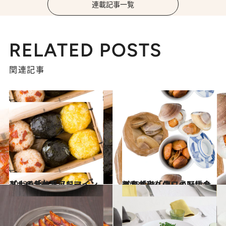
連載記事一覧
RELATED POSTS
関連記事
2013.9.19
ユナイテッドアローズ 「トラッドマインド」のお弁当
グルメ
2013.8.20
料亭「和久傳」の野趣あふれる 「白ワインに合うお弁当」
グルメ