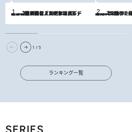
2026.8.5
【なぜ吉沢亮は「気配を消せる」のか？】興行収入208億の『国宝』を経て挑むミュージカル『ディア・エヴァン・ハンセン』。トップ俳優が舞台上でさらけ出した“孤独”とは
2026.8.5
【阿川佐和子さんの年とる力】なぜ70代で始めた趣味は“こんなに楽しい”のか？ ピアノ、俳句…スランプに陥っても続けられる“ある秘訣”とは
1 / 5
ランキング一覧
SERIES