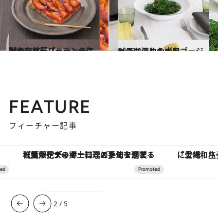
2013.9.12
秋のティーパーティーにぴったり プルーンのケーキ 前篇
グルメ
2013.8.4
いつものおかずをゴージャスに深めの大皿
グルメ
FEATURE
フィーチャー記事
「土佐和ハーブかき氷」がOMO7高知に登場！生姜、山椒、大葉など目にも舌にも涼を呼ぶ郷土の味
ヴァシュロン・コンスタンタン
3
/
5