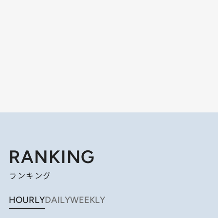
RANKING
ランキング
HOURLY
DAILY
WEEKLY