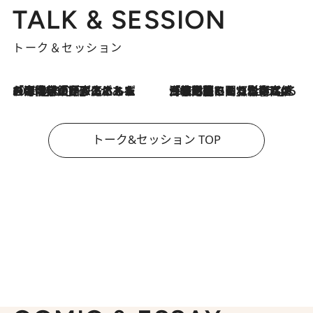
TALK & SESSION
トーク＆セッション
2026.8.3
「今後値上げがあるとすれば…」「リスクがあるのは今年の冬」エネルギー専門家が語る、ホルムズ海峡封鎖が家庭にもたらす“ある心配”
2026.8.3
「住宅建てられない…」「サーチャージ料の高値が続いている」ホルムズ海峡封鎖による影響はいつまで続く？《エネルギー専門家に聞く“どうなる日本の暮らし”》
トーク&セッション TOP