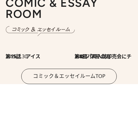
COMIC & ESSAY
ROOM
2026.7.30
第15話 アイス
2026.7.30
第8回「同人誌即売会にチャレンジ その2」
コミック＆エッセイルームTOP