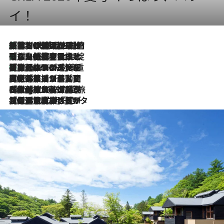
イ！
「荷物が増えるほど旅ストレスは増す」美容ジャーナリストがたどり着いた最終結論。“化粧品を劇的に減らす”感動の凝縮美容とは
2026.8.6
「旅先には金髪ウィッグを持参」日本と同じメイクでは損してる!? 美容ジャーナリストが提案する“掟破りの旅美容”とは
2026.8.6
【厳選旅コスメ】「身軽さ＆UV対策重視！」ヘアアーティストshucoが選んだ夏旅ベストコスメを発表【Mサイズジップ】
2026.8.6
2026.8.5
【厳選旅コスメ】国内をあちこち移動する河井菜摘が選んだ夏旅ベストコスメ発表！「リラックスアイテムはマスト」【Mサイズジップ】
2026.8.4
【厳選旅コスメ】「紫外線＆乾燥対策しながらメイク感も！」ヘア＆メイクGeorgeが選んだ夏旅ベストコスメを発表！【Mサイズジップ】
2026.8.3
【厳選旅コスメ】「保湿もタイパ重視！」“サウナ好き”タレント清水みさとが愛用する夏旅ベストコスメを発表！【Mサイズジップ】