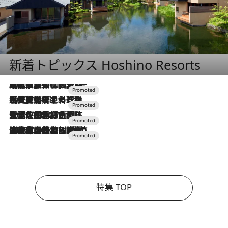
新着トピックス Hoshino Resorts
2026.7.31
【ホテル帰省】という選択肢をOMOが提案。家族とほどよい距離を保つには「昼は実家、夜は気兼ねなくホテルで！」
2026.7.24
【夏限定ディナーコース】旬を迎える稚鮎や花ズッキーニなどをイタリア・トスカーナの郷土料理の手法で満喫！
2026.7.17
「土佐和ハーブかき氷」がOMO7高知に登場！生姜、山椒、大葉など目にも舌にも涼を呼ぶ郷土の味
2026.7.10
NEW OPEN！【界 草津】名湯の地に誕生。趣の異なる2種の温泉と上州ならではの会席・蕎麦割烹など美食を味わう究極の癒やし旅
特集 TOP