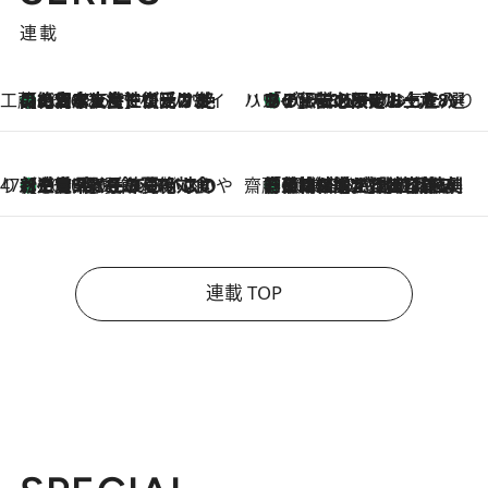
連載
工藤まやのおもてなしハワイ
【ハワイ土産】ローカルの絶大な支持で復活！ 絶品の幻クッキー《元ファンの日本人女性が受け継いだ名店》
2026.8.6
ハワイ賢者 リサのお気に入りリスト
あの伝説の限定トートも！ リニューアルした「ディーン＆デルーカ ハワイ」で必須のお土産8選
2026.8.6
47都道府県の手みやげ ひんやりスイーツで夏を満喫
【三重県】この夏絶対食べたい 冷やしておいしいおやつ3選 お餅×アイスの新感覚スイーツ
2026.8.6
齋藤 薫 美容脳ルネサンス
「荷物が増えるほど旅ストレスは増す」美容ジャーナリストがたどり着いた最終結論。“化粧品を劇的に減らす”感動の凝縮美容とは
2026.8.6
連載 TOP