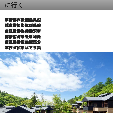
に行く
2026.8.8
リスボンの絶品スイーツ「パステル・デ・ナタ」とは？ポルトガル伝統の奥深い世界へ
2026.7.27
「私の祖国はポルトガル語です」国民的詩人フェルナンド・ペソアと、彼が愛した文学の街を歩く
2026.7.26
ポルトガル近海が育む極上の海の幸。キリリと冷えた白ワインと愉しむ、シーフード専門店の贅沢
2026.7.22
伝統の味をモダンに昇華。高感度な地元客が集う、リスボンの最旬ガストロノミー
2026.7.21
大航海時代の栄華から、震災、独裁、そして革命へ。ポルトガル・首都リスボンの石畳に刻まれた「歴史の光と影」
2026.7.13
エッセイ・ヤマザキマリ「慎ましくも美しき国 ポルトガル」