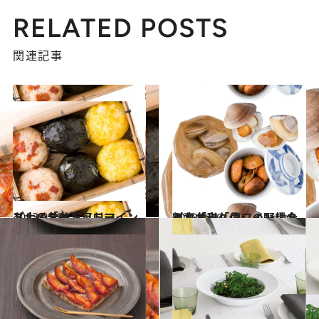
RELATED POSTS
関連記事
2013.9.19
ユナイテッドアローズ 「トラッドマインド」のお弁当
グルメ
2013.8.20
料亭「和久傳」の野趣あふれる 「白ワインに合うお弁当」
グルメ