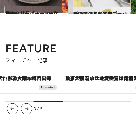
2013.9.12
秋のティーパーティーにぴったり プルーンのケーキ 前篇
グルメ
2013.8.4
いつものおかずをゴージャスに深めの大皿
グルメ
FEATURE
フィーチャー記事
「大事なのは地域の意識を変えること」。ロレックス賞受賞の自然保護活動家が実現させたナイジェリアの自然環境の復活
3
/
6