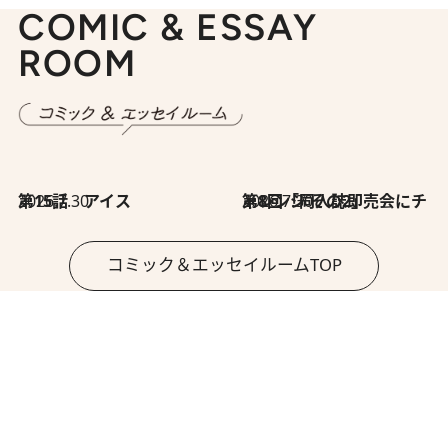
COMIC & ESSAY
ROOM
2026.7.30
第15話 アイス
2026.7.30
第8回「同人誌即売会にチャレンジ その2」
コミック＆エッセイルームTOP