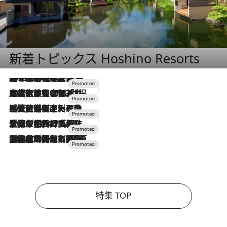
新着トピックス Hoshino Resorts
2026.8.7
【トンボの足水浴】ヒノキの香りに包まれて涼感マックス！約13℃の湧水かけ流しを避暑地「星野温泉 トンボの湯」で体験
2026.7.31
【ホテル帰省】という選択肢をOMOが提案。家族とほどよい距離を保つには「昼は実家、夜は気兼ねなくホテルで！」
2026.7.24
【夏限定ディナーコース】旬を迎える稚鮎や花ズッキーニなどをイタリア・トスカーナの郷土料理の手法で満喫！
2026.7.17
「土佐和ハーブかき氷」がOMO7高知に登場！生姜、山椒、大葉など目にも舌にも涼を呼ぶ郷土の味
2026.7.10
NEW OPEN！【界 草津】名湯の地に誕生。趣の異なる2種の温泉と上州ならではの会席・蕎麦割烹など美食を味わう究極の癒やし旅
特集 TOP