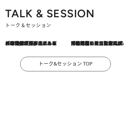
TALK & SESSION
トーク＆セッション
2026.8.3
「今後値上げがあるとすれば…」「リスクがあるのは今年の冬」エネルギー専門家が語る、ホルムズ海峡封鎖が家庭にもたらす“ある心配”
2026.8.3
「住宅建てられない…」「サーチャージ料の高値が続いている」ホルムズ海峡封鎖による影響はいつまで続く？《エネルギー専門家に聞く“どうなる日本の暮らし”》
トーク&セッション TOP