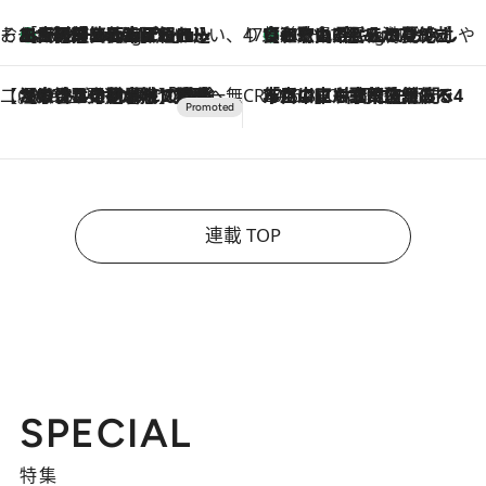
そおだよおこの関西おいしい、おやつ紀行
［大阪府箕面市］一皿一皿目の前で仕上げられる、料理を巧みに組み込んだアシェットデセールコース「ミチル アシェット デセール（Michiru assiette dessert）」
10 Hours Ago
47都道府県の手みやげ ひんやりスイーツで夏を満喫
【和歌山県】この夏絶対食べたい 冷やしておいしいおやつ3選 みかんがごろっと丸ごと入ったジュレ
10 Hours Ago
【CREA×星野リゾート】唯一無二。癒しと発見が待つ場所へ
2026.8.7
【トンボの足水浴】ヒノキの香りに包まれて涼感マックス！約13℃の湧水かけ流しを避暑地「星野温泉 トンボの湯」で体験
CREA'S CHOICE
2026.8.7
「立川にも歌舞伎があるんだよ」 片岡仁左衛門・市川中車ら豪華座組みで4年目の立川立飛歌舞伎へ
連載 TOP
SPECIAL
特集