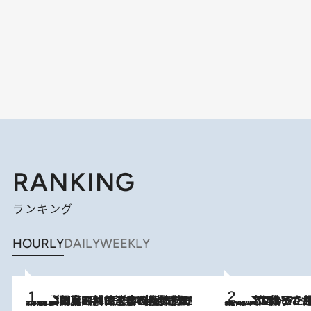
RANKING
ランキング
HOURLY
DAILY
WEEKLY
2026.8.8
「最後に見られてよかった」上野動物園の東園パンダ舎が解体前に特別公開。8月16日まで延長されたパネル展と共に辿る“半世紀”のパンダ飼育《解体工事の図面あり》
2026.8.5
【阿川佐和子さんの年とる力】なぜ70代で始めた趣味は“こんなに楽しい”のか？ ピアノ、俳句…スランプに陥っても続けられる“ある秘訣”とは