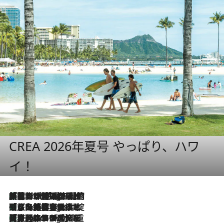
CREA 2026年夏号 やっぱり、ハワ
イ！
「荷物が増えるほど旅ストレスは増す」美容ジャーナリストがたどり着いた最終結論。“化粧品を劇的に減らす”感動の凝縮美容とは
2 Hours Ago
「旅先には金髪ウィッグを持参」日本と同じメイクでは損してる!? 美容ジャーナリストが提案する“掟破りの旅美容”とは
2 Hours Ago
【厳選旅コスメ】「身軽さ＆UV対策重視！」ヘアアーティストshucoが選んだ夏旅ベストコスメを発表【Mサイズジップ】
2 Hours Ago