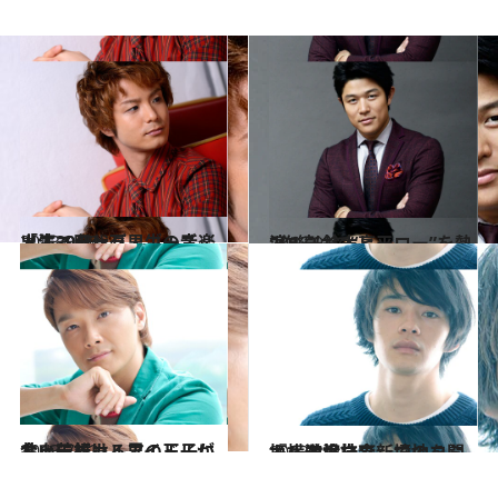
2013.9.20
「エニシング・ゴーズ」出演 田代万里生の音楽人生30年
カルチャー
2013.9.6
2作続けて“ヒーロー”を熱演！ 鈴木亮平
カルチャー
2013.7.12
会いに行けるアイドルがミュージカル界の王子に 井上芳雄
カルチャー
2013.3.7
『横道世之介』でのコミカルな演技で新境地を開拓 池松壮亮
カルチャー