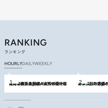
RANKING
ランキング
HOURLY
DAILY
WEEKLY
【ハワイ土産】ローカルの絶大な支持で復活！ 絶品の幻クッキー《元ファンの日本人女性が受け継いだ名店》
2 Hours Ago
あの伝説の限定トートも！ リニューアルした「ディーン＆
2 Hours Ago