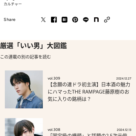
カルチャー
Share
厳選「いい男」大図鑑
この連載の別の記事を読む
vol.309
2024.12.27
【念願の連ドラ初主演】日本酒の魅力
にハマったTHE RAMPAGE藤原樹のお
気に入りの銘柄は？
vol.308
2024.12.13
「国宝級の横顔」と話題の2.5次元俳