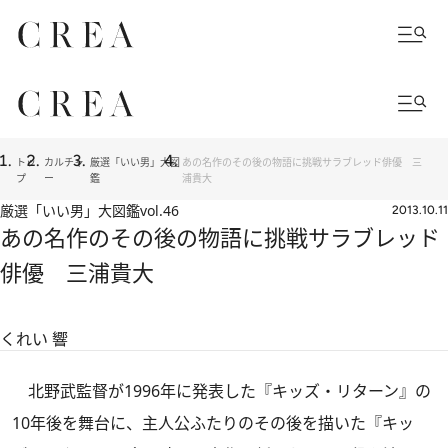
トッ
カルチャ
厳選「いい男」大図
あの名作のその後の物語に挑戦サラブレッド俳優 三
プ
ー
鑑
浦貴大
厳選「いい男」大図鑑
vol.46
2013.10.11
あの名作のその後の物語に挑戦サラブレッド
俳優 三浦貴大
くれい 響
北野武監督が1996年に発表した『キッズ・リターン』の
10年後を舞台に、主人公ふたりのその後を描いた『キッ