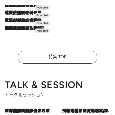
2026.7.31
【ホテル帰省】という選択肢をOMOが提案。家族とほどよい距離を保つには「昼は実家、夜は気兼ねなくホテルで！」
2026.7.24
【夏限定ディナーコース】旬を迎える稚鮎や花ズッキーニなどをイタリア・トスカーナの郷土料理の手法で満喫！
2026.7.17
「土佐和ハーブかき氷」がOMO7高知に登場！生姜、山椒、大葉など目にも舌にも涼を呼ぶ郷土の味
2026.7.10
NEW OPEN！【界 草津】名湯の地に誕生。趣の異なる2種の温泉と上州ならではの会席・蕎麦割烹など美食を味わう究極の癒やし旅
特集 TOP
TALK & SESSION
トーク＆セッション
2026.8.3
「今後値上げがあるとすれば…」「リスクがあるのは今年の冬」エネルギー専門家が語る、ホルムズ海峡封鎖が家庭にもたらす“ある心配”
2026.8.3
「住宅建てられない…」「サーチャージ料の高値が続いている」ホルムズ海峡封鎖による影響はいつまで続く？《エネルギー専門家に聞く“どうなる日本の暮らし”》