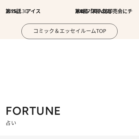
2026.7.30
第15話 アイス
2026.7.30
第8回「同人誌即売会にチャレンジ その2」
コミック＆エッセイルームTOP
FORTUNE
占い