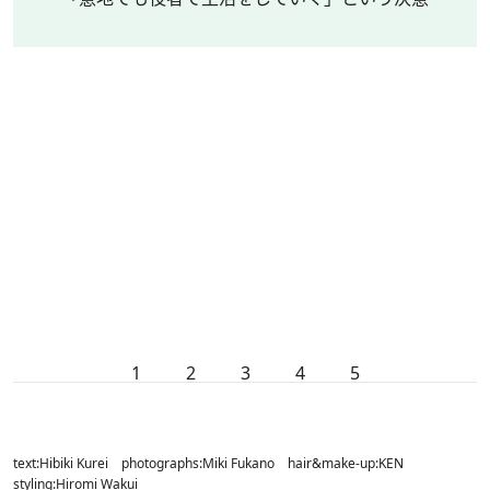
1
2
3
4
5
text:Hibiki Kurei photographs:Miki Fukano hair&make-up:KEN
styling:Hiromi Wakui