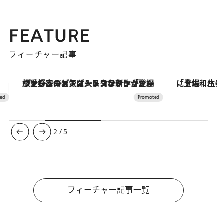
FEATURE
フィーチャー記事
「土佐和ハーブかき氷」がOMO7高知に登場！生姜、山椒、大葉など目にも舌にも涼を呼ぶ郷土の味
3
/
5
フィーチャー記事一覧