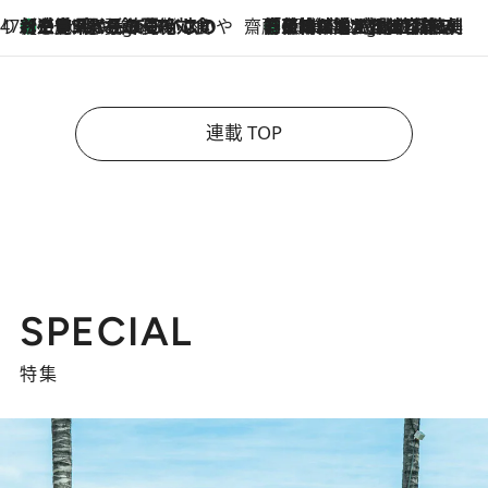
47都道府県の手みやげ ひんやりスイーツで夏を満喫
【三重県】この夏絶対食べたい 冷やしておいしいおやつ3選 お餅×アイスの新感覚スイーツ
2 Hours Ago
齋藤 薫 美容脳ルネサンス
「荷物が増えるほど旅ストレスは増す」美容ジャーナリストがたどり着いた最終結論。“化粧品を劇的に減らす”感動の凝縮美容とは
2 Hours Ago
連載 TOP
SPECIAL
特集