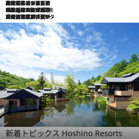
2026.8.5
【厳選旅コスメ】国内をあちこち移動する河井菜摘が選んだ夏旅ベストコスメ発表！「リラックスアイテムはマスト」【Mサイズジップ】
2026.8.4
【厳選旅コスメ】「紫外線＆乾燥対策しながらメイク感も！」ヘア＆メイクGeorgeが選んだ夏旅ベストコスメを発表！【Mサイズジップ】
2026.8.3
【厳選旅コスメ】「保湿もタイパ重視！」“サウナ好き”タレント清水みさとが愛用する夏旅ベストコスメを発表！【Mサイズジップ】
新着トピックス Hoshino Resorts