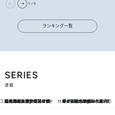
1 / 5
ランキング一覧
SERIES
連載
工藤まやのおもてなしハワイ
【ハワイ土産】ローカルの絶大な支持で復活！ 絶品の幻クッキー《元ファンの日本人女性が受け継いだ名店》
2 Hours Ago
ハワイ賢者 リサのお気に入りリスト
あの伝説の限定トートも！ リニューアルした「ディーン＆デルーカ ハワイ」で必須のお土産8選
2 Hours Ago